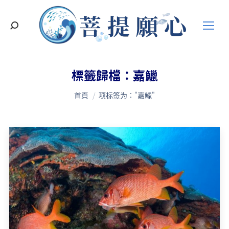
搜
索
標籤歸檔：
嘉鱲
您在這裡：
首頁
项标签为："嘉鱲"