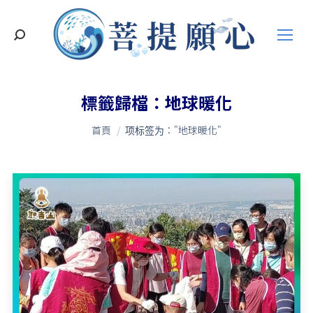
搜
索
標籤歸檔：
地球暖化
您在這裡：
首頁
项标签为："地球暖化"