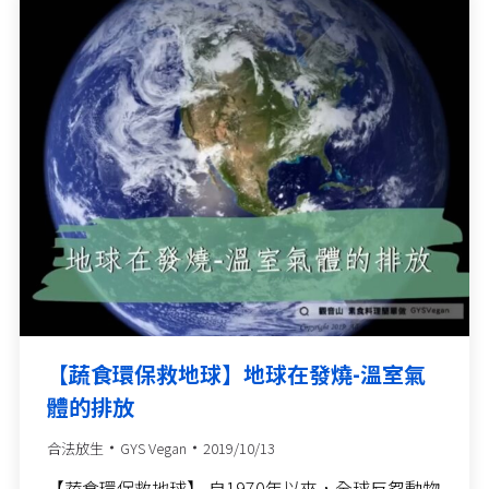
【蔬食環保救地球】地球在發燒-溫室氣
體的排放
合法放生
GYS Vegan
2019/10/13
【蔬食環保救地球】 自1970年以來，全球反芻動物