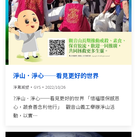
淨山．淨心──看見更好的世界
淨灘減塑
GYS
2022/10/26
?淨山．淨心──看見更好的世界 「惜福環保感恩
心，蔬食善念利他行」 觀音山義工舉辦淨山活
動，以實…