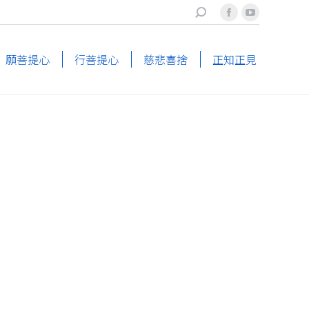
搜
Facebook
YouTube
索
page
page
opens
opens
願菩提心
行菩提心
慈悲喜捨
正知正見
in
in
new
new
window
window