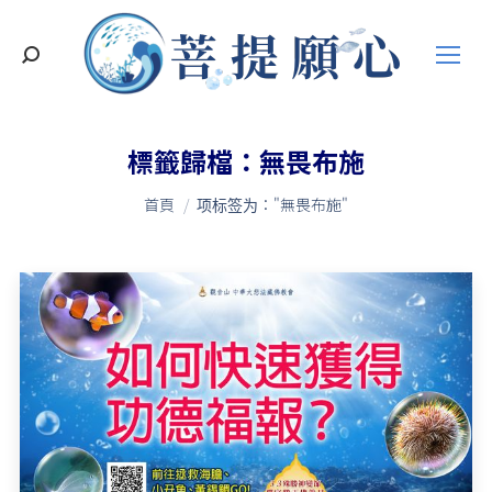
搜
索
標籤歸檔：
無畏布施
您在這裡：
首頁
项标签为："無畏布施"