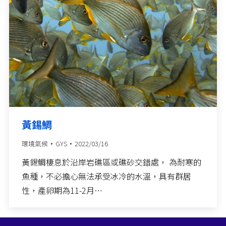
黃錫鯛
環境氣候
GYS
2022/03/16
黃錫鯛棲息於沿岸岩礁區或礁砂交錯處， 為耐寒的
魚種，不必擔心無法承受冰冷的水溫，具有群居
性，產卵期為11-2月…