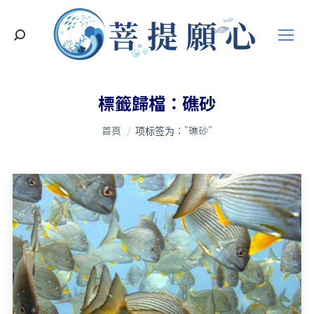
搜
索
標籤歸檔：
礁砂
您在這裡：
首頁
项标签为："礁砂"