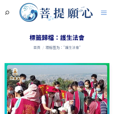
搜
索
標籤歸檔：
護生法會
您在這裡：
首頁
项标签为："護生法會"