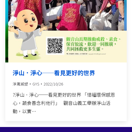
淨山．淨心──看見更好的世界
淨灘減塑
GYS
2022/10/26
?淨山．淨心──看見更好的世界 「惜福環保感恩
心，蔬食善念利他行」 觀音山義工舉辦淨山活
動，以實…