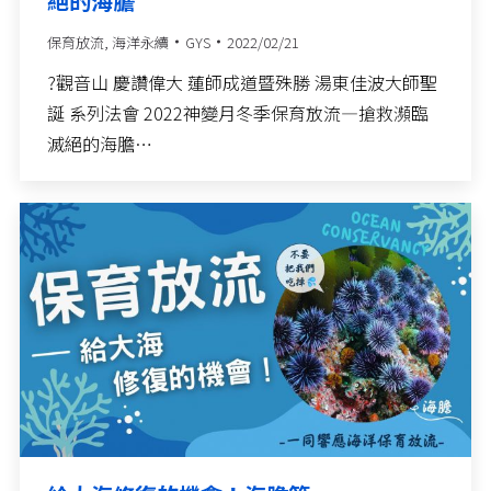
絕的海膽
保育放流
,
海洋永續
GYS
2022/02/21
?觀音山 慶讚偉大 蓮師成道暨殊勝 湯東佳波大師聖
誕 系列法會 2022神變月冬季保育放流—搶救瀕臨
滅絕的海膽…