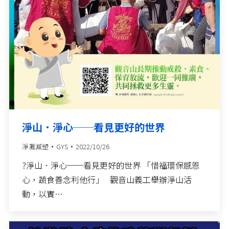
淨山．淨心──看見更好的世界
淨灘減塑
GYS
2022/10/26
?淨山．淨心──看見更好的世界 「惜福環保感恩
心，蔬食善念利他行」 觀音山義工舉辦淨山活
動，以實…