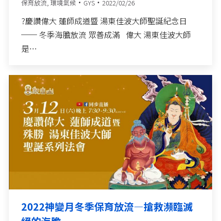
保育放流
,
環境氣候
GYS
2022/02/26
?慶讚偉大 蓮師成道暨 湯東佳波大師聖誕紀念日
── 冬季海膽放流 眾善成滿 偉大 湯東佳波大師
是…
2022神變月冬季保育放流—搶救瀕臨滅