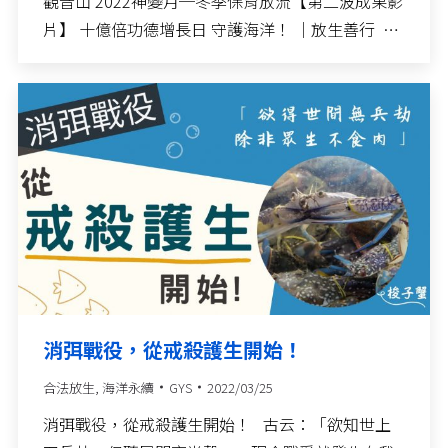
觀音山 2022神變月─冬季保育放流【第二波成果影
片】 十億倍功德增長日 守護海洋！ ｜放生善行 …
消弭戰役，從戒殺護生開始！​
合法放生
,
海洋永續
GYS
2022/03/25
​消弭戰役，從戒殺護生開始！​ 古云：「欲知世上