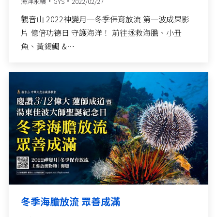
海洋永續
GYS
2022/02/27
觀音山 2022神變月─冬季保育放流 第一波成果影
片 億倍功德日 守護海洋！ 前往拯救海膽、小丑
魚、黃錫鯛 &…
冬季海膽放流 眾善成滿