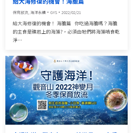
給大海修復的機會！海膽篇
保育放流
,
海洋永續
GYS
2022/02/21
給大海修復的機會！ 海膽篇​ 你吃過海膽嗎？海膽
的主食是礁岩上的海藻?，必須由牠們將海藻啃食乾
淨…