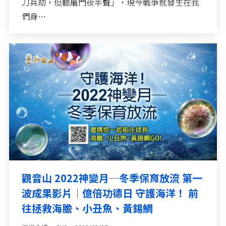
刀兵劫，但聽屠門夜半聲」，現今戰爭就發生在我
們身…
觀音山 2022神變月─冬季保育放流 第一
波成果影片｜億倍功德日 守護海洋！ 前
往拯救海膽、小丑魚、黃錫鯛