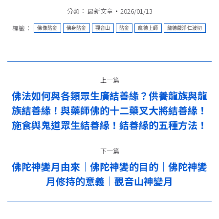
分類：
最新文章
2026/01/13
標籤：
佛像貼金
佛身貼金
觀音山
貼金
龍德上師
龍德嚴淨仁波切
文
上一篇
章
佛法如何與各類眾生廣結善緣？供養龍族與龍
导
族結善緣！與藥師佛的十二藥叉大將結善緣！
上
一
施食與鬼道眾生結善緣！結善緣的五種方法！
航
篇：
下一篇
佛陀神變月由來｜佛陀神變的目的｜佛陀神變
下
月修持的意義｜觀音山神變月
一
篇：