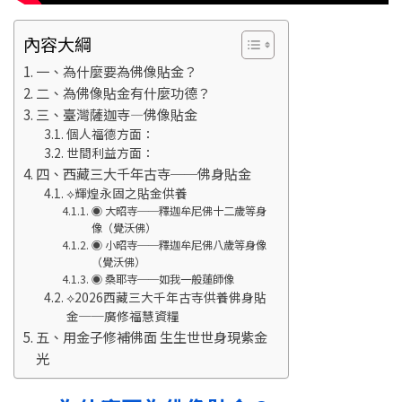
內容大綱
一、為什麼要為佛像貼金？
二、為佛像貼金有什麼功德？
三、臺灣薩迦寺—佛像貼金
個人福德方面：
世間利益方面：
四、西藏三大千年古寺──佛身貼金
⟡輝煌永固之貼金供養
◉ 大昭寺──釋迦牟尼佛十二歲等身
像（覺沃佛）
◉ 小昭寺──釋迦牟尼佛八歲等身像
（覺沃佛）
◉ 桑耶寺──如我一般蓮師像
⟡2026西藏三大千年古寺供養佛身貼
金──廣修福慧資糧
五、用金子修補佛面 生生世世身現紫金
光