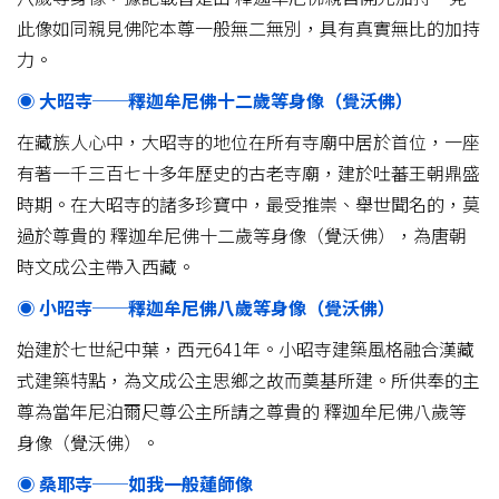
此像如同親見佛陀本尊一般無二無別，具有真實無比的加持
力。
◉ 大昭寺──釋迦牟尼佛十二歲等身像（覺沃佛）
在藏族人心中，大昭寺的地位在所有寺廟中居於首位，一座
有著一千三百七十多年歷史的古老寺廟，建於吐蕃王朝鼎盛
時期。在大昭寺的諸多珍寶中，最受推崇、舉世聞名的，莫
過於尊貴的 釋迦牟尼佛十二歲等身像（覺沃佛），為唐朝
時文成公主帶入西藏。
◉ 小昭寺──釋迦牟尼佛八歲等身像（覺沃佛）
始建於七世紀中葉，西元641年。小昭寺建築風格融合漢藏
式建築特點，為文成公主思鄉之故而奠基所建。所供奉的主
尊為當年尼泊爾尺尊公主所請之尊貴的 釋迦牟尼佛八歲等
身像（覺沃佛）。
◉ 桑耶寺──如我一般蓮師像