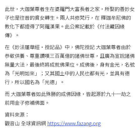
此世，大迦葉尊者生在婆羅門大富長者之家，所娶的善妙女
子也是往昔的貧女轉生。兩人共修梵行，在 釋迦牟尼佛的
教化下都證得了阿羅漢果。此公案記載於《付法藏因緣
傳》。
在《妙法蓮華經‧授記品》中，佛陀授記 大迦葉尊者由於
恭敬供養、尊重讚嘆三百萬億的諸佛世尊，且廣為宣說諸佛
無量大法，最後終將成就佛果位。成佛後，身有金光，名號
為「光明如來」；又其國土中的人民也都有光，並具有德
行，所以國名為「光德」。
而 大迦葉尊者如此殊勝的成佛因緣，皆起源於九十一劫之
前用金子修補佛面。
資料來源：
觀音山 全球資訊網
https://www.fazang.org