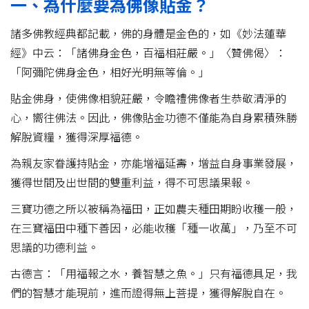
一、為什麼要為佛像貼金？
諸多佛教經典都記載，佛的身體是金色的，如《妙法蓮華
經》中云：「諸佛身金色，百福相莊嚴。」〈贊佛偈〉：
「阿彌陀佛身金色，相好光明無等倫。」
貼金佛身，使佛像相貌莊嚴，令瞻禮佛像者生恭敬清淨的
心，嚮往佛法。因此，佛像貼金功德不僅能為自身累積殊勝
解脫資糧，獲得深厚福德。
為親友家眷護持貼金，亦能增福延壽，增益自身事業發展，
獲得世間及出世間的雙重利益，得不可思議果報。
三寶功德之所以被稱為福田，正如農夫種田期盼收穫一般，
在三寶福田中種下善因，必能收穫「種一收萬」，乃至不可
思議的功德利益。
古德言：「用福報之水，養智慧之魚。」只有福德具足，我
們的智慧才能現前，進而證得無上菩提，獲得解脫自在。