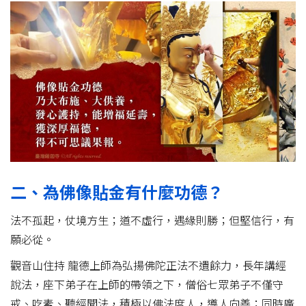
二、為佛像貼金有什麼功德？
法不孤起，仗境方生；道不虛行，遇緣則勝；但堅信行，有
願必從。
觀音山住持 龍德上師為弘揚佛陀正法不遺餘力，長年講經
說法，座下弟子在上師的帶領之下，僧俗七眾弟子不僅守
戒、吃素、聽經聞法，積極以佛法度人，導人向善；同時廣