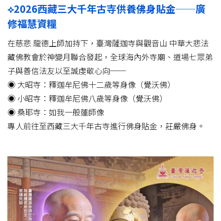
⟡2026西藏三大千年古寺供養佛身貼金──廣
修福慧資糧
在慈悲 龍德上師加持下，臺灣薩迦寺與觀音山 中華大悲法
藏佛教會於神變月聯合發起，全球海內外寺廟、道場七眾弟
子與善信法友以至誠虔敬心向──
◉ 大昭寺：釋迦牟尼佛十二歲等身像（覺沃佛）
◉ 小昭寺：釋迦牟尼佛八歲等身像（覺沃佛）
◉ 桑耶寺：如我一般蓮師像
專人前往至西藏三大千年古寺進行佛身貼金，莊嚴佛身。