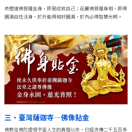
恭塑諸佛菩薩金身，即是成就自己；莊嚴佛菩薩身相，即得
圓滿自性法身，於外能得相好圓滿，於內必得智慧光明。
三、臺灣薩迦寺—佛像貼金
佛教從佛陀證悟宇宙人生的真理以來，已經流傳二千五百多