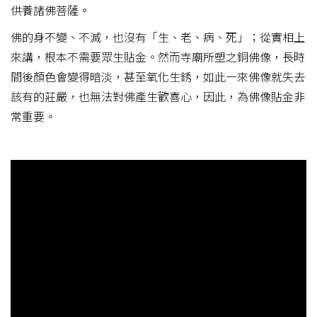
供養諸佛菩薩。
佛的身不變、不滅，也沒有「生、老、病、死」；從實相上
來講，根本不需要眾生貼金。然而寺廟所塑之銅佛像，長時
間後顏色會變得暗淡，甚至氧化生銹，如此一來佛像就失去
該有的莊嚴，也無法對佛產生歡喜心，因此，為佛像貼金非
常重要。