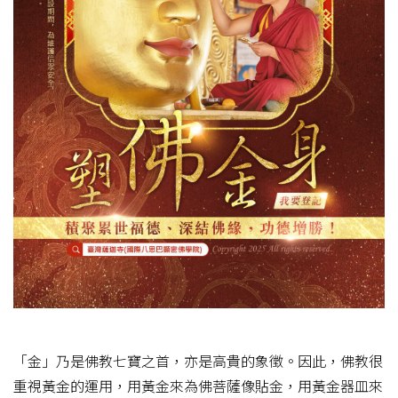
「金」乃是佛教七寶之首，亦是高貴的象徵。因此，佛教很
重視黃金的運用，用黃金來為佛菩薩像貼金，用黃金器皿來