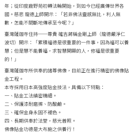
年；從印度鹿野苑初轉法輪開始，到如今已經廣傳世界各
國。慈悲 龍德上師開示：「若非佛法靈感無比，利人無
數，怎能不間斷地傳承至今呢？」
臺灣薩迦寺住持──尊貴 確吉蔣稱金剛上師（龍德嚴淨仁
波切）開示：「累積福德是很重要的一件事，因為福可以養
慧；但是慧不能養福，求智慧開顯的人，修福是很重要
的！」
臺灣薩迦寺所供奉的諸尊佛像，目前正在進行精密的佛像貼
金工程。
本寺採用日本高強度貼金技法，具備以下特點：
一、貼金工法縝密精細。
二、保護漆耐磨擦、防酸鹼。
三、確保金身永固不褪色。
四、長期供奉於法堂，慈光普照。
佛像貼金功德是大布施之供養行！