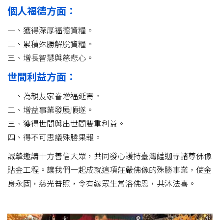
個人福德方面：
一、獲得深厚福德資糧。
二、累積殊勝解脫資糧。
三、增長智慧與慈悲心。
世間利益方面：
一、為親友家眷增福延壽。
二、增益事業發展順遂。
三、獲得世間與出世間雙重利益。
四、得不可思議殊勝果報。
誠摯邀請十方善信大眾，共同發心護持臺灣薩迦寺諸尊佛像
貼金工程。讓我們一起成就這項莊嚴佛像的殊勝事業，使金
身永固，慈光普照，令有緣眾生常浴佛恩，共沐法喜。