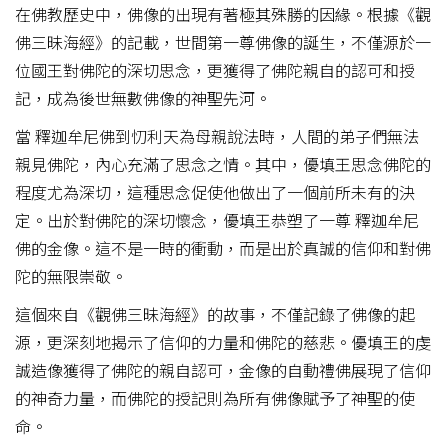
在佛教歷史中，佛像的出現有著極其殊勝的因緣。根據《觀
佛三昧海經》的記載，世間第一尊佛像的誕生，不僅源於一
位國王對佛陀的深切思念，更獲得了佛陀親自的認可和授
記，成為後世無數佛像的神聖先河。
當 釋迦牟尼佛到忉利天為母親說法時，人間的弟子們無法
親見佛陀，內心充滿了思念之情。其中，優填王思念佛陀的
程度尤為深切，這種思念促使他做出了一個前所未有的決
定。出於對佛陀的深切懷念，優填王恭塑了一尊 釋迦牟尼
佛的金像。這不是一時的衝動，而是出於真誠的信仰和對佛
陀的無限崇敬。
這個來自《觀佛三昧海經》的故事，不僅記錄了佛像的起
源，更深刻地揭示了信仰的力量和佛陀的慈悲。優填王的虔
誠造像獲得了佛陀的親自認可，金像的自動禮佛展現了信仰
的神奇力量，而佛陀的授記則為所有佛像賦予了神聖的使
命。