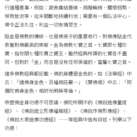
行諸種善事，例如：蔬食廣結善緣、捐贈輪椅、關懷弱勢、
保育放流等，從未間斷地持續利他；需要有一個弘法中心，
俾令正法久住，利益一切有情眾生。
貼金是佛教的傳統，也是佛弟子的重要修行，對佛像貼金代
表著對佛最高的崇敬。金為佛教七寶之首，七寶即七種珍
寶，指世間七種珍貴之寶玉，雖然經典所譯的七寶各不盡
同，但對於「金」而言是沒有任何爭議的，當屬七寶之首。
諸多佛教經典都記載，佛的身體是金色的，如《法華經》中
云：「諸佛身金色，百福相莊嚴…」《贊佛偈》中云：「阿
彌陀佛身金色，相好光明無等倫。」
恭塑佛金身功德不可思議，佛陀所開示的《佛說造像量度
經》、《佛說造立形像福報經》、《佛說作佛形像經》、
《佛說大乘造像功德經》……等經典中皆有詳述。列舉以下
功德：