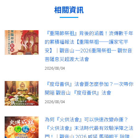
相關資訊
『重陽節祭祖』背後的涵義！流傳數千年
的累積福報法【重陽祭祖──護家宅平
安】｜觀音山 ─2026重陽祭祖─ 觀世音
菩薩息災超渡大法會
2026/08/04
『度母薈供』法會要怎麼參加？一次帶你
開箱 觀音山 『度母薈供』法會
2026/08/04
為何『火供法會』可以快速改變命運？
『火供法會』末法時代最有效驗淨障之法
門！｜觀音山 2026 威猛 馬頭明王 除障