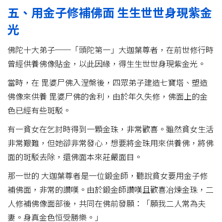
五、用金子修補佛面 生生世世身現紫金
光
佛陀十大弟子──「頭陀第一」大迦葉尊者，在前世修行時
曾經供養佛像貼金，以此因緣，得生生世世身現紫金光。
當時，在 毘婆尸佛入涅槃後，四眾弟子建造七寶塔、塑造
佛像來供養 毘婆尸佛的舍利，由於年久失修，佛面上的金
色已經有些斑駁。
有一貧女在乞討時得到一顆金珠，非常歡喜。雖然貧女生活
非常艱難，但她卻非常發心，想要將金珠用來供養佛，將佛
面的斑駁去除，還佛面本來莊嚴面目。
那一世的 大迦葉尊者是一位鍛金師，聽說貧女要用金子修
補佛面，非常的讚嘆。由於鍛金師讚嘆且歡喜冶煉金珠，二
人修補佛像面部後，共同在佛前發願：「願我二人常為夫
妻。身真金色恒受勝樂。」