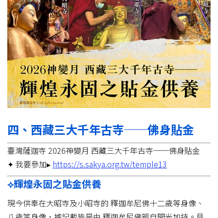
四、西藏三大千年古寺──佛身貼金
臺灣薩迦寺 2026神變月 西藏三大千年古寺──佛身貼金
✦ 我要參加▸
https://s.sakya.org.tw/temple13
⟡輝煌永固之貼金供養
現今供奉在大昭寺及小昭寺的 釋迦牟尼佛十二歲等身像、
八歲等身像，據記載皆是由 釋迦牟尼佛親自開光加持。見