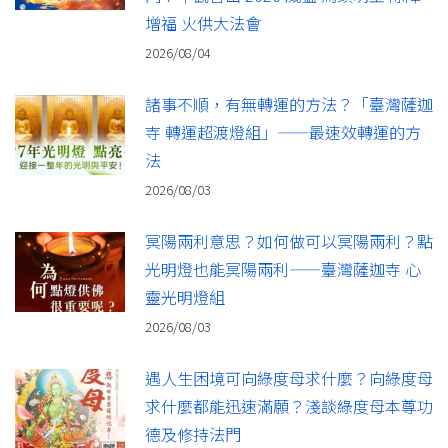
增福 火供大法會
2026/08/04
諸事不順，有無轉運的方法？「臺灣薩迦
寺 轉運超渡燈組」——最速效轉運的方
法
2026/08/03
冥陽兩利意思？如何做可以冥陽兩利？點
光明燈也能冥陽兩利——臺灣薩迦寺 心
靈光明燈組
2026/08/03
遇人生困境可向綠度母求什麼？向綠度母
求什麼都能迅速滿願？淺談綠度母本尊功
德及修持法門