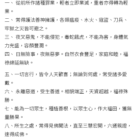
一、 從前所作諸種罪業，輕者立即業滅，重者亦得轉為輕
業。
二、 常得護法善神擁護，各類瘟疫、水火、寇盜、刀兵、
牢獄之災皆可避之。
三、 夜叉惡鬼，不能侵犯，毒蛇餓虎，不能為害，身體氣
力充盛，容顏豐潤。
四、 日無險事，夜無惡夢。自然衣食豐足，家庭和睦，福
祿綿延無缺。
五、一切言行，皆令人天歡喜；無論到何處，常受諸多愛
戴。
六、 永離惡道，受生善道。相貌端正，天資超越，福祿殊
勝。
七、能為一切眾生，種植善根，以眾生心，作大福田，獲無
量勝果。
八、所生之處，常得見佛聞法，直至三慧宏開，六通親證，
速得成佛。