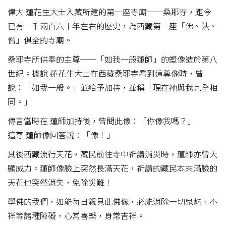
偉大 蓮花生大士入藏所建的第一座寺廟──桑耶寺，距今
已有一千兩百六十年左右的歷史，為西藏第一座「佛、法、
僧」俱全的寺廟。
桑耶寺所供奉的主尊──「如我一般蓮師」的塑像造於第八
世紀。據說 蓮花生大士在西藏桑耶寺看到這尊像時，曾
說：「如我一般。」並給予加持，並稱「現在祂與我完全相
同。」
傳言當時在 蓮師加持後，曾問此像：「你像我嗎？」
這尊 蓮師像回答說：「像！」
其後西藏流行天花，藏民前往寺中祈請消災時，蓮師亦曾大
顯威力。蓮師像臉上突然長滿天花，祈請的藏民本來滿臉的
天花也突然消失，免除災難！
學佛的我們，如能每日親見此佛像，必能消除一切鬼魅、不
祥等諸種障礙，心常喜樂，身常吉祥。