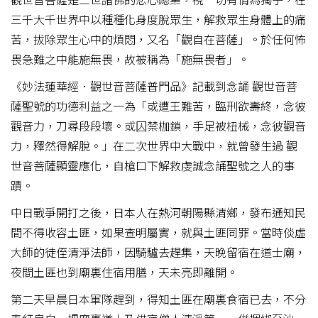
三千大千世界中以種種化身度脫眾生，解救眾生身體上的痛
苦，拔除眾生心中的煩悶，又名「觀自在菩薩」。於任何怖
畏急難之中能施無畏，故被稱為「施無畏者」。
《妙法蓮華經．觀世音菩薩普門品》記載到念誦 觀世音菩
薩聖號的功德利益之一為「或遭王難苦，臨刑欲壽終，念彼
觀音力，刀尋段段壞。或囚禁枷鎖，手足被杻械，念彼觀音
力，釋然得解脫。」在二次世界中大戰中，就曾發生過 觀
世音菩薩顯靈應化，自槍口下解救虔誠念誦聖號之人的事
蹟。
中日戰爭開打之後，日本人在熱河朝陽縣清鄉，發布通知民
間不得收容土匪，如果查明屬實，就與土匪同罪。當時倓虛
大師的徒侄清淨法師，因騎驢去趕集，天晚留宿在道士廟，
夜間土匪也到廟裏住宿用膳，天未亮即離開。
第二天早晨日本軍隊趕到，得知土匪在廟裏食宿已去，不分