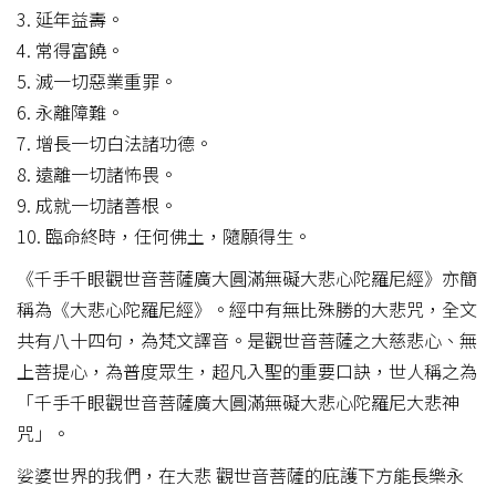
3. 延年益壽。
4. 常得富饒。
5. 滅一切惡業重罪。
6. 永離障難。
7. 增長一切白法諸功德。
8. 遠離一切諸怖畏。
9. 成就一切諸善根。
10. 臨命終時，任何佛土，隨願得生。
《千手千眼觀世音菩薩廣大圓滿無礙大悲心陀羅尼經》亦簡
稱為《大悲心陀羅尼經》。經中有無比殊勝的大悲咒，全文
共有八十四句，為梵文譯音。是觀世音菩薩之大慈悲心、無
上菩提心，為普度眾生，超凡入聖的重要口訣，世人稱之為
「千手千眼觀世音菩薩廣大圓滿無礙大悲心陀羅尼大悲神
咒」。
娑婆世界的我們，在大悲 觀世音菩薩的庇護下方能長樂永