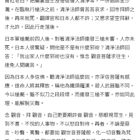
青紅皂白，把廟裏道士及借宿僧人清淨等，一併捆綁至沙
灘。在臨執行槍決之前，清淨法師曾苦苦哀求，回寺拜師之
後，再來就死，翻譯官和日本人都不許；又懇求望空拜辭，
才允許，因此行走落後。
日本軍槍斃前四人後，對著清淨法師連發三槍未響，人亦未
死。日本人很驚疑，問他是不是有什麼邪術？清淨法師回
答：「我出家人什麼邪術也沒有，惟念 觀音菩薩求往生，
速免人間痛苦。」
因為日本人多信佛，聽清淨法師這麼說，亦深信菩薩有感
應，遂命人將其釋放，稱他為鐵頭羅漢。殺人武器雖不同，
今以槍斃，雖不似刀之段段壞，而連發三槍不響，亦如同此
理，能解脫災難。
念 觀音、拜 觀音，自己更要期許做 觀音，慈眼視眾生，見
到不喜、不悅的人事物，不以怒目對待。再者，不論是惡
言、吵聲、罵聲，都要如 觀世音菩薩般，化一切音聲為梵