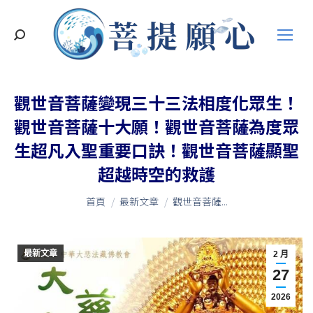
搜
索
觀世音菩薩變現三十三法相度化眾生！
觀世音菩薩十大願！觀世音菩薩為度眾
生超凡入聖重要口訣！觀世音菩薩顯聖
超越時空的救護
您在這裡：
首頁
最新文章
觀世音菩薩...
最新文章
2 月
27
2026