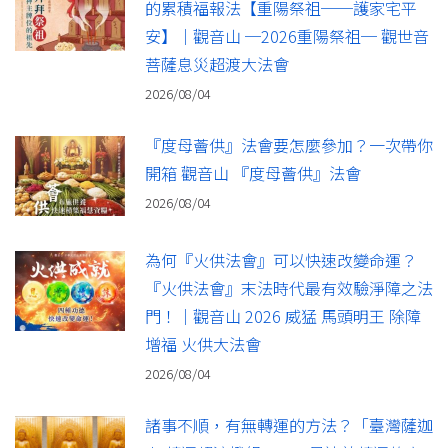
的累積福報法【重陽祭祖──護家宅平
安】｜觀音山 ─2026重陽祭祖─ 觀世音
菩薩息災超渡大法會
2026/08/04
『度母薈供』法會要怎麼參加？一次帶你
開箱 觀音山 『度母薈供』法會
2026/08/04
為何『火供法會』可以快速改變命運？
『火供法會』末法時代最有效驗淨障之法
門！｜觀音山 2026 威猛 馬頭明王 除障
增福 火供大法會
2026/08/04
諸事不順，有無轉運的方法？「臺灣薩迦