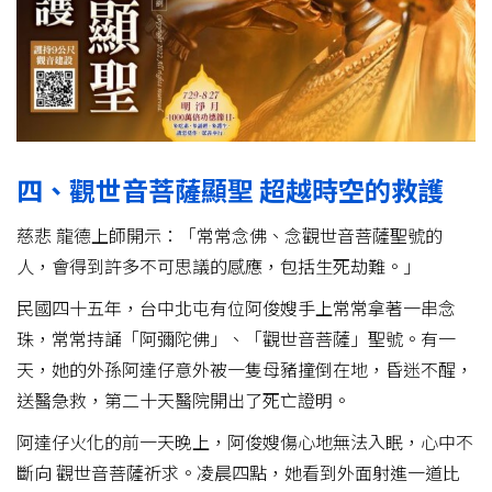
四、觀世音菩薩顯聖 超越時空的救護
慈悲 龍德上師開示：「常常念佛、念觀世音菩薩聖號的
人，會得到許多不可思議的感應，包括生死劫難。」
民國四十五年，台中北屯有位阿俊嫂手上常常拿著一串念
珠，常常持誦「阿彌陀佛」、「觀世音菩薩」聖號。有一
天，她的外孫阿達仔意外被一隻母豬撞倒在地，昏迷不醒，
送醫急救，第二十天醫院開出了死亡證明。
阿達仔火化的前一天晚上，阿俊嫂傷心地無法入眠，心中不
斷向 觀世音菩薩祈求。凌晨四點，她看到外面射進一道比