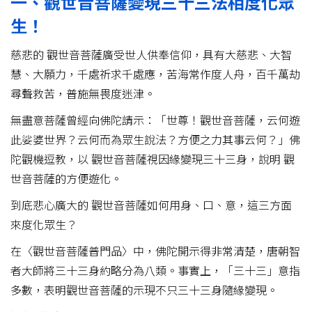
一、觀世音菩薩變現三十三法相度化眾
生！
慈悲的 觀世音菩薩廣受世人供奉信仰，具有大慈悲、大智
慧、大願力，千處祈求千處應，苦海常作度人舟，百千萬劫
尋聲救苦，普施無畏度迷津。
無盡意菩薩曾經向佛陀請示：「世尊！觀世音菩薩，云何遊
此娑婆世界？云何而為眾生說法？方便之力其事云何？」佛
陀觀機逗教，以 觀世音菩薩視因緣變現三十三身，說明 觀
世音菩薩的方便遊化。
到底悲心廣大的 觀世音菩薩如何用身、口、意，這三方面
來度化眾生？
在〈觀世音菩薩普門品〉中，佛陀開示得非常清楚，唐朝智
者大師將三十三身約略分為八類。事實上，「三十三」意指
多數，表明觀世音菩薩的示現不只三十三身隨緣變現。