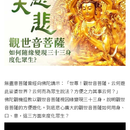
無盡意菩薩曾經向佛陀請示：「世尊！觀世音菩薩，云何遊
此娑婆世界？云何而為眾生說法？方便之力其事云何？」
佛陀觀機逗教以觀世音菩薩視因緣變現三十三身，說明觀世
音菩薩的方便遊化。到底悲心廣大的觀世音菩薩如何用身、
口、意，這三方面來度化眾生？