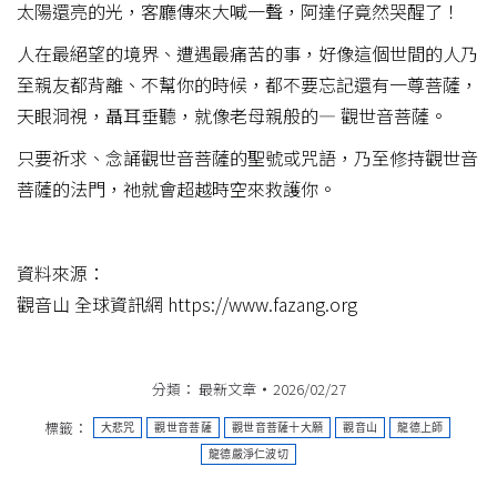
太陽還亮的光，客廳傳來大喊一聲，阿達仔竟然哭醒了！
人在最絕望的境界、遭遇最痛苦的事，好像這個世間的人乃
至親友都背離、不幫你的時候，都不要忘記還有一尊菩薩，
天眼洞視，聶耳垂聽，就像老母親般的— 觀世音菩薩。
只要祈求、念誦觀世音菩薩的聖號或咒語，乃至修持觀世音
菩薩的法門，祂就會超越時空來救護你。
資料來源：
觀音山 全球資訊網 https://www.fazang.org
分類：
最新文章
2026/02/27
標籤：
大悲咒
觀世音菩薩
觀世音菩薩十大願
觀音山
龍德上師
龍德嚴淨仁波切