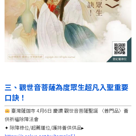
三、觀世音菩薩為度眾生超凡入聖重要
口訣！
臺灣薩迦寺 4月6日 慶讚 觀世音菩薩聖誕 〈普門品〉薈
供祈福除障法會
✦ 除障祿位/超薦蓮位/護持薈供供品▸