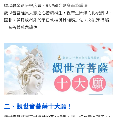
應以執金剛身得度者，即現執金剛身而為說法。
觀世音菩薩具大悲之心普濟群生，視眾生因緣而化現濟世。
因此，若具緣者能於平日修持與其相應之法，必能速得 觀
世音菩薩慈悲護佑。
二、觀世音菩薩十大願！
觀世音菩薩是三世諸佛的悲心總集，視一切有情為獨子，在