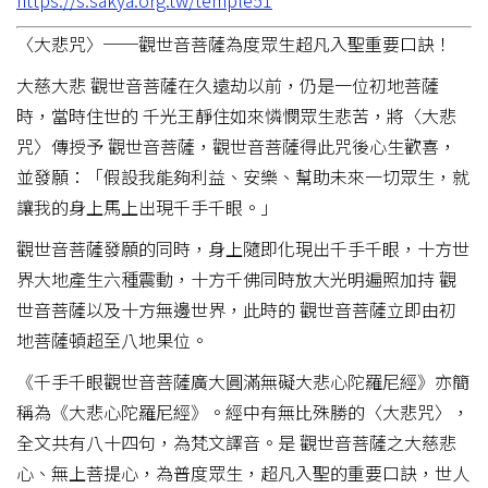
https://s.sakya.org.tw/temple51
〈大悲咒〉──觀世音菩薩為度眾生超凡入聖重要口訣！
大慈大悲 觀世音菩薩在久遠劫以前，仍是一位初地菩薩
時，當時住世的 千光王靜住如來憐憫眾生悲苦，將〈大悲
咒〉傳授予 觀世音菩薩，觀世音菩薩得此咒後心生歡喜，
並發願：「假設我能夠利益、安樂、幫助未來一切眾生，就
讓我的身上馬上出現千手千眼。」
觀世音菩薩發願的同時，身上隨即化現出千手千眼，十方世
界大地產生六種震動，十方千佛同時放大光明遍照加持 觀
世音菩薩以及十方無邊世界，此時的 觀世音菩薩立即由初
地菩薩頓超至八地果位。
《千手千眼觀世音菩薩廣大圓滿無礙大悲心陀羅尼經》亦簡
稱為《大悲心陀羅尼經》。經中有無比殊勝的〈大悲咒〉，
全文共有八十四句，為梵文譯音。是 觀世音菩薩之大慈悲
心、無上菩提心，為普度眾生，超凡入聖的重要口訣，世人