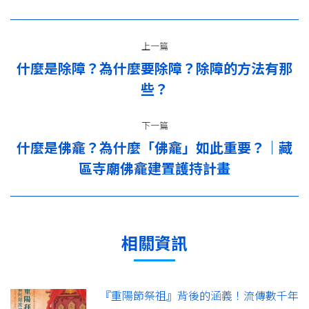
文
上一篇
章
什麼是除障？為什麼要除障？除障的方法有那
上
导
些？
一
篇：
航
下一篇
什麼是佛龕？為什麼「佛龕」如此重要？｜藏
下
區寺廟佛龕建置護持計畫
一
篇：
相關資訊
『重陽節祭祖』背後的涵義！流傳數千年