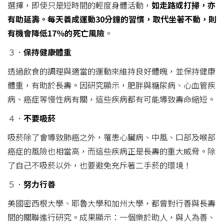
選擇，即使只是短時間的輕度身體活動，
如走路或打掃，亦
有助延壽。每天養成運動
30
分鐘的習慣，取代坐著不動，則
有機會降低17
％的死亡風險
。​
３．
保持健康體重
透過飲食的調理與適當的運動來維持良好體魄，並保持健康
體重，有助於長壽。因研究顯示，肥胖與糖尿病、心血管疾
病、癌症等慢性病有關，這些疾病都有可能導致壽命縮短。
４．
不要吸菸
吸菸除了會導致肺癌之外，罹患心臟病、中風、口部及喉部
癌症的風險也相當高，而這些疾病正是長壽的重大威脅。除
了自己不吸菸以外，也要避免充斥著二手菸的環境！
５．
努力行善
美國密西根大學、耶魯大學和加州大學，都曾對行善與長壽
間的關聯進行研究。成果顯示：一個樂於助人，與人為善、