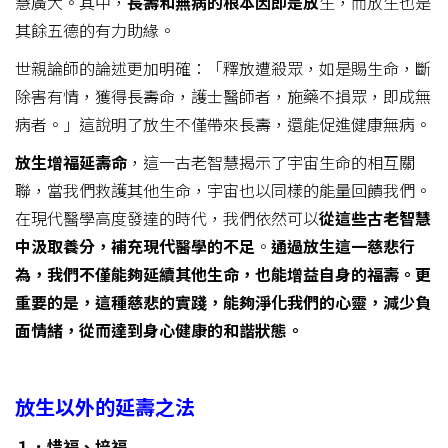
慧廣大。其中，
長壽和無病的根本因即是放
生，而放生也是
其餘五德的有力助緣。
世親論師的論述更加明確：「釋放遭殺眾，如是賜生命，斷
除害有情，獲得長壽命，護士醫師者，施藥不損眾，即成無
病者。」這說明了放生不僅帶來長壽，還能促進健康無病。
放生增福延壽命
，這一古老智慧揭示了宇宙生命的相互關
聯，當我們救護其他生命，宇宙也以同樣的能量回饋我們。
在現代醫學高度發達的時代，我們依然可以
從這些古老智慧
中汲取養分，補充現代醫學的不足
。
通過放生這一慈悲行
為，我們不僅能夠延續其他生命，也能增益自身的福壽。更
重要的是，這種慈悲的實踐，能夠淨化我們的心靈，減少負
面情緒，從而達到身心健康的和諧狀態。
放生以外的延壽之法
１．惜福
、
培福