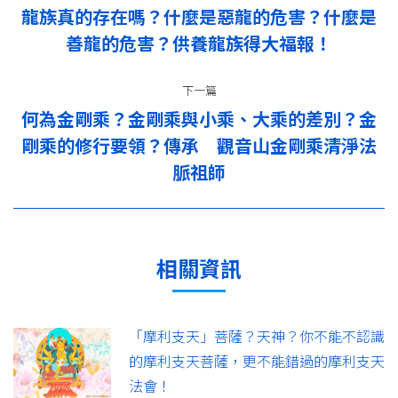
章
龍族真的存在嗎？什麼是惡龍的危害？什麼是
上
导
善龍的危害？供養龍族得大福報！
一
篇：
航
下一篇
何為金剛乘？金剛乘與小乘、大乘的差別？金
剛乘的修行要領？傳承 觀音山金剛乘清淨法
下
一
脈祖師
篇：
相關資訊
「摩利支天」菩薩？天神？你不能不認識
的摩利支天菩薩，更不能錯過的摩利支天
法會！