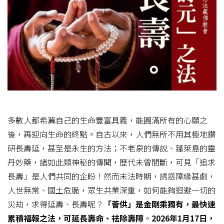
多數人都希冀自己的生命豐富具義，能圓滿所有的心願之
後，再迎向生命的終點。自古以來，人們無所不用其極地鑽
研長壽延，甚至是永生的方法；不老泉的傳說、蓬萊島的靈
丹妙藥，諸如此類神秘的傳聞，歷代未曾間斷，可見「追求
長壽」是人們共同的企盼！然而末法時期，誘惑障緣甚劇，
人世無常、國土危脆，眾生共業深重，如何能夠迴避一切的
災劫，求得延壽、長壽呢？
「
薈供
」
是金剛乘獨有，最快速
累積福報之法，可延長壽命、祛除壽障
。
2026
年1
月17
日，