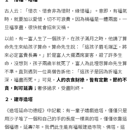
古人云：「惜衣、惜食非為惜財，緣惜福」。意即，有福氣
時，就要加以愛惜，切不可浪費。因為禍福是一體兩面，一
旦福享盡，很快就會招來災禍。
以前，有一富人生了一個孩子，在孩子滿月之時，他請了算
命先生來給孩子算命。算命先生說：「這孩子眉毛端正，將
來必定富貴長壽。」於是富人大擺酒席宴客，殺了許多生
命，沒想到，孩子兩歲半就死了，富人為此埋怨算命先生算
不準。直到遇到一位高僧告訴他：「這孩子是因為折福太
深，福盡而死。」可見，
人的衣食財祿，皆有定數。節約不
貪，則可延壽；
奢侈過求，受盡則終。​
２．建寺造塔
《造塔延命功德經》中記載：有一童子嬉戲造塔，僅僅只是
用沙子堆了一個和自己的手的長度一樣高的塔，僅僅依靠這
個福德，延壽7年。我們此生能有福報建造寺院、佛塔，這