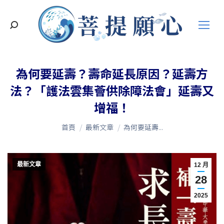
搜
索
為何要延壽？壽命延長原因？延壽方
法？「護法雲集薈供除障法會」延壽又
增福！
您在這裡：
首頁
最新文章
為何要延壽...
最新文章
12 月
28
2025