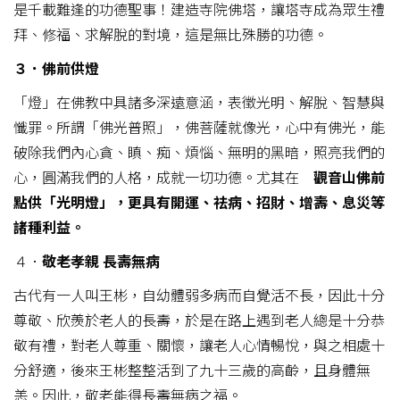
是千載難逢的功德聖事！建造寺院佛塔，讓塔寺成為眾生禮
拜、修福、求解脫的對境，這是無比殊勝的功德。
３．佛前供燈
「燈」在佛教中具諸多深遠意涵，表徵光明、解脫、智慧與
懺罪。所謂「佛光普照」，佛菩薩就像光，心中有佛光，能
破除我們內心貪、瞋、痴、煩惱、無明的黑暗，照亮我們的
心，圓滿我們的人格，成就一切功德。尤其在
觀音山佛前
點供「光明燈」，更具有開運、祛病、招財、增壽、息災等
諸種利益。
４．
敬老孝親
長壽無病
古代有一人叫王彬，自幼體弱多病而自覺活不長，因此十分
尊敬、欣羨於老人的長壽，於是在路上遇到老人總是十分恭
敬有禮，對老人尊重、關懷，讓老人心情暢悅，與之相處十
分舒適，後來王彬整整活到了九十三歲的高齡，且身體無
恙。因此，敬老能得長壽無病之福。