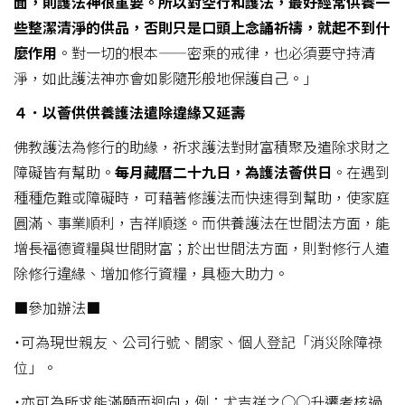
面，則護法神很重要。所以對空行和護法，最好經常供養一
些整潔清淨的供品，否則只是口頭上念誦祈禱，就起不到什
麼作用
。對一切的根本——密乘的戒律，也必須要守持清
淨，如此護法神亦會如影隨形般地保護自己。」
４．以薈供供養護法遣除違緣又延壽
佛教護法為修行的助緣，祈求護法對財富積聚及遣除求財之
障礙皆有幫助。
每月藏曆二十九日，為護法薈供日
。在遇到
種種危難或障礙時，可藉著修護法而快速得到幫助，使家庭
圓滿、事業順利，吉祥順遂。而供養護法在世間法方面，能
增長福德資糧與世間財富；於出世間法方面，則對修行人遣
除修行違緣、增加修行資糧，具極大助力。
■參加辦法■
˙可為現世親友、公司行號、閤家、個人登記「消災除障祿
位」。
˙亦可為所求能滿願而迴向，例：尤吉祥之○○升遷考核過