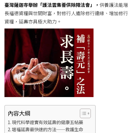
臺灣薩迦寺舉辦「護法雲集薈供除障法會」，
供養護法能增
長福德資糧與世間財富，對修行人遣除修行違緣、增加修行
資糧，延壽亦具極大助力。
內容大綱
現代科學證實有效延壽的健康五帖藥
增福延壽最快速的方法──救護生命