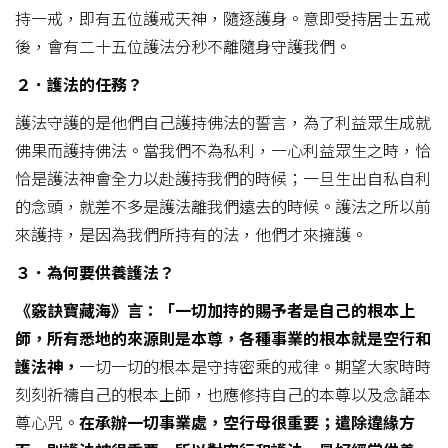
持一戒，即有五位護戒天神，隨逐護身。意即受持居士五戒
後，會有二十五位護法分秒不離隨身守護我們。
２．護法的任務？
護法守護的是他們自己護持佛法的誓言，為了利益眾生成就
佛果而護持佛法。當我們不為私利，一心利益眾生之時，恰
恰是護法神會全力以赴護持我們的時候；一旦生出自私自利
的念頭，就差不多是護法離我們遠去的時候。護法之所以前
來護持，是因為我們所持有的法，他們才來擁護。
３．為何要供養護法？
《竅訣寶藏海》言：「一切加持的賜予者是自己的根本上
師，所有悉地的來源則是本尊，各種事業的根本就是空行和
護法神，
一切一切的根本是守持密乘的戒律。期望大家時時
刻刻祈禱自己的根本上師，也應修持自己的本尊以及念誦本
尊心咒。
在承辦一切事業處，空行母很重要；遣除違緣方