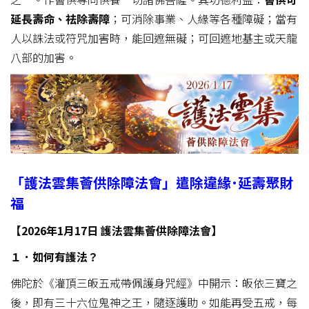
延長壽命、祛除壽障
；可消除事業、人緣等各種障礙；當有
人以誅法或符咒加害時，能回遮無礙；可回遮地基主或天龍
八部的加害。
「
護法雲集薈供除障法會
」遣除違緣˙延壽聚財
福
【2026年1月17日 護法雲集薈供除障法會】
１．如何有護法？
佛陀於《灌頂三皈五戒帶佩護身咒經》中開示：皈依三寶之
後，即有三十六位鬼神之王，隨逐護助。如能再受五戒，每