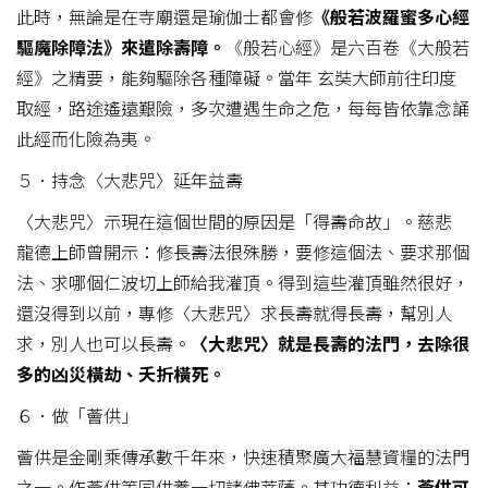
此時，無論是在寺廟還是瑜伽士都會修
《般若波羅蜜多心經
驅魔除障法》來遣除壽障。
《般若心經》是六百卷《大般若
經》之精要，能夠驅除各種障礙。當年 玄奘大師前往印度
取經，路途遙遠艱險，多次遭遇生命之危，每每皆依靠念誦
此經而化險為夷。
５．持念〈大悲咒〉延年益壽
〈大悲咒〉示現在這個世間的原因是「得壽命故」。慈悲
龍德上師曾開示：修長壽法很殊勝，要修這個法、要求那個
法、求哪個仁波切上師給我灌頂。得到這些灌頂雖然很好，
還沒得到以前，專修〈大悲咒〉求長壽就得長壽，幫別人
求，別人也可以長壽。
〈大悲咒〉就是長壽的法門，去除很
多的凶災橫劫、夭折橫死。
６．做「薈供」
薈供是金剛乘傳承數千年來，快速積聚廣大福慧資糧的法門
之一。作薈供等同供養一切諸佛菩薩。其功德利益：
薈供可