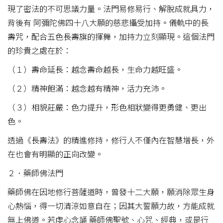
現了密法的不可思議力量。法門易修易行、解脫成就具力，
背後有 阿彌陀佛四十八大願的慈悲攝受加持。儀軌中的長
壽咒，配合五色長壽旗的揮舞，加持力立刻顯現。這個法門
的珍貴之處在於：
（１）壽命延長：越念壽命越長，生命力越旺盛。
（２）精神飽滿：越念越有精神，活力充沛。
（３）相貌莊嚴：色力提升，形色相狀變得更勇健、更出
色。
透過《長壽法》的精進修持，修行人不僅內在智慧增長，外
在也會有明顯的正向改變。
２．藥師佛法門
藥師佛在因地修行菩薩道時，曾發十二大願，願消除眾生身
心熱惱，得一切清涼如意自在；因其大誓願力故，方能成就
無上佛道。若虔心念誦 藥師佛聖號、心咒、經典，或是行