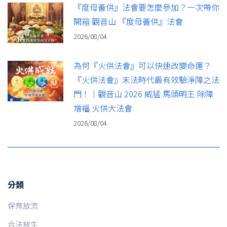
『度母薈供』法會要怎麼參加？一次帶你
開箱 觀音山 『度母薈供』法會
2026/08/04
為何『火供法會』可以快速改變命運？
『火供法會』末法時代最有效驗淨障之法
門！｜觀音山 2026 威猛 馬頭明王 除障
增福 火供大法會
2026/08/04
分類
保育放流
合法放生