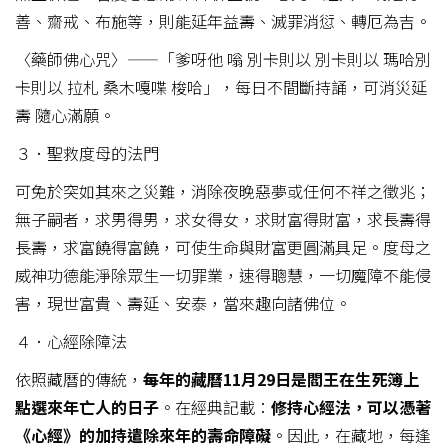
善、齋戒、布施等，則能延年益壽、滅罪消愆、轉厄為吉。
〈藥師佛心咒〉——「爹呀他 嗡 別卡則以 別卡則以 瑪哈別
卡則以 拉札 桑木嘎喋 梭哈」，每日不間斷持誦，可消災延
壽 隨心滿願。
３．聖救度母的法門
可免於突如其來之災難，消除夜晚惡夢或任何不祥之徵兆；
無子嗣者，求男得男，求女得女，求財富得財富，求長壽得
長壽，求富饒得富饒，可使生命與財富更圓滿具足。度母之
威神功德能淨除眾生一切罪業，速得聰慧，一切魔障不能侵
害，現世富貴、壽延、安泰，當來趣向諸佛位。
４．心經除障法
依照藏曆的傳統，
每年的藏曆
11
月29
日是閻王在生死簿上
點選來年亡人的日子
。在經典記載：
修持心經法，可以憑著
《心經》的加持遣除來年的壽命障礙
。因此，在藏地，每逢