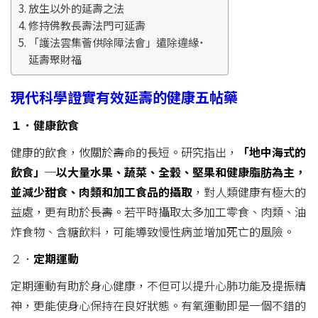
放生以外的延壽之法
修持佛教長壽法門可延壽
「護法雲集薈供除障法會」遣除違緣˙
延壽聚財福
現代科學證實有效延壽的健康五帖藥
１．健康飲食
健康的飲食，攸關於壽命的長短。研究指出，
「地中海式的
飲食」─以大量水果、蔬菜、全穀、堅果和健康脂肪為主，
並減少甜食、肉類和加工食品的攝取
，對人類健康有極大的
益處，更有助於長壽。若平時攝取太多加工零食、肉類、油
炸食物、含糖飲料，可能導致慢性病並增加死亡的風險。​
２．
定期運動
定期運動有助於身心健康，不但可以提升心肺功能及提振精
神，更能使身心保持在良好狀態。有氧運動即是一個不錯的