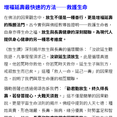
增福延壽最快速的方法──救護生命
在佛法的因果觀念中，
放生不僅是一種善行，更是增福延壽
的殊勝法門
。古今實例與佛經教導皆證明──救護生命者，
自身亦得生命之福。
放生與長壽健康的深刻關聯，為現代人
提供身心健康的另一種思考維度。
《放生讚》深刻揭示放生與長壽的循環關係：「汝欲延生聽
我語，凡事惺惺須求己，
汝欲延生須放生
，此是循環真道
理，他若死時你救他，你若死時天救你，延生生子無別方，
戒殺放生而已矣。」這種「救人一命，延己一壽」的因果理
念，說明了我們與眾生命運的相互關聯。
彌勒菩薩也透過偈頌告訴我們：「
勸君勤放生，終久得長
壽，若發菩提心，大難天須救
。」這不僅是簡單的因果勸
說，更是宇宙生命法則的揭示。佛經中提到的人天七德：種
姓高貴、形色端嚴、長壽、無病、緣分優異、財勢富足和智