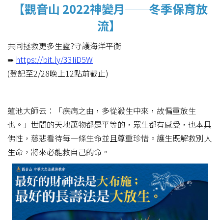
【觀音山 2022神變月──冬季保育放
流】
共同拯救更多生靈?守護海洋平衡
➠
https://bit.ly/33IiD5W
(登記至2/28晚上12點前截止)
蓮池大師云：「疾病之由，多從殺生中來，故偏重放生
也。」世間的天地萬物都是平等的，眾生都有感受，也本具
佛性，慈悲看待每一條生命並且尊重珍惜。護生既解救別人
生命，將來必能救自己的命。