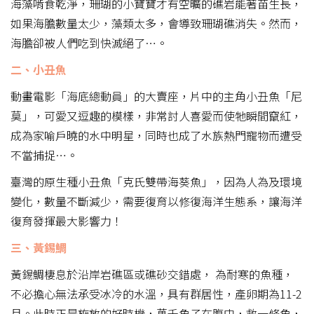
海藻啃食乾淨，珊瑚的小寶寶才有空曠的礁岩能著苗生長，
如果海膽數量太少，藻類太多，會導致珊瑚礁消失。然而，
海膽卻被人們吃到快滅絕了…。
二、小丑魚
動畫電影「海底總動員」的大賣座，片中的主角小丑魚「尼
莫」，可愛又逗趣的模樣，非常討人喜愛而使牠瞬間竄紅，
成為家喻戶曉的水中明星，同時也成了水族熱門寵物而遭受
不當捕捉…。
臺灣的原生種小丑魚「克氏雙帶海葵魚」，因為人為及環境
變化，數量不斷減少，需要復育以修復海洋生態系，讓海洋
復育發揮最大影響力！
三、黃錫鯛
黃錫鯛棲息於沿岸岩礁區或礁砂交錯處， 為耐寒的魚種，
不必擔心無法承受冰冷的水溫，具有群居性，產卵期為11-2
月。此時正是施放的好時機，萬千魚子在腹中，救一條魚，