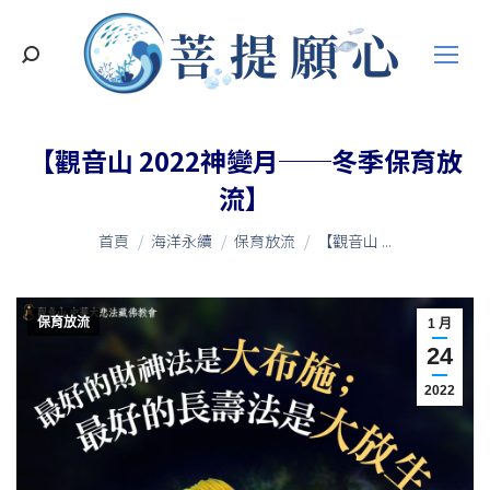
搜
索
【觀音山 2022神變月──冬季保育放
流】
您在這裡：
首頁
海洋永續
保育放流
【觀音山 ...
保育放流
1 月
24
2022