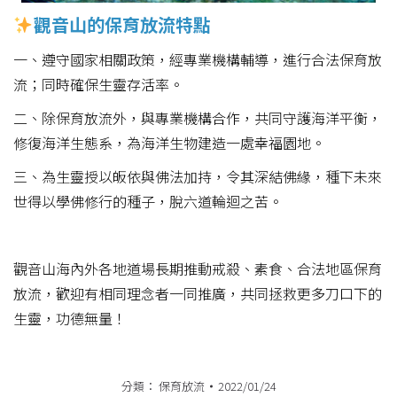
觀音山的保育放流特點
一、遵守國家相關政策，經專業機構輔導，進行合法保育放
流；同時確保生靈存活率。
二、除保育放流外，與專業機構合作，共同守護海洋平衡，
修復海洋生態系，為海洋生物建造一處幸福園地。
三、為生靈授以皈依與佛法加持，令其深結佛緣，種下未來
世得以學佛修行的種子，脫六道輪迴之苦。
觀音山海內外各地道場長期推動戒殺、素食、合法地區保育
放流，歡迎有相同理念者一同推廣，共同拯救更多刀口下的
生靈，功德無量！
分類：
保育放流
2022/01/24