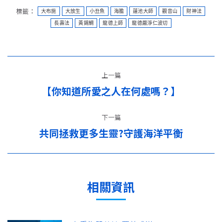
標籤：
大布施
大放生
小丑魚
海膽
蓮池大師
觀音山
財神法
長壽法
黃錫鯛
龍德上師
龍德嚴淨仁波切
文
上一篇
章
【你知道所愛之人在何處嗎？】
上
导
一
篇：
下一篇
航
共同拯救更多生靈?守護海洋平衡
下
一
篇：
相關資訊