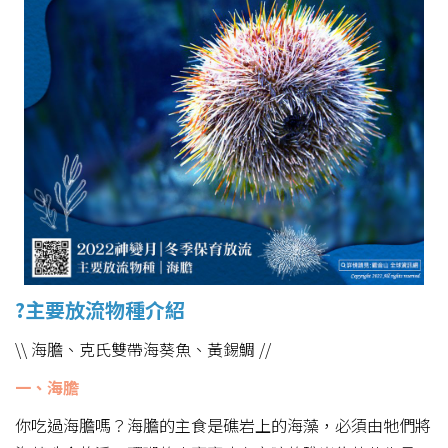
?主要放流物種介紹
\\ 海膽、克氏雙帶海葵魚、黃錫鯛 //
一、海膽
你吃過海膽嗎？海膽的主食是礁岩上的海藻，必須由牠們將