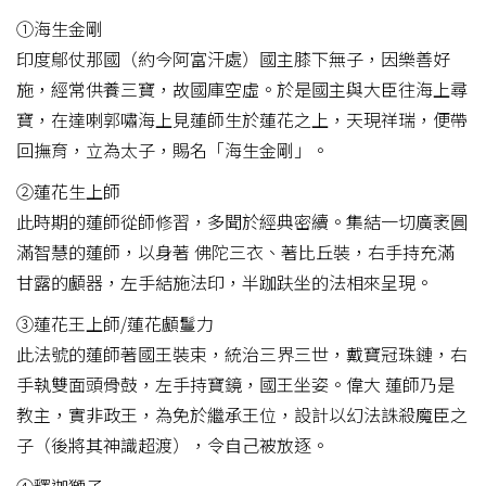
①海生金剛
印度鄔仗那國（約今阿富汗處）國主膝下無子，因樂善好
施，經常供養三寶，故國庫空虛。於是國主與大臣往海上尋
寶，在達喇郭嘯海上見蓮師生於蓮花之上，天現祥瑞，便帶
回撫育，立為太子，賜名「海生金剛」。
②蓮花生上師
此時期的蓮師從師修習，多聞於經典密續。集結一切廣袤圓
滿智慧的蓮師，以身著 佛陀三衣、著比丘裝，右手持充滿
甘露的顱器，左手結施法印，半跏趺坐的法相來呈現。
③蓮花王上師/蓮花顱鬘力
此法號的蓮師著國王裝束，統治三界三世，戴寶冠珠鏈，右
手執雙面頭骨鼓，左手持寶鏡，國王坐姿。偉大 蓮師乃是
教主，實非政王，為免於繼承王位，設計以幻法誅殺魔臣之
子（後將其神識超渡），令自己被放逐。
④釋迦獅子