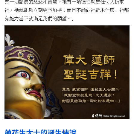
有一切諸佛的慈悲和智慧。祂有一項德性就是任何人祈求
祂，祂就能夠立刻給予加持；而且不論向祂祈求什麼，祂都
有能力當下就滿足我們的願望。」
蓮花生大士的誕生傳說