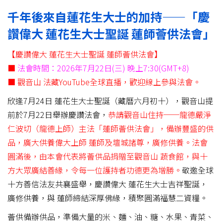
千年後來自蓮花生大士的加持——「慶
讚偉大 蓮花生大士聖誕 蓮師薈供法會」
【慶讚偉大 蓮花生大士聖誕 蓮師薈供法會】
■
法會時間：2026年7月22日(三) 晚上7:30(GMT+8)
■ 觀音山 法藏YouTube全球直播，歡迎線上參與法會。
欣逢7月24日 蓮花生大士聖誕（藏曆六月初十），觀音山提
前於7月22日舉辦慶讚法會，
恭請觀音山住持──龍德嚴淨
仁波切（龍德上師）主法「蓮師薈供法會」，備辦豐盛的供
品，廣大供養偉大上師 蓮師及壇城諸尊，廣修供養。法會
圓滿後，由本會代表將薈供品捐贈至觀音山 蔬食館，與十
方大眾廣結善緣，令每一位護持者功德更為增勝。
敬邀全球
十方善信法友共襄盛舉，慶讚偉大 蓮花生大士吉祥聖誕，
廣修供養，與 蓮師締結深厚佛緣，積聚圓滿福慧二資糧。
薈供備辦供品，準備大量的米、麵、油、糖、水果、青菜、