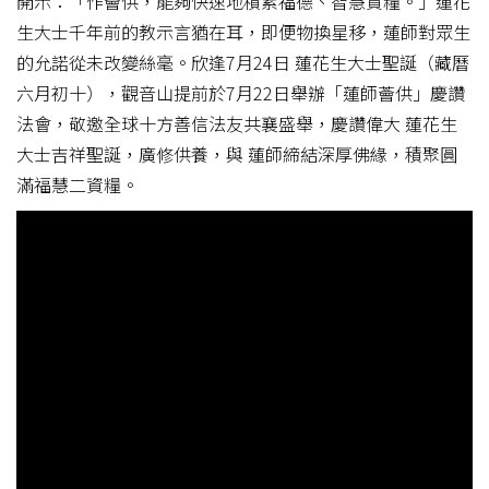
開示：「作薈供，能夠快速地積累福德、智慧資糧。」蓮花
生大士千年前的教示言猶在耳，即便物換星移，蓮師對眾生
的允諾從未改變絲毫。欣逢7月24日 蓮花生大士聖誕（藏曆
六月初十），觀音山提前於7月22日舉辦「蓮師薈供」慶讚
法會，敬邀全球十方善信法友共襄盛舉，慶讚偉大 蓮花生
大士吉祥聖誕，廣修供養，與 蓮師締結深厚佛緣，積聚圓
滿福慧二資糧。