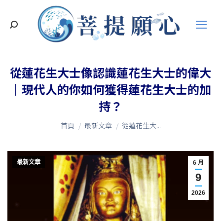
搜
索
從蓮花生大士像認識蓮花生大士的偉大
｜現代人的你如何獲得蓮花生大士的加
持？
您在這裡：
首頁
最新文章
從蓮花生大...
最新文章
6 月
9
2026