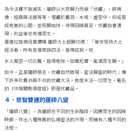
為令法寶不致滅失，蓮師以大悲願力而做「伏藏」，將佛
像、經典與法器等等，埋藏於巖洞、水域、虛空中，抑或是
成就者的心間，並祝願加持，待得因緣具足，伏藏自會湧
現，利益後世有情眾生。
曼達拉娃佛母曾讚嘆 蓮師大士超勝功德：「後世受持大士
經法者，所有息增懷誅四法，皆得成就。地
水火風空一切災難，皆得免除。如摩尼寶，能滿眾生願。」
如今，正是蓮師預言，伏藏自然啟現、密法興盛的時代；傳
下許多珍貴共與不共的伏藏大法，救度末法一切眾生。著名
的《中陰聞教得度經》即是伏藏品。
４．悲智雙運的蓮師八變
「蓮師八變」，為蓮師在不同的生命階段，因應眾生的因緣
時節，作出八種殊異的弘揚密法的示現，而擁有八種不同的
法號。