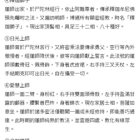
蓮師出家，於尸陀林經行，依止阿難尊者，傳承釋迦牟尼佛
預先囑咐之法，又遍訪明師，博通所有顯密經教，時名「釋
迦獅子」。現出家頂髻相，具足三十二相、八十種好。
⑤日光上師
蓮師曾於尸陀林苦行，又將密乘法要傳承勇父、空行等內外
傲慢者，經蓮師降伏後，彼等向蓮師獻上誓言。此法號的蓮
師頭戴骨冠、佩骨飾，下身著虎皮裙，右手持三叉天杖，左
手結期克印可出日光，自在攝受一切。
⑥愛慧上師
蓮師一面二臂、身粉紅，右手持雙面頭骨鼓，左手持盈滿甘
露的顱器，腰繫普巴杵，身著錦衣，現在家居士相，菩薩如
意坐。蓮師於諸多密法僅聽聞一遍或未經修持，即能善巧通
達。此時期的蓮師純熟於教法，並雲遊四處，教化有緣眾
生。