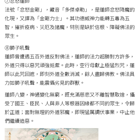
⑦忿怒蓮師
法號「忿怒金剛」，藏音「多傑卓勒」，是蓮師忿怒降魔的
化現，又譯為「金剛力士」。其功德威神力能轉五毒為五
智，摧折疫病、災厄及諸魔，特別是缺於信根、障礙佛法的
眾生。
⑧獅子吼聲
蓮師曾遭遇五百外道反對佛法，蓮師的法力超勝對方許多，
外道只得以惡咒頑強抵禦。此時，空行母獻上極猛烈咒，蓮
師以此咒回遮，即刻外道全數消滅，餘人盡歸佛教。佛法具
力如獅子吼聲，能震懾劣見的群獸。
蓮師八變，神通變化無窮，既充滿慈悲又不離智慧取捨，攝
受了國王、臣民、人與非人等根器因緣都不同的眾生，令歸
於正道；面對無理的外道邪魔，即現猛厲調伏事業，中止他
們繼續造惡。