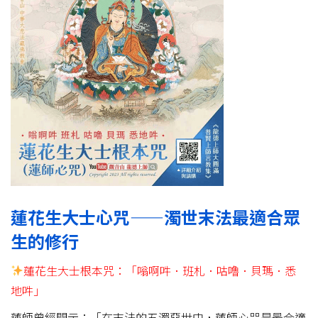
蓮花生大士心咒——濁世末法最適合眾
生的修行
蓮花生大士根本咒：「嗡啊吽．班札．咕嚕．貝瑪．悉
地吽」
蓮師曾經開示：「在末法的五濁惡世中，蓮師心咒是最合適