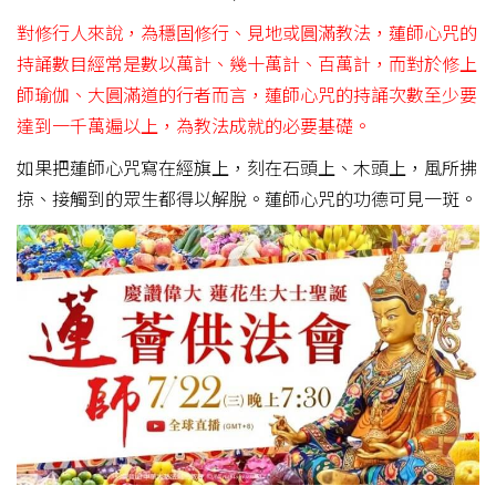
對修行人來說，為穩固修行、見地或圓滿教法，蓮師心咒的
持誦數目經常是數以萬計、幾十萬計、百萬計，而對於修上
師瑜伽、大圓滿道的行者而言，蓮師心咒的持誦次數至少要
達到一千萬遍以上，為教法成就的必要基礎。
如果把蓮師心咒寫在經旗上，刻在石頭上、木頭上，風所拂
掠、接觸到的眾生都得以解脫。蓮師心咒的功德可見一斑。