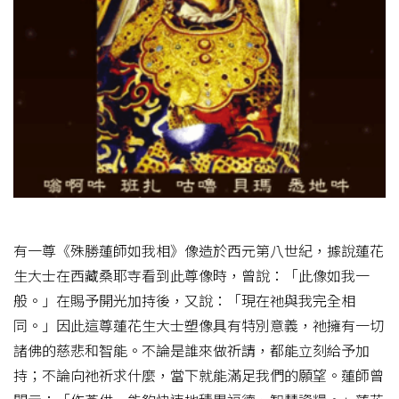
有一尊《殊勝蓮師如我相》像造於西元第八世紀，據說蓮花
生大士在西藏桑耶寺看到此尊像時，曾說：「此像如我一
般。」在賜予開光加持後，又說：「現在祂與我完全相
同。」因此這尊蓮花生大士塑像具有特別意義，祂擁有一切
諸佛的慈悲和智能。不論是誰來做祈請，都能立刻給予加
持；不論向祂祈求什麼，當下就能滿足我們的願望。蓮師曾