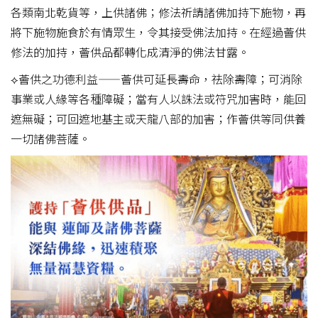
各類南北乾貨等，上供諸佛；修法祈請諸佛加持下施物，再
將下施物施食於有情眾生，令其接受佛法加持。在經過薈供
修法的加持，薈供品都轉化成清淨的佛法甘露。
⟡薈供之功德利益——薈供可延長壽命，祛除壽障；可消除
事業或人緣等各種障礙；當有人以誅法或符咒加害時，能回
遮無礙；可回遮地基主或天龍八部的加害；作薈供等同供養
一切諸佛菩薩。