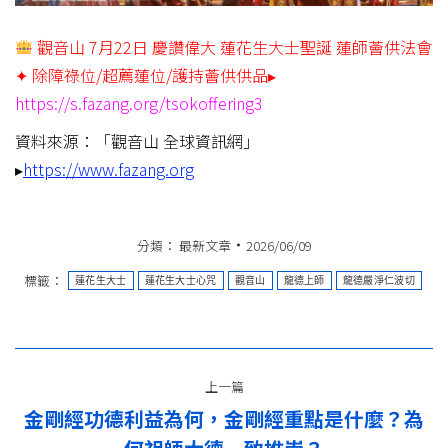
觀音山 7月22日 慶讚偉大 蓮花生大士聖誕 蓮師薈供法會
✦ 除障祿位/超薦蓮位/護持薈供供品▸
https://s.fazang.org/tsokoffering3
資料來源：「觀音山 全球資訊網」
▸
https://www.fazang.org
分類：
最新文章
2026/06/09
標籤：
蓮花生大士
蓮花生大士心咒
觀音山
龍德上師
龍德嚴淨仁波切
文
上一篇
章
金剛經功德利益為何，金剛經重點是什麼？為
上