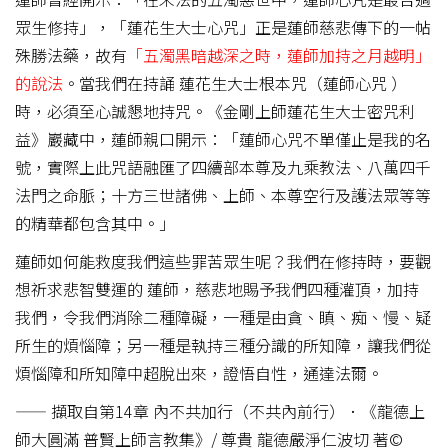
眾生修持」，「蓮花生大士心咒」正是蓮師慈悲傳下的一帖
殊勝法藥，故有
「五濁黑暗越深之時，蓮師加持之月越明」
的說法
。當我們在持誦 蓮花生大士根本咒（蓮師心咒 ）
時，必須至心誠懇地持咒。《金剛上師蓮花生大士密咒利
益》巖藏中，蓮師親口開示：「蓮師心咒不單僅止是我的名
號，實際上此咒語融匯了四續部本尊及九乘教法、八萬四千
法門之命脈；十方三世諸佛、上師、本尊空行及護法眾等等
的精華都包含其中。」
蓮師如何能救度我們這些罪苦眾生呢？我們在修持時，要觀
想祈求悲智雙運的 蓮師，慈悲地賜予我們四種灌頂，加持
我們，令我們消除二種障礙，一種是由貪、瞋、痴、慢、疑
所生的煩惱障；另一種是執持三種分識的所知障，讓我們從
煩惱障和所知障中超脫出來，證悟自性，通達法爾。
—— 擷取自第14章 內不共加行（不共內前行）．《龍德上
師大圓滿 普賢上師言教集》/ 尊貴 龍德嚴淨仁波切 著©