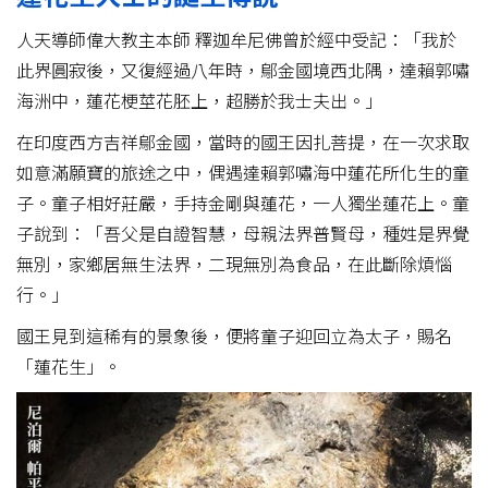
人天導師偉大教主本師 釋迦牟尼佛曾於經中受記：「我於
此界圓寂後，又復經過八年時，鄔金國境西北隅，達賴郭嘯
海洲中，蓮花梗莖花胚上，超勝於我士夫出。」󠀠
在印度西方吉祥鄔金國，當時的國王因扎菩提，在一次求取
如意滿願寶的旅途之中，偶遇達賴郭嘯海中蓮花所化生的童
子。童子相好莊嚴，手持金剛與蓮花，一人獨坐蓮花上。童
子說到：「吾父是自證智慧，母親法界普賢母，種姓是界覺
無別，家鄉居無生法界，二現無別為食品，在此斷除煩惱
行。」
國王見到這稀有的景象後，便將童子迎回立為太子，賜名
「蓮花生」。