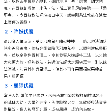
法，以過去生誓願的緣起，蓮師示現半喜半怒像，調伏諸
魔，在西藏創辦第一座佛、法、僧三寶具足的寺院——「桑
耶寺」，令西藏教法輝煌如日中天，讓金剛乘法教能在這世
上廣傳的善緣。
２．降妖伏魔
從印度入藏弘法，受到邪魔鬼神障礙連連，一路以密法調伏
諸多兇惡鬼魔，修持金剛舞降伏邪魔鬼神，以順利建成桑耶
寺，並以金剛杵置其頂上，令其發誓永遠護持正法；以久遠
大悲願力故，嫻熟誅法，若遇無法調伏之頑劣眾生，則以誅
法消滅，勾召其神識至淨土，使其不再作惡而招感惡趣苦
果。蓮師便
３．蓮師伏藏
當時大智 蓮師早已預見，未來西藏雪域將遭逢朗達瑪惡王
的滅佛大劫，大量的寺宇、佛像將遭火焚，無數經典法寶受
到摧毀，僧人被發配充軍，或被屠殺，或淪落為奴。