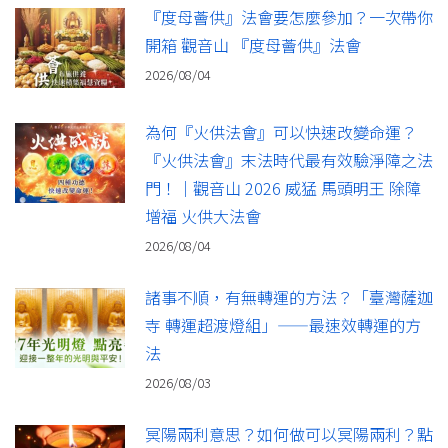
『度母薈供』法會要怎麼參加？一次帶你
開箱 觀音山 『度母薈供』法會
2026/08/04
為何『火供法會』可以快速改變命運？
『火供法會』末法時代最有效驗淨障之法
門！｜觀音山 2026 威猛 馬頭明王 除障
增福 火供大法會
2026/08/04
諸事不順，有無轉運的方法？「臺灣薩迦
寺 轉運超渡燈組」——最速效轉運的方
法
2026/08/03
冥陽兩利意思？如何做可以冥陽兩利？點