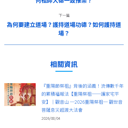
导
何祖師大德一致推崇？
一
篇：
航
下一篇
為何要建立道場？護持道場功德？如何護持道
下
場？
一
篇：
相關資訊
『重陽節祭祖』背後的涵義！流傳數千年
的累積福報法【重陽祭祖──護家宅平
安】｜觀音山 ─2026重陽祭祖─ 觀世音
菩薩息災超渡大法會
2026/08/04