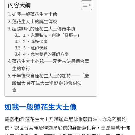
內容大綱
如我一般蓮花生大士像
蓮花生大士的誕生傳說
超勝非凡的蓮花生大士傳奇事蹟
１．入藏弘法，創建「桑耶寺」
２．降妖伏魔
３．蓮師伏藏
４．悲智雙運的蓮師八變
蓮花生大士心咒——濁世末法最適合眾
生的修行
千年後來自蓮花生大士的加持——「慶
讚偉大 蓮花生大士聖誕 蓮師薈供法
會」
如我一般蓮花生大士像
藏密祖師 蓮花生大士乃釋迦牟尼佛乘願再來，亦為阿彌陀
佛、觀世音菩薩及釋迦牟尼佛的身語意化身，更是賢劫千佛