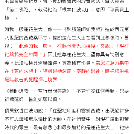
的事業總集化身，傳下數劫難值遇的珍貴密法，藏人尊為
「第二佛陀」，敬稱祂為「根本仁波切」，意即「珍貴寶上
師」。
如我一般蓮花生大士像——《殊勝蓮師如我相》造於西元第
八世紀的西藏桑耶寺，據說蓮花生大士在看到此尊像時，曾
說：
「此像如我一般。」在賜予開光加持後，又說：「現在
祂與我完全相同。」
因此這尊蓮花生大士塑像具有特別意
義。
此法相極具殊勝難得，實為稀有珍貴。
當您注意力集中
在此尊的法相上，特別是祂深邃、寧靜的眼神，將把您帶進
毫無執著的覺醒禪定境界。
《蓮師遺教──空行母問答錄》：不管你發任何善願，只要
祈禱蓮師，皆能如願以償。
頂果欽哲仁波切說：「在聖地印度和雪鄉西藏，出現過許多
不可思議和無以倫比的大師。在祂們當中，對現在這個艱苦
時代的眾生，最有慈悲心和最多加持的是蓮花生大士，祂擁