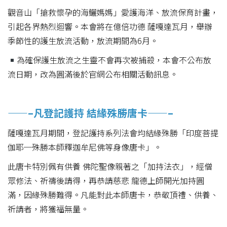
觀音山「搶救懷孕的海鱺媽媽」愛護海洋、放流保育計畫，
引起各界熱烈迴響。本會將在億倍功德 薩嘎達瓦月，舉辦
季節性的護生放流活動，放流期間為6月。
為確保護生放流之生靈不會再次被捕殺，本會不公布放
流日期，改為圓滿後於官網公布相關活動訊息。
——–凡登記護持 結緣殊勝唐卡——–
薩嘎達瓦月期間，登記護持系列法會均結緣殊勝「印度菩提
伽耶─殊勝本師釋迦牟尼佛等身像唐卡」。
此唐卡特別佩有供養 佛陀聖像親著之「加持法衣」，經僧
眾修法、祈禱後請得，再恭請慈悲 龍德上師開光加持圓
滿，因緣殊勝難得。凡能對此本師唐卡，恭敬頂禮、供養、
祈請者，將獲福無量。