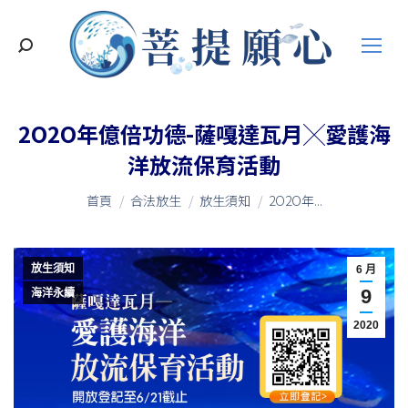
搜
索
2O2O年億倍功德-薩嘎達瓦月╳愛護海
洋放流保育活動
您在這裡：
首頁
合法放生
放生須知
2O2O年...
放生須知
6 月
9
海洋永續
2020