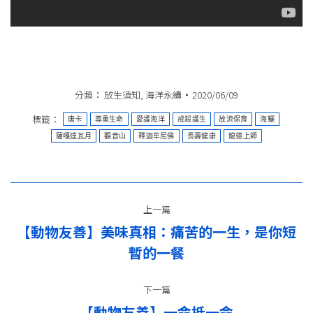
分類：
放生須知
,
海洋永續
2020/06/09
標籤：
唐卡
尊重生命
愛護海洋
戒殺護生
放流保育
海鱺
薩嘎達瓦月
觀音山
釋迦牟尼佛
長壽健康
龍德上師
文
上一篇
章
【動物友善】美味真相：痛苦的一生，是你短
上
导
暫的一餐
一
篇：
航
下一篇
【動物友善】一命抵一命
下