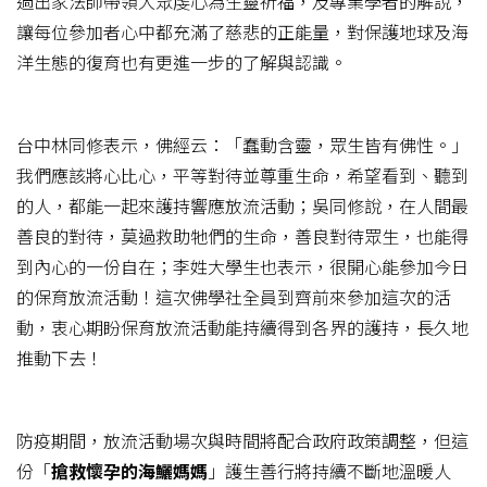
過出家法師帶領大眾虔心為生靈祈福，及專業學者的解說，
讓每位參加者心中都充滿了慈悲的正能量，對保護地球及海
洋生態的復育也有更進一步的了解與認識。
台中林同修表示，佛經云：「蠢動含靈，眾生皆有佛性。」
我們應該將心比心，平等對待並尊重生命，希望看到、聽到
的人，都能一起來護持響應放流活動；吳同修說，在人間最
善良的對待，莫過救助牠們的生命，善良對待眾生，也能得
到內心的一份自在；李姓大學生也表示，很開心能參加今日
的保育放流活動！這次佛學社全員到齊前來參加這次的活
動，衷心期盼保育放流活動能持續得到各界的護持，長久地
推動下去！
防疫期間，放流活動場次與時間將配合政府政策調整，但這
份「
搶救懷孕的海鱺媽媽
」護生善行將持續不斷地溫暖人