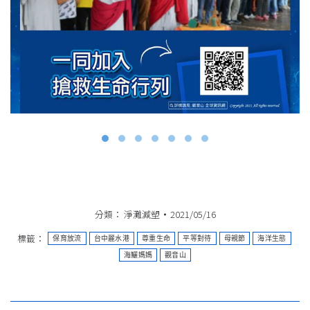
分類：
淨灘減塑
2021/05/16
標籤：
保育放流
台中麗水港
尊重生命
平等對待
母親節
海洋生態
海鱺媽媽
觀音山