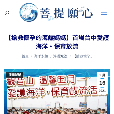
搜
索
【搶救懷孕的海鱺媽媽】首場台中愛護
海洋‧保育放流
您在這裡：
首頁
海洋永續
淨灘減塑
【搶救懷孕...
淨灘減塑
5 月
16
2021