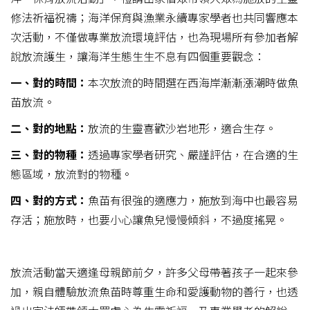
修法祈福祝禱；海洋保育與漁業永續專家學者也共同響應本
次活動，不僅做專業放流環境評估，也為現場所有參加者解
說放流護生，讓海洋生態生生不息有四個重要觀念：
一、對的時間：
本次放流的時間選在西海岸漸漸漲潮時做魚
苗放流。
二、對的地點：
放流的生靈喜歡沙岩地形，適合生存。
三、對的物種：
透過專家學者研究、嚴謹評估，在合適的生
態區域，放流對的物種。
四、對的方式：
魚苗有很強的適應力，施放到海中也最容易
存活；施放時，也要小心讓魚兒慢慢傾斜，不過度搖晃。
放流活動當天適逢母親節前夕，許多父母帶著孩子一起來參
加，親自體驗放流魚苗時尊重生命和愛護動物的善行，也透