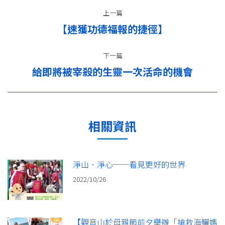
文
上一篇
章
【速獲功德福報的捷徑】
上
导
一
篇：
下一篇
航
給即將被宰殺的生靈一次活命的機會
下
一
篇：
相關資訊
淨山．淨心──看見更好的世界
2022/10/26
【觀音山於母親節前夕舉辦「搶救海鱺媽