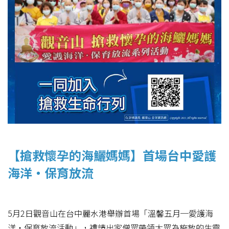
【搶救懷孕的海鱺媽媽】首場台中愛護
海洋‧保育放流
5月2日觀音山在台中麗水港舉辦首場「溫馨五月─愛護海
洋‧保育放流活動」，禮請出家僧眾帶領大眾為施放的生靈