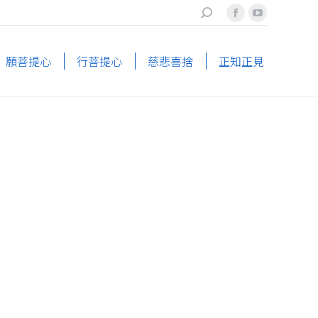
搜
Facebook
YouTube
索
page
page
opens
opens
願菩提心
行菩提心
慈悲喜捨
正知正見
in
in
new
new
window
window