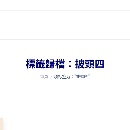
標籤歸檔：
披頭四
您在這裡：
首頁
项标签为："披頭四"