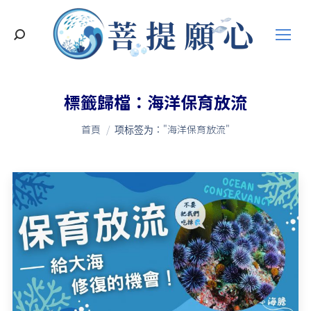
搜
索
標籤歸檔：
海洋保育放流
您在這裡：
首頁
项标签为："海洋保育放流"