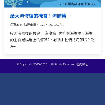
給大海修復的機會！海膽篇
保育放流
,
海洋永續
GYS
2022/02/21
給大海修復的機會！ 海膽篇​ 你吃過海膽嗎？海膽
的主食是礁岩上的海藻?，必須由牠們將海藻啃食乾
淨…
©Copyright 2025-2026｜All Rights Reserved 菩提願心