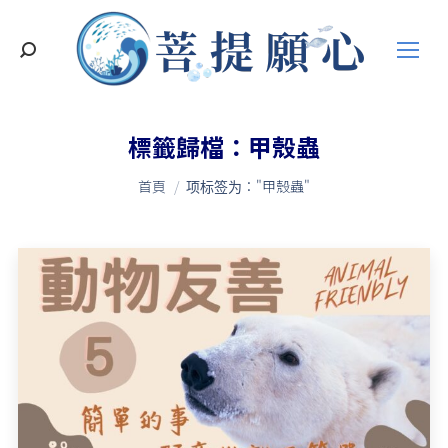
搜
索
標籤歸檔：
甲殼蟲
您在這裡：
首頁
项标签为："甲殼蟲"