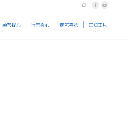
搜
Facebook
YouTube
索
page
page
opens
opens
願菩提心
行菩提心
慈悲喜捨
正知正見
in
in
new
new
window
window