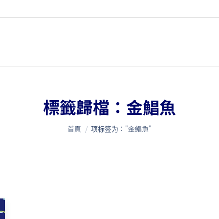
標籤歸檔：
金鯧魚
您在這裡：
首頁
项标签为："金鯧魚"