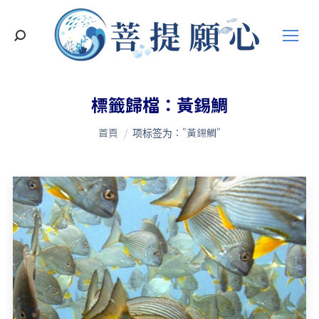
搜
索
標籤歸檔：
黃錫鯛
您在這裡：
首頁
项标签为："黃錫鯛"