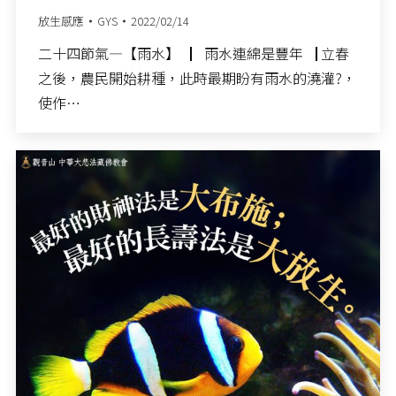
放生感應
GYS
2022/02/14
二十四節氣—【雨水】 ▏雨水連綿是豐年▕ 立春
之後，農民開始耕種，此時最期盼有雨水的澆灌?，
使作…