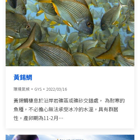
黃錫鯛
環境氣候
GYS
2022/03/16
黃錫鯛棲息於沿岸岩礁區或礁砂交錯處， 為耐寒的
魚種，不必擔心無法承受冰冷的水溫，具有群居
性，產卵期為11-2月…