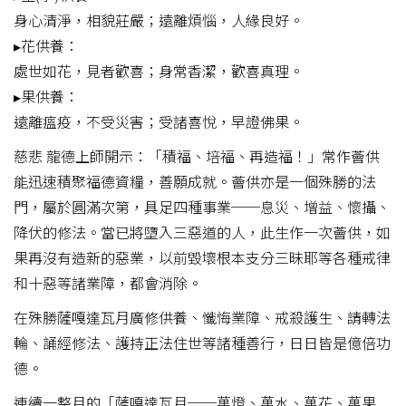
身心清淨，相貌莊嚴；遠離煩惱，人緣良好。
▸花供養：
處世如花，見者歡喜；身常香潔，歡喜真理。
▸果供養：
遠離瘟疫，不受災害；受諸喜悅，早證佛果。
慈悲 龍德上師開示：「積福、培福、再造福！」常作薈供
能迅速積聚福德資糧，善願成就。薈供亦是一個殊勝的法
門，屬於圓滿次第，具足四種事業──息災、增益、懷攝、
降伏的修法。當已將墮入三惡道的人，此生作一次薈供，如
果再沒有造新的惡業，以前毀壞根本支分三昧耶等各種戒律
和十惡等諸業障，都會消除。
在殊勝薩嘎達瓦月廣修供養、懺悔業障、戒殺護生、請轉法
輪、誦經修法、護持正法住世等諸種善行，日日皆是億倍功
德。
連續一整月的「薩嘎達瓦月──萬燈、萬水、萬花、萬果