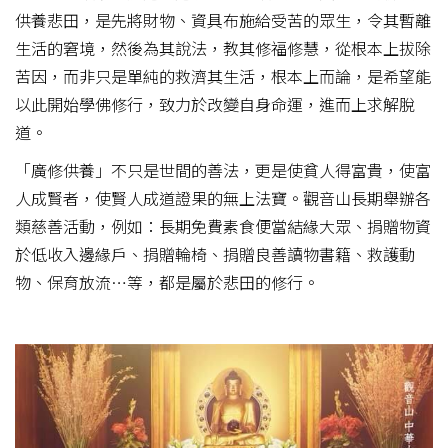
供養悲田，是先將財物、資具布施給受苦的眾生，令其暫離
生活的窘境，然後為其說法，教其修福修慧，從根本上拔除
苦因，而非只是單純的救濟其生活，根本上而論，是希望能
以此開始學佛修行，致力於改變自身命運，進而上求解脫
道。
「廣修供養」不只是世間的善法，更是使貧人得富貴，使富
人成賢者，使賢人成道證果的無上法寶。觀音山長期舉辦各
類慈善活動，例如：長期免費素食便當結緣大眾、捐贈物資
於低收入邊緣戶、捐贈輪椅、捐贈良善讀物書籍、救護動
物、保育放流…等，都是屬於悲田的修行。