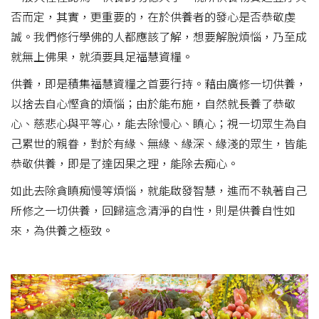
否而定，其實，更重要的，在於供養者的發心是否恭敬虔
誠。我們修行學佛的人都應該了解，想要解脫煩惱，乃至成
就無上佛果，就須要具足福慧資糧。
供養，即是積集福慧資糧之首要行持。藉由廣修一切供養，
以捨去自心慳貪的煩惱；由於能布施，自然就長養了恭敬
心、慈悲心與平等心，能去除慢心、瞋心；視一切眾生為自
己累世的親眷，對於有緣、無緣、緣深、緣淺的眾生，皆能
恭敬供養，即是了達因果之理，能除去痴心。
如此去除貪瞋痴慢等煩惱，就能啟發智慧，進而不執著自己
所修之一切供養，回歸這念清淨的自性，則是供養自性如
來，為供養之極致。