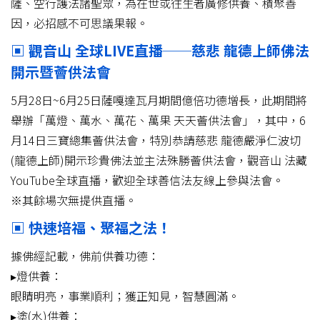
薩、空行護法諸聖眾，為在世或往生者廣修供養、積聚善
因，必招感不可思議果報。
▣ 觀音山 全球LIVE直播──慈悲 龍德上師佛法
開示暨薈供法會
5月28日~6月25日薩嘎達瓦月期間億倍功德增長，此期間將
舉辦「萬燈、萬水、萬花、萬果 天天薈供法會」，其中，6
月14日三寶總集薈供法會，特別恭請慈悲 龍德嚴淨仁波切
(龍德上師)開示珍貴佛法並主法殊勝薈供法會，觀音山 法藏
YouTube全球直播，歡迎全球善信法友線上參與法會。
※其餘場次無提供直播。
▣ 快速培福、聚福之法！
據佛經記載，佛前供養功德：
▸燈供養：
眼睛明亮，事業順利；獲正知見，智慧圓滿。
▸塗(水)供養：