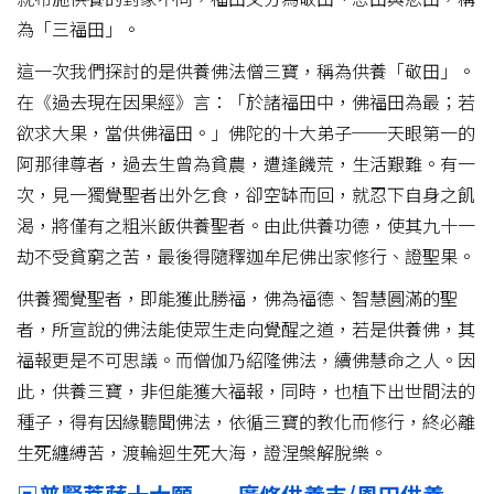
為「三福田」。
這一次我們探討的是供養佛法僧三寶，稱為供養「敬田」。
在《過去現在因果經》言：「於諸福田中，佛福田為最；若
欲求大果，當供佛福田。」佛陀的十大弟子──天眼第一的
阿那律尊者，過去生曾為貧農，遭逢饑荒，生活艱難。有一
次，見一獨覺聖者出外乞食，卻空缽而回，就忍下自身之飢
渴，將僅有之粗米飯供養聖者。由此供養功德，使其九十一
劫不受貧窮之苦，最後得隨釋迦牟尼佛出家修行、證聖果。
供養獨覺聖者，即能獲此勝福，佛為福德、智慧圓滿的聖
者，所宣說的佛法能使眾生走向覺醒之道，若是供養佛，其
福報更是不可思議。而僧伽乃紹隆佛法，續佛慧命之人。因
此，供養三寶，非但能獲大福報，同時，也植下出世間法的
種子，得有因緣聽聞佛法，依循三寶的教化而修行，終必離
生死纏縛苦，渡輪迴生死大海，證涅槃解脫樂。