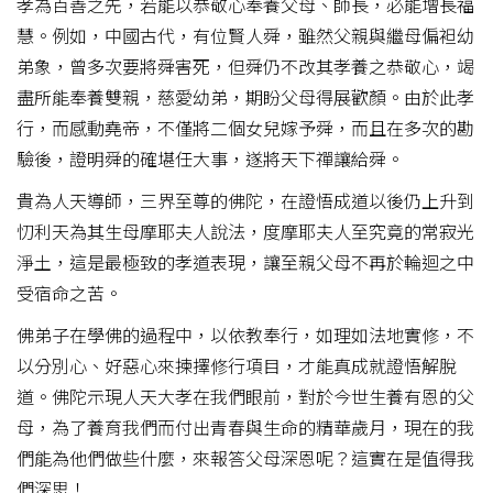
孝為百善之先，若能以恭敬心奉養父母、師長，必能增長福
慧。例如，中國古代，有位賢人舜，雖然父親與繼母偏袒幼
弟象，曾多次要將舜害死，但舜仍不改其孝養之恭敬心，竭
盡所能奉養雙親，慈愛幼弟，期盼父母得展歡顏。由於此孝
行，而感動堯帝，不僅將二個女兒嫁予舜，而且在多次的勘
驗後，證明舜的確堪任大事，遂將天下禪讓給舜。
貴為人天導師，三界至尊的佛陀，在證悟成道以後仍上升到
忉利天為其生母摩耶夫人說法，度摩耶夫人至究竟的常寂光
淨土，這是最極致的孝道表現，讓至親父母不再於輪迴之中
受宿命之苦。
佛弟子在學佛的過程中，以依教奉行，如理如法地實修，不
以分別心、好惡心來揀擇修行項目，才能真成就證悟解脫
道。佛陀示現人天大孝在我們眼前，對於今世生養有恩的父
母，為了養育我們而付出青春與生命的精華歲月，現在的我
們能為他們做些什麼，來報答父母深恩呢？這實在是值得我
們深思！