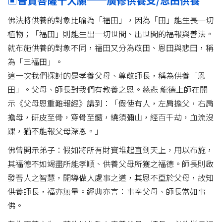
▣普賢菩薩十大願──廣修供養支/恩田供養
佛法將供養的對象比喻為「福田」，因為「田」能生長一切
植物；「福田」則能生出一切世間、出世間的福報與善法。
就布施供養的對象不同，福田又分為敬田、恩田與悲田，稱
為「三福田」。
這一次我們探討的是孝養父母、尊敬師長，稱為供養「恩
田」。父母、師長對我們有教養之恩。慈悲 龍德上師在開
示《父母恩重難報經》講到：「假使有人，左肩擔父，右肩
擔母，研皮至骨，穿骨至髓，繞須彌山，經百千劫，血流沒
踝，猶不能報父母深恩。」
佛曾開示弟子：假如將所有財寶堆起直到天上，用以布施，
其福德不如竭盡所能孝順、供養父母所獲之福德。師長則啟
發吾人之智慧，開導做人處事之道，其恩不亞於父母，故知
供養師長，福亦無量。經典亦言：事奉父母、師長當如事
佛。