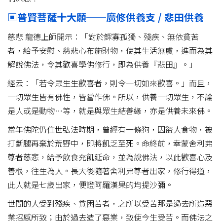
▣普賢菩薩十大願──廣修供養支 / 悲田供養
慈悲 龍德上師開示：「對於鰥寡孤獨、殘疾、無依貧苦
者，給予安慰、慈悲心布施財物，使其生活無虞，進而為其
解說佛法，令其歡喜學佛修行，即為供養『悲田』。」
經云：「若令眾生生歡喜者，則令一切如來歡喜。」而且，
一切眾生皆有佛性，皆當作佛。所以，供養一切眾生，不論
是人或是動物…等，就是與眾生結善緣，亦是供養未來佛。
當年佛陀仍住世弘法時期，曾經有一條狗，因盜人食物，被
打斷腿再棄於荒野中，即將飢乏至死。命終前，幸蒙舍利弗
尊者慈悲，給予飲食充飢延命，並為說佛法，以此歡喜心及
善根，往生為人。長大後隨著舍利弗尊者出家，修行得道，
此人就是七歲出家，便證阿羅漢果的均提沙彌。
世間的人受到殘疾、貧困苦者，之所以受苦那是過去所造惡
業招感所致；由於過去造了惡業，致使今生受苦。而佛法之