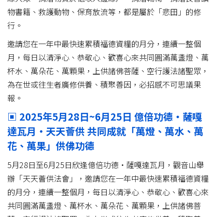
物書籍、救護動物、保育放流等，都是屬於「悲田」的修
行。
邀請您在一年中最快速累積福德資糧的月分，連續一整個
月，每日以清淨心、恭敬心、歡喜心來共同圓滿萬盞燈、萬
杯水、萬朵花、萬顆果，上供諸佛菩薩、空行護法諸聖眾，
為在世或往生者廣修供養、積聚善因，必招感不可思議果
報。
▣ 2025年5月28日~6月25日 億倍功德‧薩嘎
達瓦月‧天天薈供 共同成就「萬燈、萬水、萬
花、萬果」供佛功德
5月28日至6月25日欣逢億倍功德‧薩嘎達瓦月，觀音山舉
辦「天天薈供法會」，邀請您在一年中最快速累積福德資糧
的月分，連續一整個月，每日以清淨心、恭敬心、歡喜心來
共同圓滿萬盞燈、萬杯水、萬朵花、萬顆果，上供諸佛菩