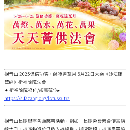
觀音山 2025億倍功德‧薩嘎達瓦月 6月22日大乘《妙法蓮
華經》祈福除障法會
✦ 祈福除障祿位/超薦蓮位▸
https://s.fazang.org/lotussutra
觀音山長期舉辦各類慈善活動，例如：長期免費素食便當結
緣大眾、捐贈物資於低收入邊緣戶、捐贈輪椅、捐贈良善讀