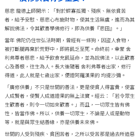
慈悲 龍德上師開示：「對於鰥寡孤獨、殘疾、無依貧苦
者，給予安慰、慈悲心布施財物，使其生活無虞，進而為其
解說佛法，令其歡喜學佛修行，即為供養『悲田』。」
當年 佛陀仍住世弘法時期，曾經有一條狗，因盜人食物，
被打斷腿再棄於荒野中，即將飢乏至死。命終前，幸蒙 舍
利弗尊者慈悲，給予飲食充飢延命，並為說佛法，以此歡喜
心及善根，往生為人。長大後隨著 舍利弗尊者出家，修行
得道，此人就是七歲出家，便證阿羅漢果的 均提沙彌。
「廣修供養」不只是世間的善法，更是使貧人得富貴，使富
人成賢者，使賢人成道證果的無上法寶。經云：「若令眾生
生歡喜者，則令一切如來歡喜。」而且，一切眾生皆有佛
性，皆當作佛。所以，供養一切眾生，不論是人或是動物
等，就是與眾生結善緣，亦是供養未來佛。
世間的人受到殘疾、貧困苦者，之所以受苦那是過去所造惡