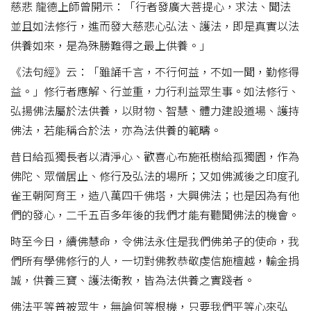
慈悲 龍德上師曾開示：「行者發廣大菩提心，求法、聞法
並且如法修行，進而發大慈悲心弘法、護法，即是真實以法
供養如來，是為殊勝難得之最上供養。」
《法句經》云：「雖誦千言，不行何益，不如一聞，勤修得
益。」修行者應解、行並重，力行利益眾生事。如法修行、
弘揚佛法屬於法供養，以財物、智慧、體力建設道場、護持
佛法，若能稱合於法，亦為法供養的範疇。
昔日給孤獨長者以清淨心、歡喜心布施祇樹給孤獨園，作為
佛陀、眾僧居止、修行及弘法的場所；又如佛滅後之印度孔
雀王朝阿育王，造八萬四千佛塔，大興佛法；也是因為有他
們的發心，二千五百多年後的我們才能有聽聞佛法的機會。
時至今日，續佛慧命，令佛法永住是我們佛弟子的使命，我
們所有學佛修行的人，一切對佛教恭敬虔信施檀越，輸金捐
誠，供養三寶、護法衛教，皆為法供養之實踐者。
佛法平等普被眾生，無論何等根機，只要我們平等心來弘