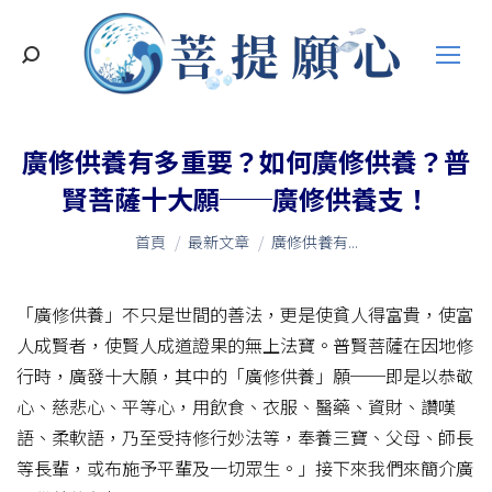
搜
索
廣修供養有多重要？如何廣修供養？普
賢菩薩十大願──廣修供養支！
您在這裡：
首頁
最新文章
廣修供養有...
「廣修供養」不只是世間的善法，更是使貧人得富貴，使富
人成賢者，使賢人成道證果的無上法寶。普賢菩薩在因地修
行時，廣發十大願，其中的「廣修供養」願──即是以恭敬
心、慈悲心、平等心，用飲食、衣服、醫藥、資財、讚嘆
語、柔軟語，乃至受持修行妙法等，奉養三寶、父母、師長
等長輩，或布施予平輩及一切眾生。」接下來我們來簡介廣