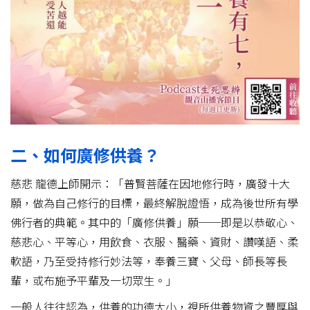
二、如何廣修供養？
慈悲 龍德上師開示：「普賢菩薩在因地修行時，廣發十大
願，做為自己修行的目標，最終解脫證悟，成為後世所有學
佛行者的典範。其中的「廣修供養」願──即是以恭敬心、
慈悲心、平等心，用飲食、衣服、醫藥、資財、讚嘆語、柔
軟語，乃至受持修行妙法等，奉養三寶、父母、師長等長
輩，或布施予平輩及一切眾生。」
一般人往往認為，供養的功德大小，視所供養物資之豐厚與