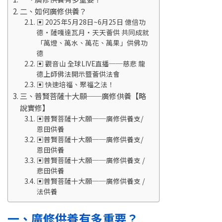
二、如何廣修供養？
▣ 2025年5月28日~6月25日 億倍功
德‧薩嘎達瓦月‧天天薈供 共同成就
「萬燈、萬水、萬花、萬果」供佛功
德
▣ 觀音山 全球LIVE直播──慈悲 龍
德上師佛法開示暨薈供法會
▣ 快速培福、聚福之法！
三、普賢菩薩十大願──廣修供養【略
說實修】
▣普賢菩薩十大願──廣修供養支/
恩田供養
▣普賢菩薩十大願──廣修供養支/
恩田供養
▣普賢菩薩十大願──廣修供養支 /
悲田供養
▣普賢菩薩十大願──廣修供養支 /
法供養
一、廣修供養有多重要？