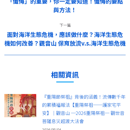
「懺悔」的重要，你一定要知道！懺悔的要點
上
导
與方法！
一
篇：
航
下一篇
面對海洋生態危機，應該做什麼？海洋生態危
下
機如何改善？觀音山 保育放流v.s.海洋生態危機
一
篇：
相關資訊
『重陽節祭祖』背後的涵義！流傳數千年
的累積福報法【重陽祭祖──護家宅平
安】｜觀音山 ─2026重陽祭祖─ 觀世音
菩薩息災超渡大法會
2026/08/04