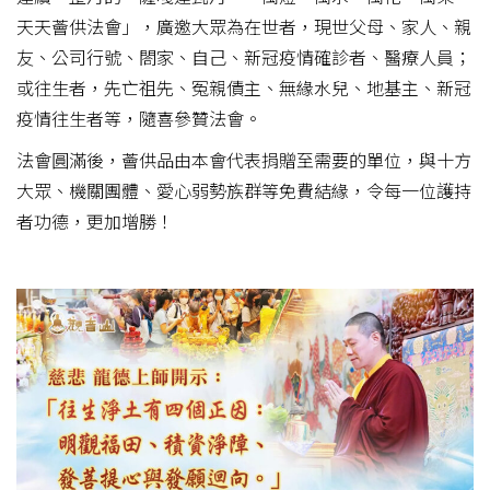
天天薈供法會」，廣邀大眾為在世者，現世父母、家人、親
友、公司行號、閤家、自己、新冠疫情確診者、醫療人員；
或往生者，先亡祖先、冤親債主、無緣水兒、地基主、新冠
疫情往生者等，隨喜參贊法會。
法會圓滿後，薈供品由本會代表捐贈至需要的單位，與十方
大眾、機關團體、愛心弱勢族群等免費結緣，令每一位護持
者功德，更加增勝！