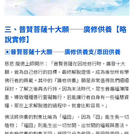
三、普賢菩薩十大願──廣修供養【略
說實修】
▣普賢菩薩十大願──廣修供養支/恩田供養
慈悲 龍德上師開示：「普賢菩薩在因地修行時，廣發十大
願，做為自己修行的目標，最終解脫證悟，成為後世所有學
佛行者的典範。其中的『廣修供養』願是非常值得我們細細
探討，了解之後再去行持。因為末法時代，眾生普遍福薄障
重，導致種種善行窒礙難行，若能讓行者自身有一些福慧資
糧，那在上求解脫道的過程中，就會比較容易。」
佛法將供養的對象比喻為「福田」，因為「田」能生長一切
植物；「福田」則能生出一切世間、出世間的福報與善法。
就布施供養的對象不同，福田又分為敬田、恩田與悲田，稱