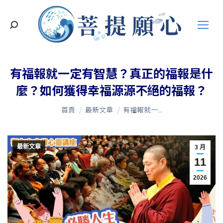
搜
索
有福報就一定有智慧？真正的福報是什
麼？如何獲得幸福源源不絕的福報？
您在這裡：
首頁
最新文章
有福報就一...
最新文章
3 月
11
2026