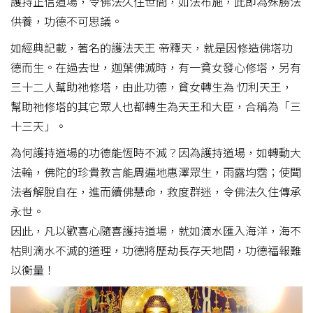
護持正信道場，令佛法久住世間，如法布施，此即為殊勝法
供養，功德不可思議。
如經典記載，著名的護法天王 帝釋天，就是因修造佛塔功
德而生。在過去世，迦葉佛滅時，有一貧女發心修塔，另有
三十二人幫助祂修塔，由此功德，貧女轉生為 忉利天王，
幫助祂修塔的其它眾人也都轉生為天王和大臣，合稱為「三
十三天」。
為何護持道場的功德能恆時不滅？因為護持道場，如轉動大
法輪，佛陀的珍貴教言能周遍地惠澤眾生，雨露均霑；使聞
法者解脫自在，進而續佛慧命，救度群迷，令佛法久住傳承
永世。
因此，凡以歡喜心隨喜護持道場，就如滴水匯入海洋，海不
枯則滴水不滅的道理，功德將歷劫長存天地間，功德福報難
以衡量！