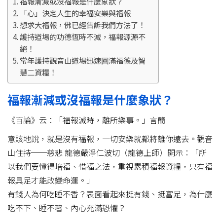
福報漸減或沒福報是什麼象狀？
「心」決定人生的幸福安樂與福報
想求大福報，佛已經告訴我們方法了！
護持道場的功德恆時不滅，福報源源不
絕！
常年護持觀音山道場迅速圓滿福德及智
慧二資糧！
福報漸減或沒福報是什麼象狀？
《百論》云：「福報滅時，離所樂事。」言簡
意賅地說，就是沒有福報，一切安樂就都將離你遠去。觀音
山住持──慈悲 龍德嚴淨仁波切（龍德上師）開示：「所
以我們要懂得培福、惜福之法，重視累積福報資糧，只有福
報具足才能改變命運。」
有錢人為何吃睡不香？表面看起來挺有錢、挺富足，為什麼
吃不下、睡不著、內心充滿恐懼？