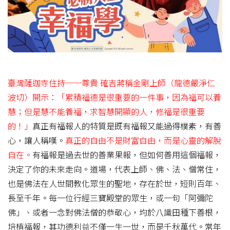
臺灣薩迦寺住持──尊貴 確吉蔣稱金剛上師（龍德嚴淨仁
波切）開示：「累積福德是很重要的一件事，因為福可以養
慧；但是慧不能養福，求智慧開顯的人，修福是很重要
的！」
真正有福報人的特質是既有福報又能過得樸素，有善
心，讓人稱嘆。
真正的自由不是財富自由，而是心靈的解脫
自在。
有福報是過去世的善業果報，但如何善用這個福報，
決定了你的未來走向。道場，代表上師、佛、法、僧常住，
也是佛法在人世間教化眾生的聖地，存在於世，短則百年、
長至千年。每一位行經三寶殿堂的眾生，或一句「阿彌陀
佛」、或者一念對佛法僧的恭敬心，均於八識田種下善根，
培植福報，其功德利益不僅一生一世，而是千秋萬代。常年