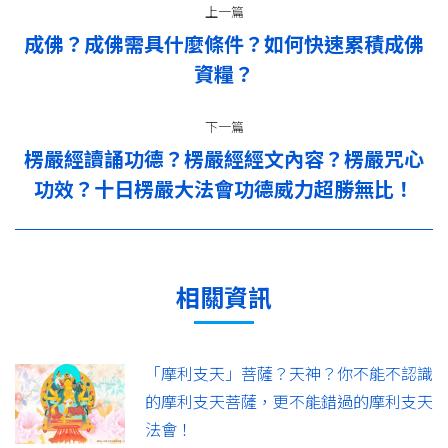
上一篇
章
成佛？成佛需具什麼條件？如何快速累積成佛
上
导
資糧？
一
篇：
航
下一篇
楞嚴經讀誦功德？楞嚴經經文內容？楞嚴咒心
下
功效？十日楞嚴大法會功德威力超勝無比！
一
篇：
相關資訊
「摩利支天」菩薩？天神？你不能不認識
的摩利支天菩薩，更不能錯過的摩利支天
法會！