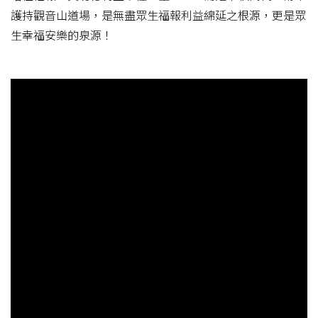
護持觀音山道場，是無盡眾生福報利益綿延之根源，更是眾
生幸福安樂的泉源！