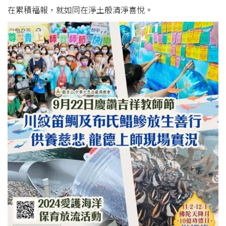
在累積福報，就如同在淨土般清淨喜悅。