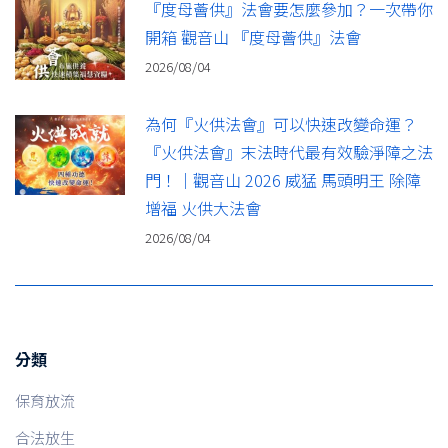
『度母薈供』法會要怎麼參加？一次帶你
開箱 觀音山 『度母薈供』法會
2026/08/04
為何『火供法會』可以快速改變命運？
『火供法會』末法時代最有效驗淨障之法
門！｜觀音山 2026 威猛 馬頭明王 除障
增福 火供大法會
2026/08/04
分類
保育放流
合法放生