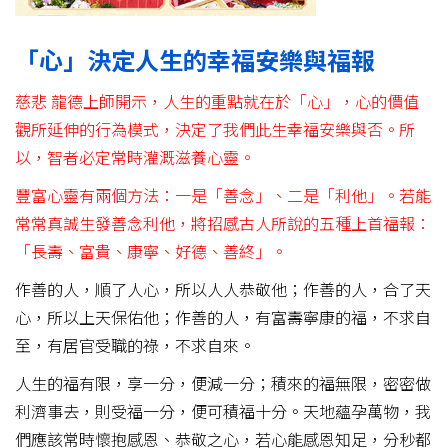
「心」決定人生的幸福安樂與福報
慈悲 龍德上師開示，人生的重點就在於「心」，心的價值
觀所延伸的行為模式，決定了我們此生幸福安樂與否。所
以，智者必定常時灌溉滋養心靈。
豐富心靈有兩個方法：一是「善念」、二是「利他」。若能
常常真誠生發善念利他，將招感古人所說的五種上首福報：
「長壽、富貴、康寧、好德、善終」。
作善的人，順了人心，所以人人恭敬他；作善的人，合了天
心，所以上天保佑他；作善的人，有富壽寧康的福，不求自
至，有居官受職的祿，不求自來。
人生的福有限，享一分，便減一分；積來的福無限，密密做
利濟事去，則受福一分，便可積福十分。天地蘊孕萬物，我
們應該常時懷抱感恩、恭敬之心，若心能感恩知足，分秒都