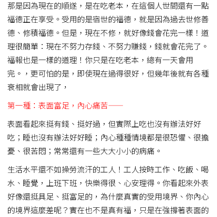
那是因為現在的順遂，是在吃老本，在這個人世間還有一點
福德正在享受。受用的是宿世的福德，就是因為過去世修善
德、修積福德。但是，現在不修，就好像錢會花完一樣！道
理很簡單：現在不努力存錢、不努力賺錢，錢就會花完了。
福報也是一樣的道理！你只是在吃老本，總有一天會用
完。，更可怕的是，即使現在過得很好，但幾年後就有各種
衰相就會出現了，
第一種：表面富足，內心痛苦——
表面看起來挺有錢、挺好過，但實際上吃也沒有辦法好好
吃；睡也沒有辦法好好睡；內心種種情境都是很恐懼、很擔
憂、很苦悶；常常還有一些大大小小的病痛。
生活水平還不如操勞流汗的工人！工人按時工作、吃飯、喝
水、睡覺，上班下班，快樂得很、心安理得。你看起來外表
好像還挺具足、挺富足的，為什麼真實的受用境界、你內心
的境界這麼差呢？實在也不是真有福，只是在強撐著表面的