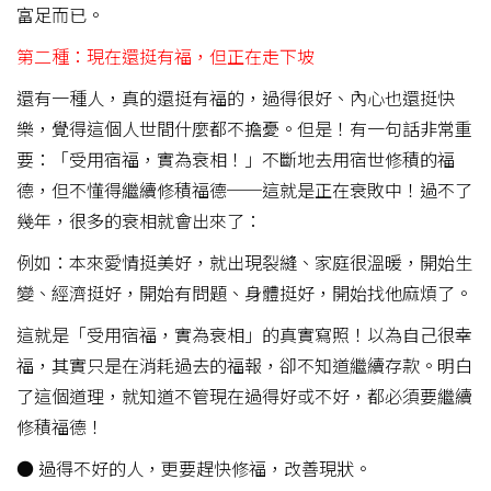
富足而已。
第二種：現在還挺有福，但正在走下坡
還有一種人，真的還挺有福的，過得很好、內心也還挺快
樂，覺得這個人世間什麼都不擔憂。但是！有一句話非常重
要：「受用宿福，實為衰相！」不斷地去用宿世修積的福
德，但不懂得繼續修積福德──這就是正在衰敗中！過不了
幾年，很多的衰相就會出來了：
例如：本來愛情挺美好，就出現裂縫、家庭很溫暖，開始生
變、經濟挺好，開始有問題、身體挺好，開始找他麻煩了。
這就是「受用宿福，實為衰相」的真實寫照！以為自己很幸
福，其實只是在消耗過去的福報，卻不知道繼續存款。明白
了這個道理，就知道不管現在過得好或不好，都必須要繼續
修積福德！
● 過得不好的人，更要趕快修福，改善現狀。