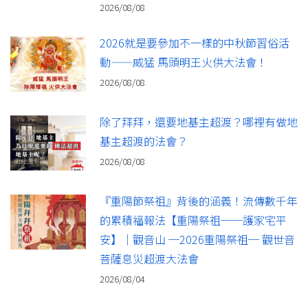
2026/08/08
2026就是要參加不一樣的中秋節習俗活
動——威猛 馬頭明王火供大法會！
2026/08/08
除了拜拜，還要地基主超渡？哪裡有做地
基主超渡的法會？
2026/08/08
『重陽節祭祖』背後的涵義！流傳數千年
的累積福報法【重陽祭祖──護家宅平
安】｜觀音山 ─2026重陽祭祖─ 觀世音
菩薩息災超渡大法會
2026/08/04