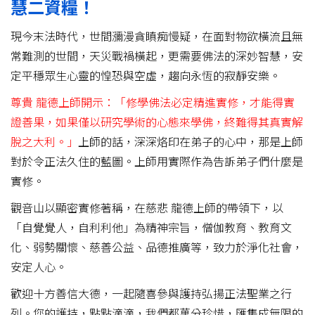
慧二資糧！
現今末法時代，世間瀰漫貪瞋痴慢疑，在面對物欲橫流且無
常難測的世間，天災戰禍橫起，更需要佛法的深妙智慧，安
定平穩眾生心靈的惶恐與空虛，趨向永恆的寂靜安樂。
尊貴 龍德上師開示：「修學佛法必定精進實修，才能得實
證善果，如果僅以研究學術的心態來學佛，終難得其真實解
脫之大利。」
上師的話，深深烙印在弟子的心中，那是上師
對於令正法久住的藍圖。上師用實際作為告訴弟子們什麼是
實修。
觀音山以顯密實修著稱，在慈悲 龍德上師的帶領下，以
「自覺覺人，自利利他」為精神宗旨，僧伽教育、教育文
化、弱勢關懷、慈善公益、品德推廣等，致力於淨化社會，
安定人心。
歡迎十方善信大德，一起隨喜參與護持弘揚正法聖業之行
列。您的護持，點點滴滴，我們都萬分珍惜，匯集成無限的