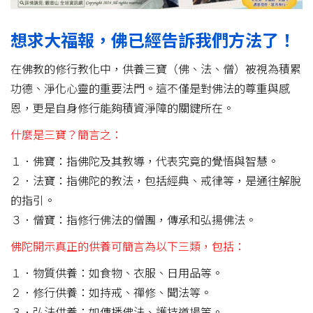
想求大福報，佛已經告訴我們方法了！
在佛教的修行教化中，供養三寶（佛、法、僧）被視為積累
功德、淨化心靈的重要法門。這不僅是對佛法的尊重與感
恩，更是自身修行能夠積資淨障的關鍵所在。
什麼是三寶？簡言之：
１．佛寶：指佛陀及其教導，代表究竟的覺悟與智慧。
２．法寶：指佛陀的教法，包括經典、戒律等，是通往解脫
的指引。
３．僧寶：指修行佛法的僧團，傳承和弘揚佛法。
佛陀開示真正的供養可簡言為以下三類，包括：
１．物質供養：如食物、衣服、日用品等。
２．修行供養：如持戒、禪修、聞法等。
３．弘法供養：如傳播佛法、護持道場等。