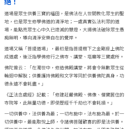
絕！
道場是眾生供養三寶的福田，是佛法在人世間教化眾生的聖
地，也是眾生修學佛道的清淨地；一處真實弘法利眾的道
場，能點亮眾生心中久已熄滅的慧燈，大揚佛法破除眾生愚
痴無明，導向清淨安樂自在的覺岸。
道場又稱「菩提道場」，最初是指菩提樹下之金剛座上佛陀
成道處，後泛指學佛修行之佛寺、講堂、塔廟等三寶處所。
佛陀曾云：「在濁世中，修造佛殿講堂，將會令無數眾生從
輪迴中解脫；供養護持佛殿和文字等同於供養佛陀真身，功
德永遠不會耗盡。」
《正法念處經》記載：「修建莊嚴佛殿、佛像、僧寶居住的
寺院等，此無量功德，即使歷經千千劫也不會耗損。」
一切供養中，法供養為最；一切布施中，法布施為最。於一
切供養中，最能取悅上師，令諸佛菩薩歡喜的即是法供養。