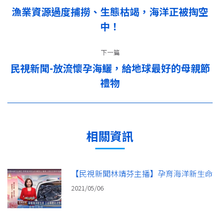
章
漁業資源過度捕撈、生態枯竭，海洋正被掏空
上
导
中！
一
篇：
航
下一篇
民視新聞-放流懷孕海鱺，給地球最好的母親節
下
禮物
一
篇：
相關資訊
【民視新聞林靖芬主播】孕育海洋新生命
2021/05/06