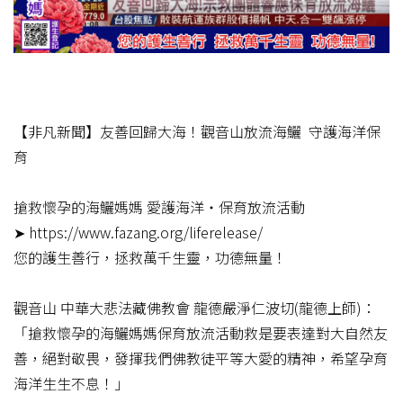
【非凡新聞】友善回歸大海！觀音山放流海鱺 守護海洋保
育​
搶救懷孕的海鱺媽媽 愛護海洋‧保育放流活動​
➤ https://www.fazang.org/liferelease/​
您的護生善行，拯救萬千生靈，功德無量！​
觀音山 中華大悲法藏佛教會 龍德嚴淨仁波切(龍德上師)：
「搶救懷孕的海鱺媽媽保育放流活動救是要表達對大自然友
善，絕對敬畏，發揮我們佛教徒平等大愛的精神，希望孕育
海洋生生不息！」​