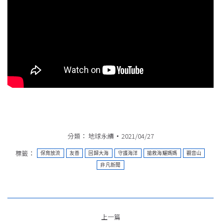
分類：
地球永續
2021/04/27
標籤：
保育放流
友善
回歸大海
守護海洋
搶救海鱺媽媽
觀音山
非凡新聞
文
上一篇