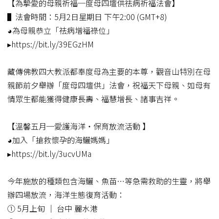
【為摯愛的母親祈福─度母四壇供祛病祈福法會】​
▌法會時間：5月2日星期日 下午2:00 (GMT+8)​
◕為母親恭立「祛病增福祿位」​
▸https://bit.ly/39EGzHM​
藏傳佛教四大教派都奉度母為主要的本尊，觀音山特別在母
親節前夕舉辦「度母四壇供」法會，祝福天下母親、如母有
情眾生都能獲得健康長壽、福慧增長、諸事吉祥。​
【溫馨五月─愛護海洋‧保育放流活動 】​
◕加入「搶救懷孕的海鱺媽媽」​
▸https://bit.ly/3ucvUMa​
今年施放的種類包含海鱺、魚苗…等急需救助的生靈，將舉
辦四場放流，海洋生態復育活動：​
① 5月上旬 │ 台中 麗水港​