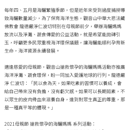
每年四、五月是海鱺繁殖季節，但是近年來受到過度捕撈導
致海鱺數量減少，為了保育海洋生態，觀音山中華大悲法藏
佛教會 龍德嚴淨仁波切特別在母親節前夕，舉辦海鱺媽媽
放流以及淨灘、蔬食傳愛的公益活動，就是希望能拋磚引
玉，呼籲更多民眾重視海洋環保議題，讓海鱺能順利孕育新
生命，海洋資源永續發展。​
適逢慈愛的母親節，觀音山搶救懷孕的海鱺媽媽活動亦推廣
海洋淨灘、蔬食環保，盼一同加入愛護地球的行列。龍德嚴
淨 仁波切：「民以食為天，如果吃素的習慣可以養成，會
給自己帶來沒有負擔，沒有虧欠感。如果可以長期茹素，不
以眾生的皮肉骨血來滋養自身，達到對眾生真正的尊重，那
是一種真平等的體現。」​
2021母親節 搶救懷孕的海鱺媽媽 系列活動：​