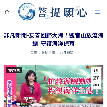
搜
索
非凡新聞-友善回歸大海！觀音山放流海
鱺 守護海洋保育
您在這裡：
首頁
地球永續
非凡新聞-...
地球永續
4 月
27
2021