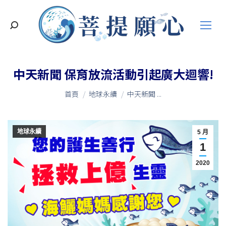
搜
索
中天新聞 保育放流活動引起廣大迴響!
您在這裡：
首頁
地球永續
中天新聞 ...
地球永續
5 月
1
2020