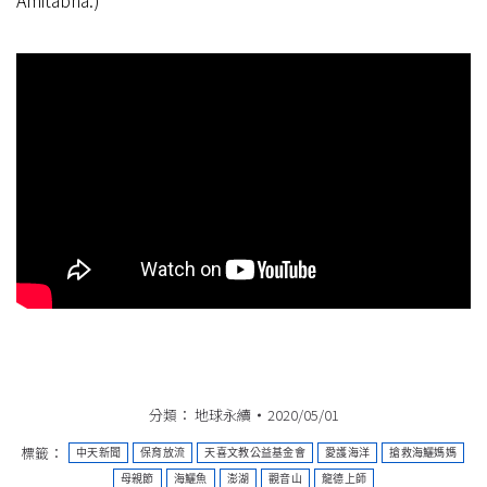
Amitabha.)
分類：
地球永續
2020/05/01
標籤：
中天新聞
保育放流
天喜文教公益基金會
愛護海洋
搶救海鱺媽媽
母親節
海鱺魚
澎湖
觀音山
龍德上師