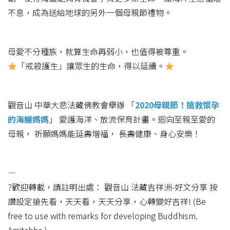
不息，成為送給地球的另外一個母親節禮物。
母愛不分種族，就算生命再弱小，也值得被尊重。
「戒殺護生」讓眾生的生命，得以延續。
觀音山 中華大悲法藏佛教會舉辦 「
2020母親節！搶救懷孕
的海鱺媽媽
」 愛護海洋、放流保育計畫。迴向至親至愛的
母親， 祈願媽媽能延壽增福， 長壽健康、身心安樂！
—
?歡迎轉載，請註明出處： 觀音山 法藏吉祥洲-好文分享 按
讚設定搶先看，天天看，天天分享，心轉變好吉祥! (Be
free to use with remarks for developing Buddhism.