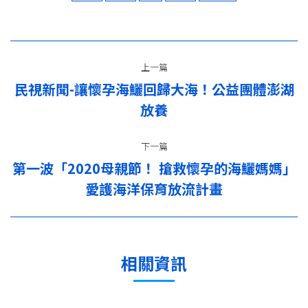
文
上一篇
章
民視新聞-讓懷孕海鱺回歸大海！公益團體澎湖
上
导
放養
一
篇：
航
下一篇
第一波「2020母親節！ 搶救懷孕的海鱺媽媽」
下
愛護海洋保育放流計畫
一
篇：
相關資訊