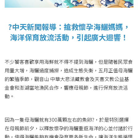
?中天新聞報導：搶救懷孕海鱺媽媽，
海洋保育放流活動，引起廣大迴響！
不少饕客喜歡享用海鮮就不得不提到海鱺，但是隨著民眾食
用量大增，海鱺過度捕撈，造成生態失衡，五月正值母海鱺
的繁殖季節，觀音山 中華大悲法藏教會及天喜文教公益基
金會和澎湖當地漁民合作，響應母親節，進行保育放流活
動。
因為一隻母海鱺就有300萬顆左右的魚卵?，於是特別選擇
在母親節前夕，以釋放懷孕的海鱺重返海洋的心並付諸於行
動，使得海鱺能夠有機會孕育更多新生命，讓海洋生態循環