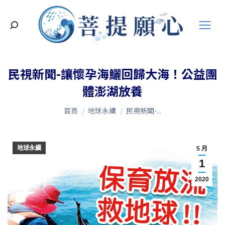
搜
索
民視新聞-讓懷孕海鱺回歸大海！公益團
體澎湖放養
您在這裡：
首頁
地球永續
民視新聞-...
地球永續
5 月
1
2020