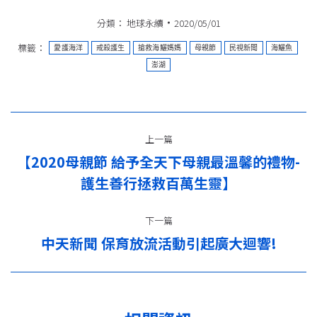
分類：
地球永續
2020/05/01
標籤：
愛護海洋
戒殺護生
搶救海鱺媽媽
母親節
民視新聞
海鱺魚
澎湖
文
上一篇
章
【2020母親節 給予全天下母親最溫馨的禮物-
上
导
護生善行拯救百萬生靈】
一
篇：
航
下一篇
中天新聞 保育放流活動引起廣大迴響!
下
一
篇：