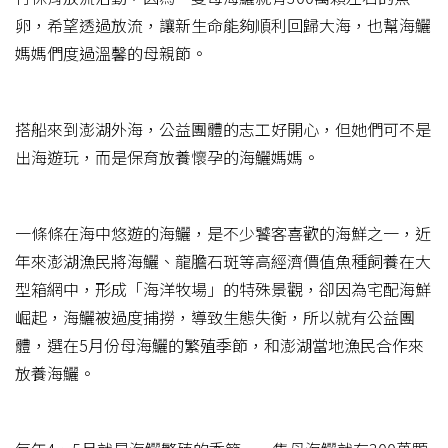
卵，希望透過放流，讓新生命能夠順利回歸大海，也幫海鱺
媽媽們度過溫馨的母親節。
搭船來到澎湖外海，公益團體的志工好開心，但她們可不是
出海遊玩，而是保育放養懷孕的海鱺媽媽。
一條條在海中悠遊的海鱺，是不少饕客喜歡的海鮮之一，近
年來澎湖漁民將海鱺、龍膽石斑等高經濟價值魚種飼養在大
型箱網中，形成「海洋牧場」的特殊景觀，卻因為宅配海鮮
崛起，海鱺被過度捕撈，導致生態失衡，所以就有公益團
體，選在5月份母海鱺的繁殖季節，和澎湖當地漁民合作來
放養海鱺。