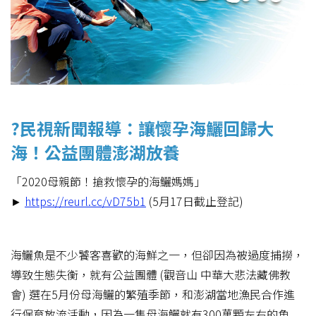
?民視新聞報導：讓懷孕海鱺回歸大
海！公益團體澎湖放養
「2020母親節！搶救懷孕的海鱺媽媽」
►
https://reurl.cc/vD75b1
(5月17日截止登記)
海鱺魚是不少饕客喜歡的海鮮之一，但卻因為被過度捕撈，
導致生態失衡，就有公益團體 (觀音山 中華大悲法藏佛教
會) 選在5月份母海鱺的繁殖季節，和澎湖當地漁民合作進
行保育放流活動，因為一隻母海鱺就有300萬顆左右的魚