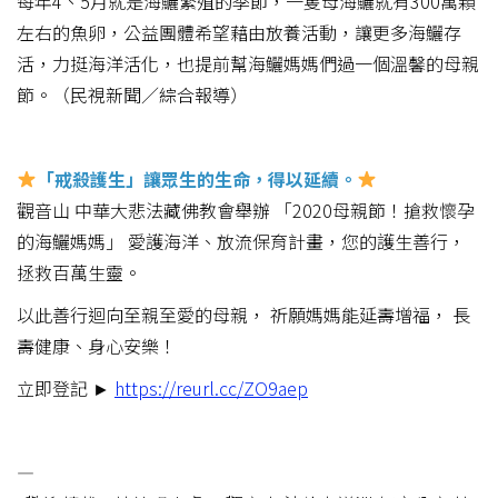
每年4、5月就是海鱺繁殖的季節，一隻母海鱺就有300萬顆
左右的魚卵，公益團體希望藉由放養活動，讓更多海鱺存
活，力挺海洋活化，也提前幫海鱺媽媽們過一個溫馨的母親
節。（民視新聞／綜合報導）
「戒殺護生」讓眾生的生命，得以延續。
觀音山 中華大悲法藏佛教會舉辦 「2020母親節！搶救懷孕
的海鱺媽媽」 愛護海洋、放流保育計畫，您的護生善行，
拯救百萬生靈。
以此善行迴向至親至愛的母親， 祈願媽媽能延壽增福， 長
壽健康、身心安樂！
立即登記 ►
https://reurl.cc/ZO9aep
—