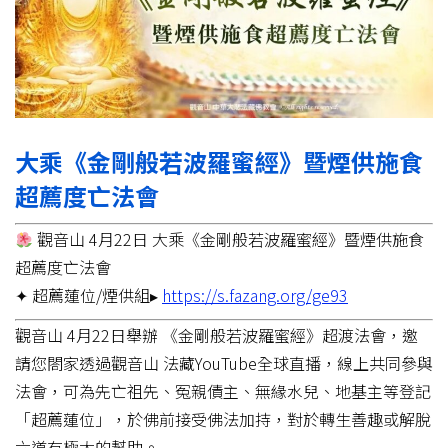
大乘《金剛般若波羅蜜經》暨煙供施食
超薦度亡法會
觀音山 4月22日 大乘《金剛般若波羅蜜經》暨煙供施食
超薦度亡法會
✦ 超薦蓮位/煙供組▸
https://s.fazang.org/ge93
觀音山 4月22日舉辦 《金剛般若波羅蜜經》超渡法會，邀
請您閤家透過觀音山 法藏YouTube全球直播，線上共同參與
法會，可為先亡祖先、冤親債主、無緣水兒、地基主等登記
「超薦蓮位」，於佛前接受佛法加持，對於轉生善趣或解脫
六道有極大的幫助。