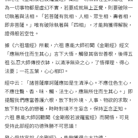
為一切事物都是虛幻不實，若要成就無上正覺，則要破除一
切執著與法相。「若菩薩有我相、人相、眾生相、壽者相，
即非菩薩。」唯有破除執著與「四相」，才能夠獲得解脫，
證得般若空性。
據《六祖壇經》所載，六祖 惠能大師初聞《金剛經》經文
「應無所住而生其心」言下大悟，觸發其宿世善根，後得五
祖 弘忍大師傳授衣缽，以清淨無染之心，了悟禪理、得心
法要；一花五葉，心心相印。
經中云：「諸菩薩摩訶薩應如是生清淨心。不應住色生心，
不應住聲、香、味、觸、法生心，應無所住而生其心。」即
提醒我們應當善護六根，放下對外境、人事、物欲的求取，
放下對功名的戀著，時時對境不生妄念，保持正念正知。
六祖 惠能大師因聽聞《金剛般若波羅蜜經》而開悟，可見
受持此部經的功德殊勝不可思議！
發心受持宣說《金剛經》，能夠獲得六大功德：