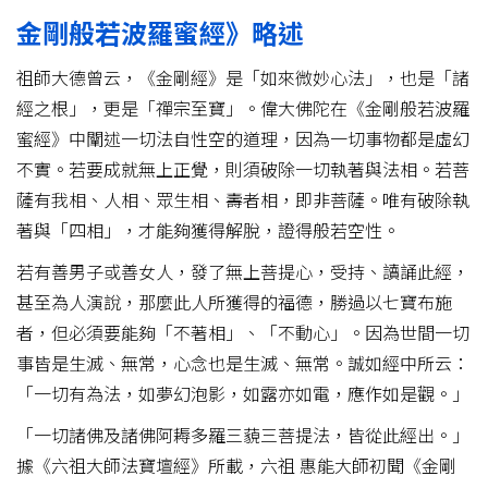
金剛般若波羅蜜經》略述
祖師大德曾云，《金剛經》是「如來微妙心法」，也是「諸
經之根」，更是「禪宗至寶」。偉大佛陀在《金剛般若波羅
蜜經》中闡述一切法自性空的道理，因為一切事物都是虛幻
不實。若要成就無上正覺，則須破除一切執著與法相。若菩
薩有我相、人相、眾生相、壽者相，即非菩薩。唯有破除執
著與「四相」，才能夠獲得解脫，證得般若空性。
若有善男子或善女人，發了無上菩提心，受持、讀誦此經，
甚至為人演說，那麼此人所獲得的福德，勝過以七寶布施
者，但必須要能夠「不著相」、「不動心」。因為世間一切
事皆是生滅、無常，心念也是生滅、無常。誠如經中所云：
「一切有為法，如夢幻泡影，如露亦如電，應作如是觀。」
「一切諸佛及諸佛阿耨多羅三藐三菩提法，皆從此經出。」
據《六祖大師法寶壇經》所載，六祖 惠能大師初聞《金剛