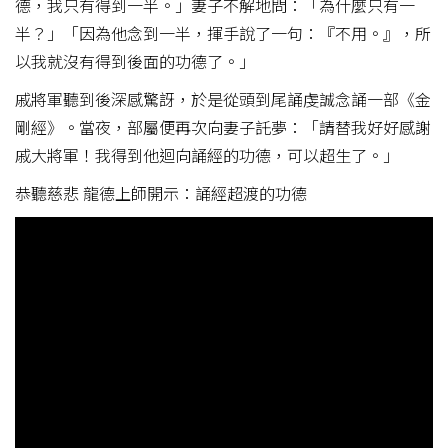
德，我只有得到一半。」妻子不解地問：「為什麼只有一
半？」「因為他念到一半，揮手說了一句：『不用。』，所
以我就沒有得到後面的功德了。」
戚將軍聽到後深感驚訝，於是從頭到尾誦虔誠念誦一部《金
剛經》。當夜，部屬便再次向妻子託夢：「請替我好好感謝
戚大將軍！我得到他迴向誦經的功德，可以超生了。」
恭聽慈悲 龍德上師開示：誦經超渡的功德