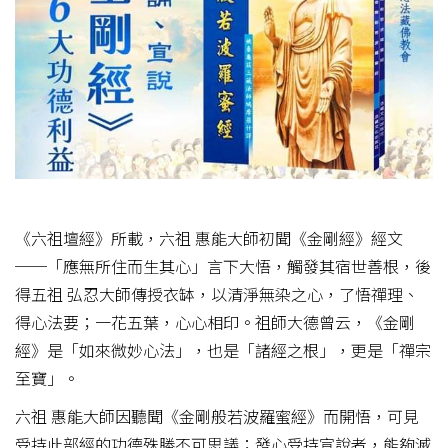
《六祖壇經》所載，六祖 惠能大師初聞《金剛經》經文
──「應無所住而生其心」言下大悟，觸發其宿世善根，後
得五祖 弘忍大師傳授衣缽，以清淨無染之心，了悟禪理、
得心法要；一花五葉，心心相印。祖師大德曾云，《金剛
經》是「如來微妙心法」，也是「諸經之根」，更是「禪宗
至寶」。
六祖 惠能大師因聽聞《金剛般若波羅蜜經》而開悟，可見
受持此部經的功德殊勝不可思議；發心受持宣說者，能夠滅