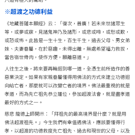
※超渡之功德利益
《地藏菩薩本願經》云：「復次，普廣！若未來世諸眾生
等，或夢或寐，見諸鬼神乃及諸形，或悲或啼，或愁或歎，
或恐或怖。此皆是一生十生，百生千生，過去父母、男女弟
妹、夫妻眷屬，在於惡趣，未得出離，無處希望福力救拔，
當告宿世骨肉，使作方便，願離惡道。」
人往生之後，將來要再輪迴到哪一道，全憑生前所造作的善
惡業決定。如果有家親眷屬懂得用佛法的方式來建立功德迴
向給亡者，那麼就可以改變亡者的境界。佛法最重視的就是
孝道，而為先亡祖先恭立蓮位，參加超渡法會，就是盡孝道
最好的方式之一。
慈悲 龍德上師開示：「拜祖先的最高境界是什麼？就是用
佛法超渡祖先。」今生我們有幸值遇佛法，應該要懂得行
孝，以超渡的功德救度先亡祖先、過去和現世的父母，以及