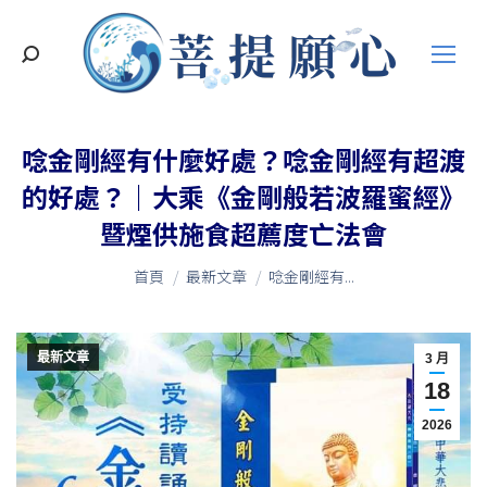
搜
索
唸金剛經有什麼好處？唸金剛經有超渡
的好處？｜大乘《金剛般若波羅蜜經》
暨煙供施食超薦度亡法會
您在這裡：
首頁
最新文章
唸金剛經有...
最新文章
3 月
18
2026