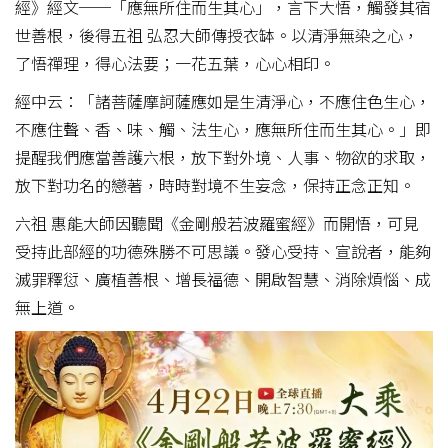
經》經文──「應無所住而生其心」，言下大悟，觸發其宿
世善根，後得五祖 弘忍大師傳授衣缽。以清淨無染之心，
了悟禪理，得心法要；一花五葉，心心相印。
經中云：「諸菩薩摩訶薩應如是生清淨心，不應住色生心，
不應住聲、香、味、觸、法生心，應無所住而生其心。」即
提醒我們應當善護六根，放下對外境、人事、物欲的求取，
放下對功名的戀著，時時對境不生妄念，保持正念正知。
六祖 惠能大師因聽聞《金剛般若波羅蜜經》而開悟，可見
受持此部經的功德殊勝不可思議。發心受持、宣說者，能夠
滅罪釋愆、廣植善根、增長福德、開啟智慧、消除煩惱、成
無上道。