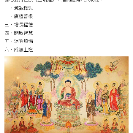
一、滅罪釋愆
二、廣植善根
三、增長福德
四、開啟智慧
五、消除煩惱
六、成無上道