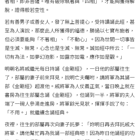
者相，即非菩薩。唯有破除執著與「四相」，才能夠獲得解
脫，證得般若空性。
若有善男子或善女人，發了無上菩提心，受持讀誦此經，甚
至為人演說，那麼此人所獲得的福德，勝過以七寶布施者，
但必須要能夠「不著相」、「不動心」。因為世間一切事皆
是生滅、無常，心念也是生滅、無常。誠如經中所云：「一
切有為法，如夢幻泡影，如露亦如電，應作如是觀。」
明朝名將戚繼光每日持誦《金剛經》，一日他的部屬往生
了，部屬的妻子前來拜見，說明亡夫囑咐，請將軍為其誦一
部《金剛經》超渡他。戚將軍為人仗義正氣，當日晚上就在
書房為往生部屬念誦《金剛經》，但誦到一半，將軍的夫人
端了一碗人參湯走進房，將軍餘光見狀，揮揮手說了句：
「不用。」就繼續念誦經典。
夜裡，往生的部屬再次向妻子託夢：「妳明日再去拜託戚大
將軍，請他幫忙再為我誦一部經典吧！因為昨日他誦經的功