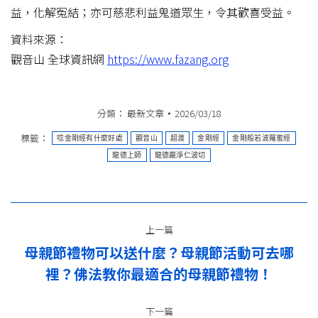
益，化解冤結；亦可慈悲利益鬼道眾生，令其歡喜受益。
資料來源：
觀音山 全球資訊網
https://www.fazang.org
分類：
最新文章
2026/03/18
標籤：
唸金剛經有什麼好處
觀音山
超渡
金剛經
金剛般若波羅蜜經
龍德上師
龍德嚴淨仁波切
文
上一篇
章
母親節禮物可以送什麼？母親節活動可去哪
上
导
裡？佛法教你最適合的母親節禮物！
一
篇：
航
下一篇