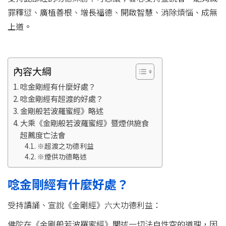
罪釋愆、廣植善根、增長福德、開啟智慧、消除煩惱、成無
上道。
內容大綱
唸金剛經有什麼好處？
唸金剛經有超渡的好處？
金剛般若波羅蜜經》略述
大乘《金剛般若波羅蜜經》暨煙供施食
超薦度亡法會
※超渡之功德利益
※煙供功德略述
唸金剛經有什麼好處？
受持讀誦、宣說《金剛經》六大功德利益：
佛陀在《金剛般若波羅蜜經》闡述一切法自性空的道理，因