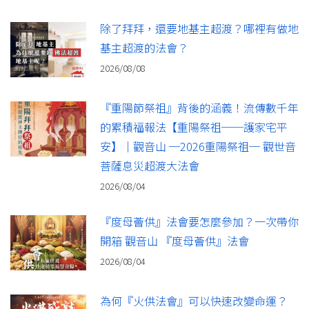
除了拜拜，還要地基主超渡？哪裡有做地
基主超渡的法會？
2026/08/08
『重陽節祭祖』背後的涵義！流傳數千年
的累積福報法【重陽祭祖──護家宅平
安】｜觀音山 ─2026重陽祭祖─ 觀世音
菩薩息災超渡大法會
2026/08/04
『度母薈供』法會要怎麼參加？一次帶你
開箱 觀音山 『度母薈供』法會
2026/08/04
為何『火供法會』可以快速改變命運？