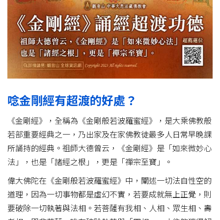
唸金剛經有超渡的好處？
《金剛經》，全稱為《金剛般若波羅蜜經》，是大乘佛教般
若部重要經典之一，乃出家及在家佛教徒最多人日常早晚課
所誦持的經典。祖師大德曾云，《金剛經》是「如來微妙心
法」，也是「諸經之根」，更是「禪宗至寶」。
偉大佛陀在《金剛般若波羅蜜經》中，闡述一切法自性空的
道理，因為一切事物都是虛幻不實，若要成就無上正覺，則
要破除一切執著與法相。若菩薩有我相、人相、眾生相、壽