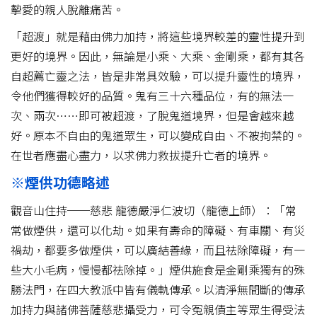
摰愛的親人脫離痛苦。
「超渡」就是藉由佛力加持，將這些境界較差的靈性提升到
更好的境界。因此，無論是小乘、大乘、金剛乘，都有其各
自超薦亡靈之法，皆是非常具效驗，可以提升靈性的境界，
令他們獲得較好的品質。鬼有三十六種品位，有的無法一
次、兩次……即可被超渡，了脫鬼道境界，但是會越來越
好。原本不自由的鬼道眾生，可以變成自由、不被拘禁的。
在世者應盡心盡力，以求佛力救拔提升亡者的境界。
※煙供功德略述
觀音山住持──慈悲 龍德嚴淨仁波切（龍德上師）：「常
常做煙供，還可以化劫。如果有壽命的障礙、有車關、有災
禍劫，都要多做煙供，可以廣結善緣，而且祛除障礙，有一
些大小毛病，慢慢都祛除掉。」煙供施食是金剛乘獨有的殊
勝法門，在四大教派中皆有儀軌傳承。以清淨無間斷的傳承
加持力與諸佛菩薩慈悲攝受力，可令冤親債主等眾生得受法