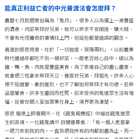
能真正利益亡者的中元普渡法會怎麼拜？
農曆七月民間常俗稱為「鬼月」，很多人以為擺上一桌豐盛
的酒食、肉菜祭拜好兄弟，就可以祈求平安順遂、賺大錢、
不會有光怪離奇的事情找上門，但這些都是錯誤的觀念。
普渡的慈悲用意，在於「一切皆度，冥陽兩利」。以前農業
時代連過年都吃不到一頓好菜，一般老百姓心目中，總以為
雞、鴨、魚、肉就是豐盛美食，為了表達自己的盡心盡意，
就會把三牲拿來祭拜天公、普度好兄弟、拜祖先。許多人心
裡不知道葷、素的差別，也不了解如何祭拜才有功德。若祭
品是葷食，許多生靈因而枉死，前來受供的鬼道眾生沒有增
福，反被世間人妄加罪業在身上，境界更為淒楚。
慈悲 龍德上師曾開示，在《餓鬼報應經》中描述餓鬼道眾
生的苦境。一位餓鬼請示 目犍連尊者：「有一個人老是拿
一把刀來割我的肉，一直到把我所有的肉都割盡為止，而一