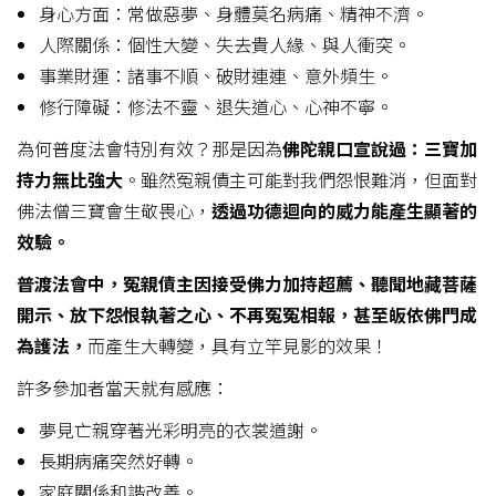
身心方面：常做惡夢、身體莫名病痛、精神不濟。
人際關係：個性大變、失去貴人緣、與人衝突。
事業財運：諸事不順、破財連連、意外頻生。
修行障礙：修法不靈、退失道心、心神不寧。
為何普度法會特別有效？那是因為
佛陀親口宣說過：三寶加
持力無比強大
。雖然冤親債主可能對我們怨恨難消，但面對
佛法僧三寶會生敬畏心，
透過功德迴向的威力能產生顯著的
效驗。
普渡法會中，冤親債主因接受佛力加持超薦
、聽聞地藏菩薩
開示、放下怨恨執著之心、不再冤冤相報，甚至皈依佛門成
為護法，
而產生大轉變，具有立竿見影的效果！
許多參加者當天就有感應：
夢見亡親穿著光彩明亮的衣裳道謝。
長期病痛突然好轉。
家庭關係和諧改善。