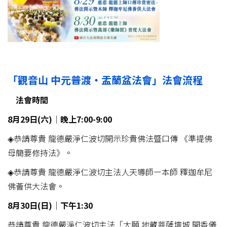
「
觀音山
中元普渡
‧
盂蘭盆法會
」法會流程
法會時間
8
月29
日(
六)
│晚上7:00-9:00
◈恭請尊貴 龍德嚴淨仁波切開示珍貴佛法暨口傳 《準提佛
母簡要修持法》。
◈恭請尊貴 龍德嚴淨仁波切主法人天導師ー本師 釋迦牟尼
佛薈供大法會。
8
月30
日(
日)
│下午1:30
恭請尊貴 龍德嚴淨仁波切主法「大願 地藏菩薩壇城 開香儀