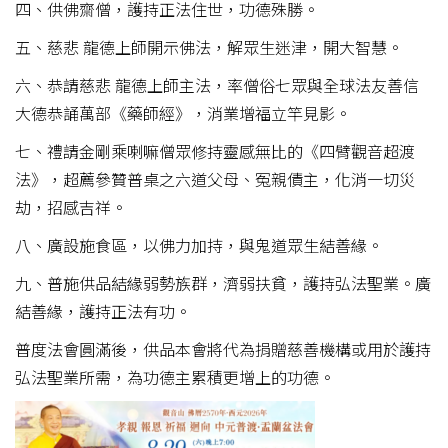
四、供佛齋僧，護持正法住世，功德殊勝。
五、慈悲 龍德上師開示佛法，解眾生迷津，開大智慧。
六、恭請慈悲 龍德上師主法，率僧俗七眾與全球法友善信
大德恭誦萬部《藥師經》，消業增福立竿見影。
七、禮請金剛乘喇嘛僧眾修持靈感無比的《四臂觀音超渡
法》，超薦參贊普桌之六道父母、冤親債主，化消一切災
劫，招感吉祥。
八、廣設施食區，以佛力加持，與鬼道眾生結善緣。
九、普施供品結緣弱勢族群，濟弱扶貧，護持弘法聖業。廣
結善緣，護持正法有功。
普度法會圓滿後，供品本會將代為捐贈慈善機構或用於護持
弘法聖業所需，為功德主累積更增上的功德。