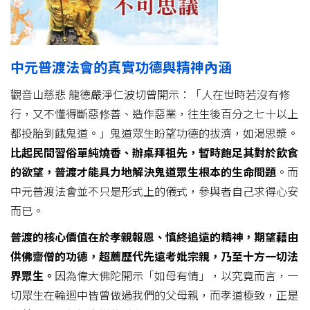
中元普渡法會的真實功德與精神內涵
觀音山慈悲 龍德嚴淨仁波切曾開示：「人在世時若沒有修
行，又不懂得斷惡修善、造作惡業，往生後百分之七十以上
都投胎到餓鬼道。」鬼道眾生盼望功德的拔濟，如渴思漿。
比起民間習俗單純燒香、辦桌拜祖先，暫時飽足其對於飲食
的欲望，普渡才能具力地解決鬼道眾生根本的生命問題
。而
中元普渡法會並不只是形式上的儀式，參與者自己求得心安
而已。
普渡的核心價值在於孝親報恩、慎終追遠的精神，期望藉由
供佛齋僧的功德，超薦歷代先遠考妣宗親，乃至十方一切法
界眾生。
因為偉大佛陀開示「如母有情」，以究竟而言，一
切眾生在輪迴中皆曾做過我們的父母親，而孝道極致，正是