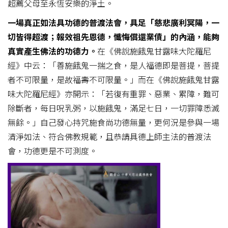
超薦父母至永恆安樂的淨土。
一場真正如法具功德的普渡法會，具足「慈悲廣利冥陽，一
切皆得超渡；報效祖先恩德，懺悔償還業債」的內涵，能夠
真實產生佛法的功德力。
在《佛說施餓鬼甘露味大陀羅尼
經》中云：「善施餓鬼一揣之食，是人福德即是菩提，菩提
者不可限量，是故福壽不可限量。」而在《佛說施餓鬼甘露
味大陀羅尼經》亦開示：「若復有重罪、惡業、累障，難可
除斷者，每日呪乳粥，以施餓鬼，滿足七日，一切罪障悉滅
無餘。」自己發心持咒施食尚功德無量，更何況是參與一場
清淨如法、符合佛教規範，且恭請具德上師主法的普渡法
會，功德更是不可測度。