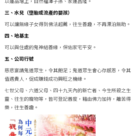
以蓮品增上，自然福澤子孫、家運昌隆。
三、水兒（墮胎或流產的嬰孩）
可以讓無緣子女得到佛法超薦，往生善趣，不再漂泊無助。
四、地基主
可以與住處的鬼神結善緣，保佑家宅平安。
五、公司行號
慈悲宴請鬼道眾生，令其飽足；鬼道眾生會心存感恩，令其
值遇貴人，促成賺錢成功興旺之機緣。
七世父母、六道父母、四十九天內的新亡者、今生所殺之生
靈、往生的寵物等，皆可登記普度，藉由佛力加持，離苦得
樂，往生善趣。