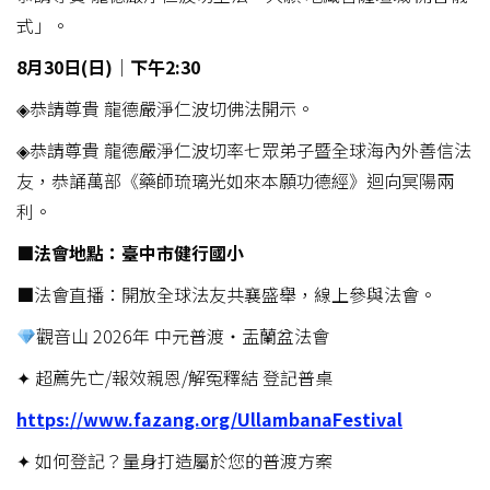
式」。
8
月30
日(
日)
│下午2:30
◈恭請尊貴 龍德嚴淨仁波切佛法開示。
◈恭請尊貴 龍德嚴淨仁波切率七眾弟子暨全球海內外善信法
友，恭誦萬部《藥師琉璃光如來本願功德經》迴向冥陽兩
利。
■法會地點：臺中市健行國小
■法會直播：開放全球法友共襄盛舉，線上參與法會。
觀音山 2026年 中元普渡‧盂蘭盆法會
✦ 超薦先亡/報效親恩/解冤釋結 登記普桌
https://www.fazang.org/UllambanaFestival
✦ 如何登記？量身打造屬於您的普渡方案