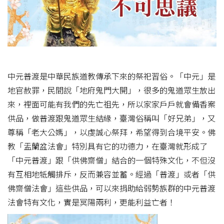
中元普渡是中華民族道教傳承下來的祭祀習俗。「中元」是
地官赦罪，民間說「地府鬼門大開」，很多的鬼道眾生放出
來，裡面可能有我們的先亡祖先，所以家家戶戶就會備香案
供品，做普渡跟鬼道眾生結緣，臺灣俗稱叫「好兄弟」，又
尊稱「老大公媽」，以虔誠心祭拜，希望得到合境平安。佛
教「盂蘭盆法會」特別具有它的功德力，在臺灣就形成了
「中元普渡」跟「供佛齋僧」結合的一個特殊文化，不但沒
有互相地牴觸排斥，反而兼容並蓄。經過「普渡」或者「供
佛齋僧法會」這些供品，可以來捐助給弱勢族群的中元普渡
法會特有文化，實是冥陽兩利，更能利益亡者！