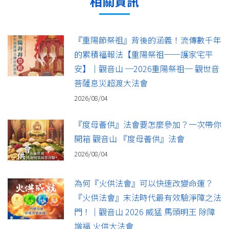
相關資訊
『重陽節祭祖』背後的涵義！流傳數千年
的累積福報法【重陽祭祖──護家宅平
安】｜觀音山 ─2026重陽祭祖─ 觀世音
菩薩息災超渡大法會
2026/08/04
『度母薈供』法會要怎麼參加？一次帶你
開箱 觀音山 『度母薈供』法會
2026/08/04
為何『火供法會』可以快速改變命運？
『火供法會』末法時代最有效驗淨障之法
門！｜觀音山 2026 威猛 馬頭明王 除障
增福 火供大法會