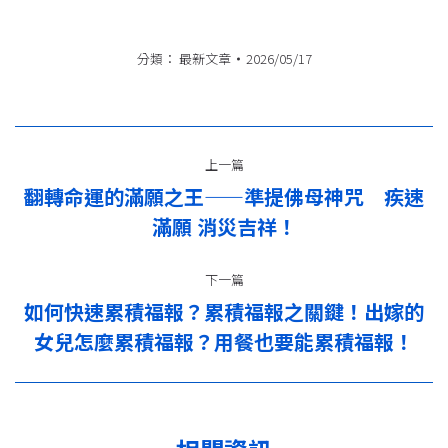
分類：
最新文章
2026/05/17
文
上一篇
章
翻轉命運的滿願之王——準提佛母神咒 疾速
上
导
滿願 消災吉祥！
一
篇：
航
下一篇
如何快速累積福報？累積福報之關鍵！出嫁的
下
女兒怎麼累積福報？用餐也要能累積福報！
一
篇：