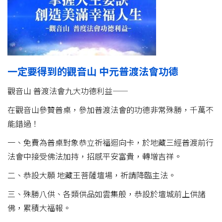
一定要得到的觀音山
中元普渡法會功德
觀音山 普渡法會九大功德利益——
在觀音山參贊普桌，參加普渡法會的功德非常殊勝，千萬不
能錯過！
一、免費為普桌對象恭立祈福迴向卡，於地藏三經普渡前行
法會中接受佛法加持，招感平安富貴，轉增吉祥。
二、恭設大願 地藏王菩薩壇場，祈請降臨主法。
三、殊勝八供、各類供品如雲集般，恭設於壇城前上供諸
佛，累積大福報。