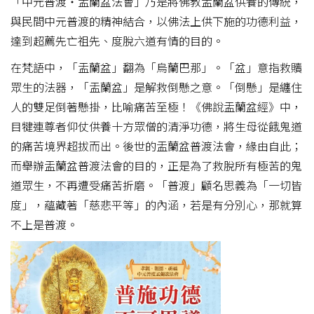
「中元普渡‧盂蘭盆法會」乃是將佛教盂蘭盆供養的傳統，
與民間中元普渡的精神結合，以佛法上供下施的功德利益，
達到超薦先亡祖先、度脫六道有情的目的。
在梵語中，「盂蘭盆」翻為「烏蘭巴那」。「盆」意指救贖
眾生的法器，「盂蘭盆」是解救倒懸之意。「倒懸」是纏住
人的雙足倒著懸掛，比喻痛苦至極！《佛說盂蘭盆經》中，
目犍連尊者仰仗供養十方眾僧的清淨功德，將生母從餓鬼道
的痛苦境界超拔而出。後世的盂蘭盆普渡法會，緣由自此；
而舉辦盂蘭盆普渡法會的目的，正是為了救脫所有極苦的鬼
道眾生，不再遭受痛苦折磨。「普渡」顧名思義為「一切皆
度」，蘊藏著「慈悲平等」的內涵，若是有分別心，那就算
不上是普渡。