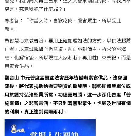
會兒，我的肉又再生出來，這人又會來割我的肉，令我痛不
堪言，究竟我犯了什麼罪？」
尊者答：「你當人時，喜歡吃肉、殺害眾生，所以受此
報。」
帶智慧心來做普渡，要用正確如理如法的方式，以佛法超薦
亡者，以真誠懺悔心做普桌，迴向冤親債主，祈求解冤釋
結、化解宿怨，所以現在大家漸漸不再用牲口來祭祀，而是
用素食供品。
觀音山
中元普度盂蘭盆法會歷年皆備辦素食供品，法會圓
滿後，將代表捐助給需要物資的孤兒院、弱勢團體等單位或
用於護持弘法聖業所需，功德更增勝，進一步深化普度「普
施有情」之悲智意涵，不只利濟無形眾生，也顧及世間有情
的利樂，真正達到冥陽兩利。