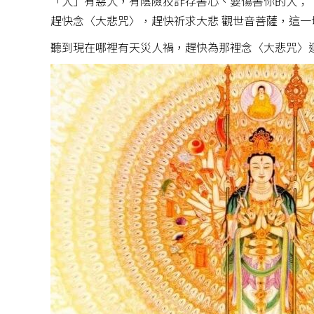
「人」有惡人，有陰險狡詐存害心、要傷害你的人；
趕快念〈大悲咒〉，趕快祈求大悲 觀世音菩薩，這
聽到現在哪裡有天災人禍，趕快為那裡念〈大悲咒〉