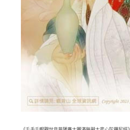
《千手千眼觀世音菩薩廣大圓滿無礙大悲心陀羅尼經