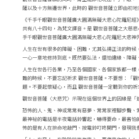
薩以及十方無邊世界，此時的 觀世音菩薩立即由初地
《千手千眼觀世音菩薩廣大圓滿無礙大悲心陀羅尼經
共有八十四句，為梵文譯音。是 觀世音菩薩之大慈
手千眼觀世音菩薩廣大圓滿無礙大悲心陀羅尼大悲神
人生在世有很多的障礙、困難，尤其弘揚正法的時候
一心一意地修持到底。既然要弘法，還怕違緣、障礙
人生在世各行各業，乃至各個國家、各個家族都一樣
難的時候，不要忘記祈求 觀世音菩薩。不要想：「
題。不要起懷疑心，而且 觀世音菩薩一定聽到你的
觀世音菩薩〈大悲咒〉示現在這個世界上的因緣是「
恐怖的人、鬼、神或常常有惡夢、常常家裡腳步聲、
最神祕的電話是半夜電話鈴響起，嚇得要命，最害怕
怖的是有人在拚命地敲門、按電鈴叮咚開門，發現我