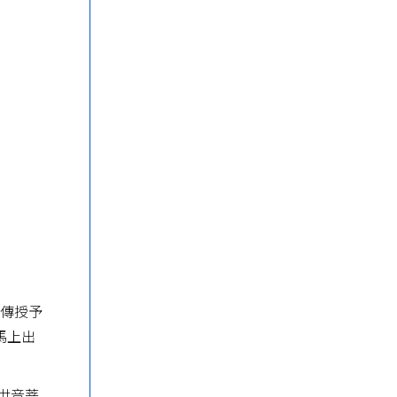
〉傳授予
馬上出
世音菩