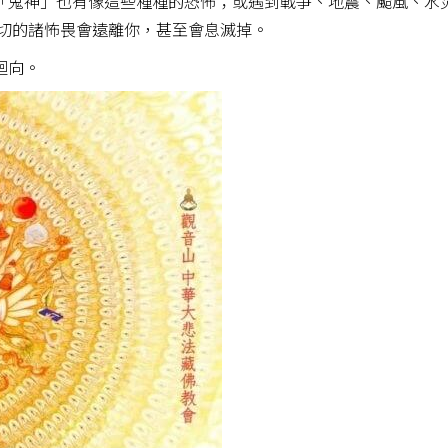
「鬼神」也有像這些種種的恐怖；或遇到戰爭、地震、颱風、水
一切的諸怖畏會遠離你，甚至會息滅掉。
迴向。