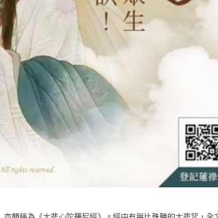
》亦簡稱為《大悲心陀羅尼經》。經中有無比殊勝的大悲咒，全