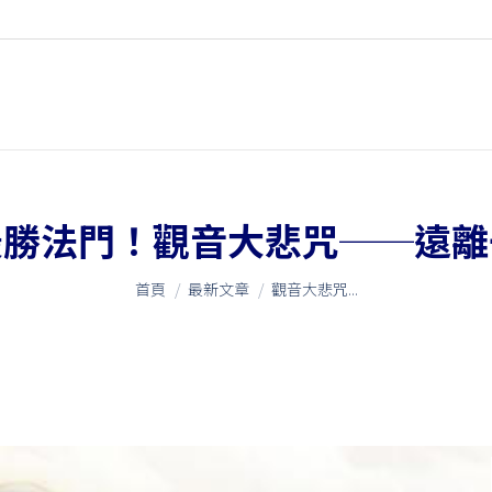
最勝法門！觀音大悲咒──遠離
您在這裡：
首頁
最新文章
觀音大悲咒...