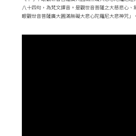
八十四句，為梵文譯音。是觀世音菩薩之大慈悲心、
眼觀世音菩薩廣大圓滿無礙大悲心陀羅尼大悲神咒」