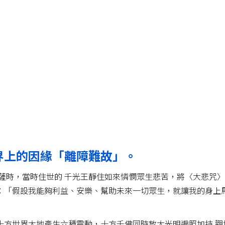
界上的因緣「離障難故」。
薩時，當時住世的 千光王靜住如來憐憫眾生悲苦，將〈大悲咒
：「假設我能夠利益、安樂、幫助未來一切眾生，就讓我的身上
十方世界大地產生六種震動，十方千佛同時放大光明遍照加持 觀