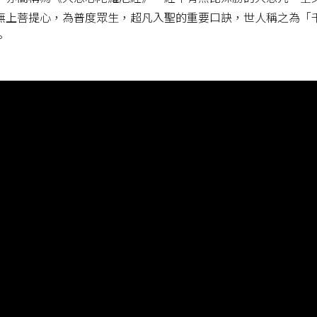
無上菩提心，為普度眾生，超凡入聖的重要口訣，世人稱之為「
。