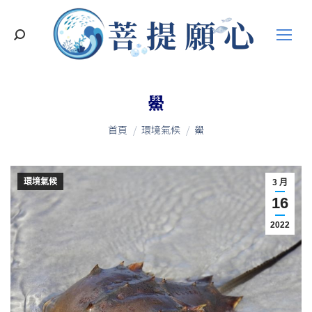
搜
索
鱟
您在這裡：
首頁
環境氣候
鱟
環境氣候
3 月
16
2022