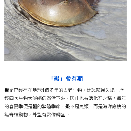
「鱟」會有期
鱟
是已經存在地球4億多年的古老生物，比恐龍還久遠，歷
經四次生物大滅絕仍然活下來，因此也有活化石之稱。每年
的春夏季便是
鱟
的繁殖季節，
鱟
不是魚類，而是海洋底棲的
無脊椎動物，外型有點像鋼盔。