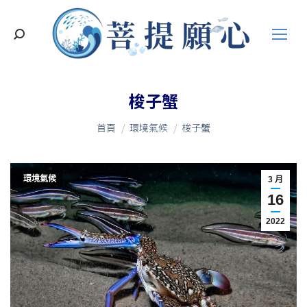
搜
索
梭子蟹
您在這裡：
首頁
環境氣候
梭子蟹
環境氣候
3 月
16
2022