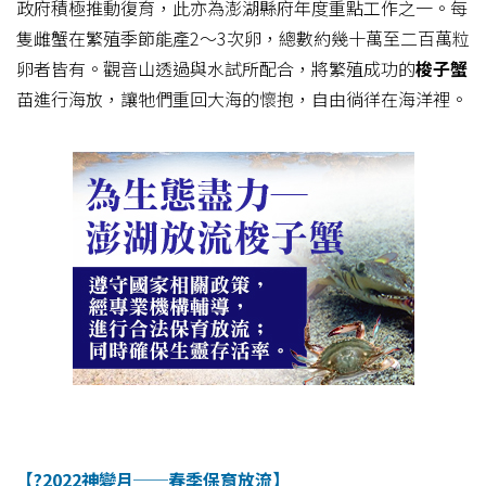
政府積極推動復育，此亦為澎湖縣府年度重點工作之一。每
隻雌蟹在繁殖季節能產2～3次卵，總數約幾十萬至二百萬粒
卵者皆有。觀音山透過與水試所配合，將繁殖成功的
梭子蟹
苗進行海放，讓牠們重回大海的懷抱，自由徜徉在海洋裡。
【?2022神變月──春季保育放流】