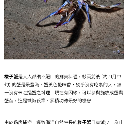
梭子蟹
是人人都讚不絕口的鮮美料理，穀雨前後 (約四月中
旬) 的蟹是最豐滿、蟹黃色艷味香，幾乎沒有吃素的人，無
一沒有未吃過蟹之料理。現在有因緣，可以參與施放成蟹與
蟹苗，這是懺悔殺業、累積功德最好的機會。
由於過度捕撈，導致海洋自然生長的
梭子蟹
日益減少，為此