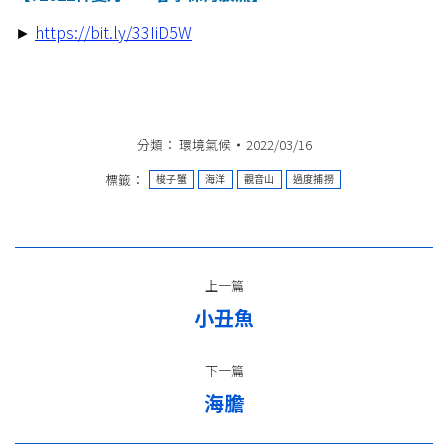
►
https://bit.ly/33IiD5W​
分類：
環境氣候
2022/03/16
標籤：
梭子蟹
海洋
觀音山
過度捕撈
文
上一篇
章
小丑魚
上
导
一
篇：
下一篇
航
海膽
下
一