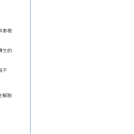
供奉樹
轉生的
悔不
生解脫