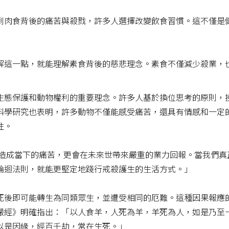
到肉食背後的痛苦與殺戮，許多人選擇改變飲食習慣。這不僅是
解這一點，就能理解素食背後的慈悲理念。素食不僅減少殺業，
生態保護和動物權利的重要理念。許多人基於換位思考的原則，
科學研究也表明，許多動物不僅能感受痛苦，還具有情感和一定
性。
僅造成當下的痛苦，更會在未來世帶來嚴重的業力回報。當我們真
輪迴法則，就能更堅定地踐行戒殺護生的生活方式。」
死後即可能轉生為同類眾生，並遭受相同的厄難。這種因果報應
嚴經》明確指出：「以人食羊，人死為羊，羊死為人，如是乃至
以是因緣，經百千劫，常在生死。」