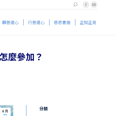
搜
Facebook
YouTube
索
page
page
opens
opens
願菩提心
行菩提心
慈悲喜捨
正知正見
in
in
new
new
window
window
怎麼參加？
分類
6 月