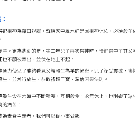
案：
祭祀樹神為藉口說謊，聲稱家中風水好是因樹神保佑，必須殺羊
。
隻羊。更為悲劇的是，第二年兒子再次祭神時，恰好選中了其父
死也不願被牽出，並伏在地上不起。
神通力使兒子能夠看見父親轉生為羊的過程。兒子深受震撼，懊
殺生，並常行放生，恭敬禮拜三寶，深信因果法則。
導致生命在六道中不斷輪轉，互相殺食，永無休止，也阻礙了眾
境的痛苦！
成為素食主義者，我們可以從小事做起：