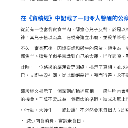
ㅤ
在《寶積經》中記載了一則令人警醒的公
從前有一位富翁貪食羊肉，卻擔心兒子反對，於是以
神。其兒子信以為真，在樹旁建立小廟，並殺羊祭祀
不久，富翁死後，因說妄語和殺生的惡業，轉生為一
那隻羊。這隻羊似乎意識到自己的命運，咩咩悲鳴，
此時，一位路過的羅漢看穿因緣，揭示了真相，並以
已，立即摧毀神廟，從此斷絕惡行，轉而行善，永不
ㅤ
這段經文揭示了一個深刻的輪迴真相──殺生吃肉會
的機會。千萬不要成為一個宿命的循環，造成永無止
小行動‧大護生──戒殺護生不必然要求每個人立即
• 減少肉食消費，嘗試素食日。