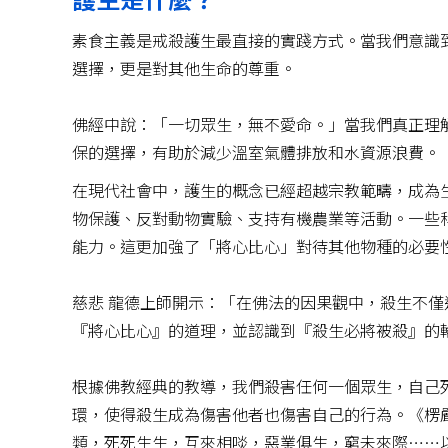
素食主義是戒殺護生最直接的實踐方式。當我們意識
選擇，更是對其他生命的尊重。
ㅤ
佛經中說：「一切眾生，無不愛命。」當我們真正理
保的選擇，有助於減少溫室氣體排放和水資源浪費。
在現代社會中，護生的概念已經超越宗教範疇，成為
物保護、反對動物實驗、支持有機農業等活動。一些
能力。這更加強了「將心比心」對待其他物種的必要
ㅤ
慈悲 龍德上師開示：「在佛法的因果觀中，殺生不
『將心比心』的道理，並認識到『殺生必將被殺』的
ㅤ
根據佛教經典的教導，我們殺害任何一個眾生，自己
環，使得殺生成為傷害他者也傷害自己的行為。《楞
類，死死生生，互來相啖，惡業俱生，窮未來際……