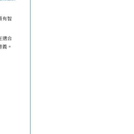
最有智
在適合
意義。