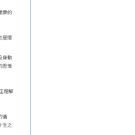
健康的
也是環
投身動
的思惟
正理解
的循
十生之