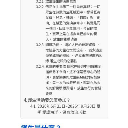
放生護生的深層意義
佛陀在此揭示了一個重要真理：一切
眾生在無數的生死輪迴中，都曾互為
父母、兄弟、姊妹。「自肉」與「他
肉」在輪迴的變換無常中，其實是同
一種肉，因此不能食用。今日的放
生，實際上是在拯救自己前世的親
人。 放生的雙重功德
間接功德 • 增加人們的福報資糧 •
增強善的力量在世間流布 • 減少過去
冤業成熟的機緣 • 建立未來得度的因
緣 護生戒殺的必要性
素食的重要性 佛陀在經典中明確開示
諸佛悉不食肉，這不僅是慈悲心的體
現，更是避免與眾生結惡緣的智慧選
擇。每一次的戒殺茹素，都是在為未
來的解脫積累資糧。 放生修行的實踐
要點
護生活動要怎麼參加？
2026年6月21日~2026年9月20日 夏
季 愛護海洋‧保育放流活動
護生是什麼？