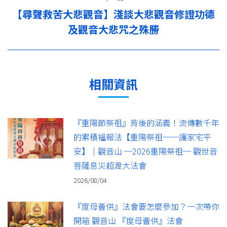
【尋聲救苦大悲觀音】淺談大悲觀音修證功德
下
及觀音大悲咒之殊勝
一
篇：
相關資訊
『重陽節祭祖』背後的涵義！流傳數千年
的累積福報法【重陽祭祖──護家宅平
安】｜觀音山 ─2026重陽祭祖─ 觀世音
菩薩息災超渡大法會
2026/08/04
『度母薈供』法會要怎麼參加？一次帶你
開箱 觀音山 『度母薈供』法會