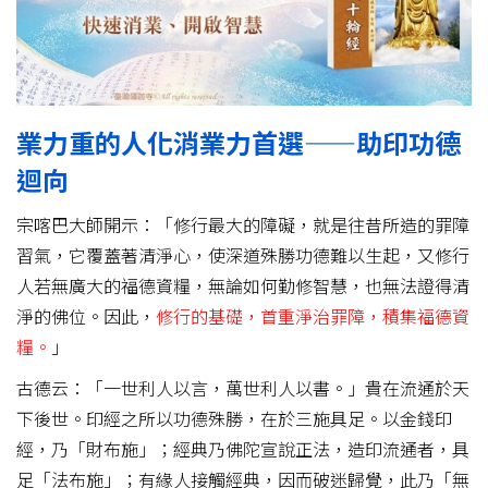
業力重的人化消業力首選——助印功德
迴向
宗喀巴大師開示：「修行最大的障礙，就是往昔所造的罪障
習氣，它覆蓋著清淨心，使深道殊勝功德難以生起，又修行
人若無廣大的福德資糧，無論如何勤修智慧，也無法證得清
淨的佛位。因此，
修行的基礎，首重淨治罪障，積集福德資
糧。
」
古德云：「一世利人以言，萬世利人以書。」貴在流通於天
下後世。印經之所以功德殊勝，在於三施具足。以金錢印
經，乃「財布施」；經典乃佛陀宣說正法，造印流通者，具
足「法布施」；有緣人接觸經典，因而破迷歸覺，此乃「無