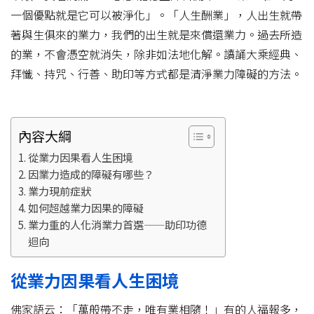
一個優點就是它可以被淨化」。「人生酬業」，人出生就帶
著與生俱來的業力，我們的出生就是來償還業力。過去所造
的業，不會憑空就消失，除非如法地化解。讀誦大乘經典、
拜懺、持咒、行善、助印等方式都是清淨業力障礙的方法。
內容大綱
從業力因果看人生困境
因業力造成的障礙有哪些？
業力現前症狀
如何超越業力因果的障礙
業力重的人化消業力首選——助印功德
迴向
從業力因果看人生困境
佛家語云：「萬般帶不走，唯有業相隨！」有的人福報多，