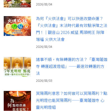
2026/08/04
為何『火供法會』可以快速改變命運？
『火供法會』末法時代最有效驗淨障之法
門！｜觀音山 2026 威猛 馬頭明王 除障
增福 火供大法會
2026/08/04
諸事不順，有無轉運的方法？「臺灣薩迦
寺 轉運超渡燈組」——最速效轉運的方
法
2026/08/03
冥陽兩利意思？如何做可以冥陽兩利？點
光明燈也能冥陽兩利——臺灣薩迦寺 心
靈光明燈組