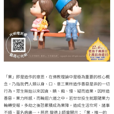
「業」即是造作的意思，在佛教理論中是極為重要的核心概
念，乃指我們人類以身、口、意三業所造作善惡是非的一切
行為。眾生無始以來因貪、瞋、痴、慢、疑而造業，因所造
善惡，業力所感，而輪迴六道之中，若世世投生就跟隨業力
輪轉受報，多劫之後恐累積成為業障，造成生活坎坷、諸事
不順、莫名病痛…。慈悲 龍德上師曾開示：「業，唯一的