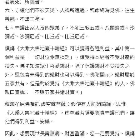
老病死）所惱害。
六、守護他們不被天災、人禍所遭遇，臨命終時見佛，往生
善趣，不墮三塗。
七、守護出家人及四眾弟子，不犯三皈五戒、八關齋戒、沙
彌戒、沙彌尼戒、比丘戒、比丘尼戒。
讀誦《大乘大集地藏十輪經》可以獲得各種利益，其中第一
個利益是「一切財位令無損乏」，讓受持本經者不受財產的
損失。佛陀知道眾生喜愛錢財，除了保護錢財不受損失之
外，還包含未得到的錢財也可以得到。佛陀開示，錢財屬於
五家共有，但是對於受持《大乘大集地藏十輪經》的人，佛
親口宣說：「不與五家共諸財寶。」
釋迦牟尼佛囑託 虛空藏菩薩：假使有人能夠讀誦、思惟
《大乘大集地藏十輪經》，虛空藏菩薩要負責守護他們，讓
他們得到利益、安樂。
因此，想要現世長壽無病、財富盈滿，您一定要受持、讀誦