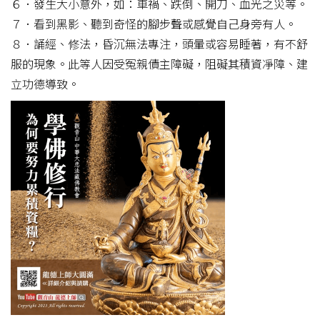
６．發生大小意外，如：車禍、跌倒、開刀、血光之災等。
７．看到黑影、聽到奇怪的腳步聲或感覺自己身旁有人。
８．誦經、修法，昏沉無法專注，頭暈或容易睡著，有不舒
服的現象。此等人因受冤親債主障礙，阻礙其積資凈障、建
立功德導致。