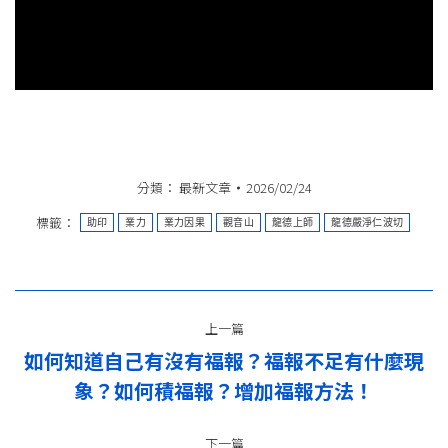
分類：
最新文章
2026/02/24
標籤：
助印
業力
業力因果
觀音山
龍德上師
龍德嚴淨仁波切
文
上一篇
章
如何知道自己有沒有福報？福報不足有什麼現
上
导
象？如何積福報？增加福報方法！
一
篇：
航
下一篇