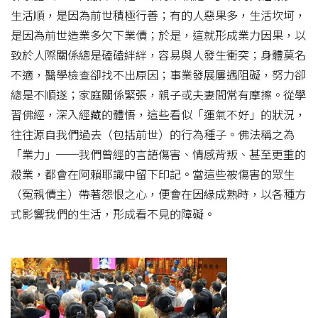
生活順，是因為前世積極行善；有的人惡果多，生活坎坷，
是因為前世造業多欠下業債；於是，這就形成業力因果，以
致於人際關係總是磕磕絆絆，容易與人發生衝突；身體莫名
不適，醫學檢查卻找不出原因；事業發展屢遇阻礙，努力卻
總是不順遂；家庭關係緊張，親子或夫妻間常有摩擦。從學
習佛經，深入經藏的體悟，這些看似「運氣不好」的狀況，
往往源自我們過去（包括前世）的行為種子。佛法稱之為
「業力」──我們曾經的言語傷害、情感背叛、甚至更重的
殺業，都會在阿賴耶識中留下印記。當這些被傷害的眾生
（冤親債主）帶著怨恨之心，便會在因緣成熟時，以各種方
式影響我們的生活，形成看不見的障礙。