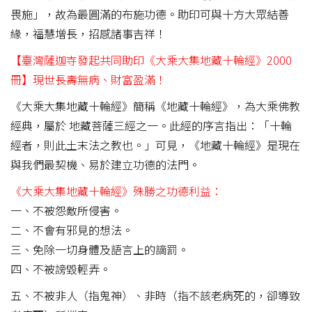
畏施」，故為最圓滿的布施功德。助印可與十方大眾結善
緣，福慧增長，招感諸事吉祥！
【臺灣薩迦寺發起共同助印《大乘大集地藏十輪經》2000
冊】現世長壽無病、財富盈滿！
《大乘大集地藏十輪經》簡稱《地藏十輪經》，為大乘佛教
經典，屬於 地藏菩薩三經之一。此經的序言指出：「十輪
經者，則此土末法之教也。」可見，《地藏十輪經》是現在
與我們最契機、易於建立功德的法門。
《大乘大集地藏十輪經》殊勝之功德利益：
一、不被怨敵所侵害。
二、不會有邪見的想法。
三、免除一切身體及語言上的謫罰。
四、不被謗毀輕弄。
五、不被非人（指鬼神）、非時（指不該老病死的，卻導致