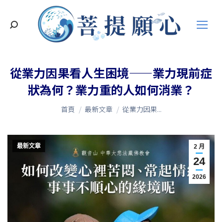
搜
索
從業力因果看人生困境——業力現前症
狀為何？業力重的人如何消業？
您在這裡：
首頁
最新文章
從業力因果...
最新文章
2 月
24
2026