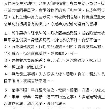
我們在多生累劫中，難免因無明造業，與眾生結下冤欠。這
些業力如同暴風雪，會阻礙我們的修行和生活，造成各種災
厄。尤其生活中常有些狀況，常被我們忽略，其實這是重大
惡業現前初期會有的徵兆，亦是業力現前時常有的警訊：
１．常作惡夢、睡眠障礙、睡夢間突然驚醒，或者睡覺常被
無形眾生侵擾。身體多病痛、消化系統不好、食慾不佳。
２．行為模式反常、個性突然遽變。例如：變得反常易怒、
特別貪心，特別愛亂購物、愛罵髒話…等。
３．思想觀念負面偏差：意志消沉、常說喪氣話、過度自
卑、想自殺…諸如此類。
４．無故發生事端，失去很多人緣、善助，例如：親友、長
官不護持；被謠言所牽連…。
５．諸事不順：舉凡經商洽公、健康、婚姻、升遷、人緣交
際、事業、學業…等接二連三不順遂之事，大多是冤親債主
合法來索報，加以障礙，得到苦報。