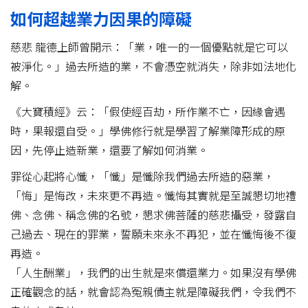
如何超越業力因果的障礙
慈悲 龍德上師曾開示：「業，唯一的一個優點就是它可以
被淨化。」過去所造的業，不會憑空就消失，除非如法地化
解。
《大寶積經》云：「假使經百劫，所作業不亡，因緣會遇
時，果報還自受。」學佛修行就是學習了解業障形成的原
因，先停止造新業，還要了解如何消業。
罪從心起將心懺，「懺」是懺除我們過去所造的惡業，
「悔」是悔改，未來更不再造。懺悔其實就是至誠懇切地禮
佛、念佛、稱念佛的名號，懇求佛菩薩的慈悲攝受，發露自
己過去、現在的罪業，誓願未來永不再犯，並在懺悔後不復
再造。
「人生酬業」，我們的出生就是來償還業力。如果沒有學佛
正確觀念的話，就會認為冤親債主就是障礙我們，令我們不