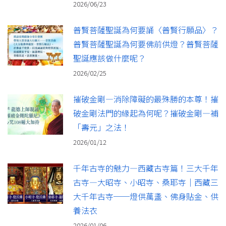
2026/06/23
普賢菩薩聖誕為何要誦〈普賢行願品〉？
普賢菩薩聖誕為何要佛前供燈？普賢菩薩
聖誕應該做什麼呢？
2026/02/25
摧破金剛—消除障礙的最殊勝的本尊！摧
破金剛法門的緣起為何呢？摧破金剛—補
「壽元」之法！
2026/01/12
千年古寺的魅力—西藏古寺篇！三大千年
古寺—大昭寺、小昭寺、桑耶寺｜西藏三
大千年古寺──燈供萬盞、佛身貼金、供
養法衣
2026/01/06