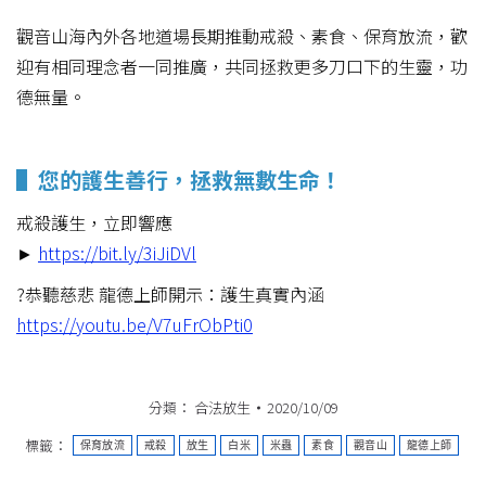
觀音山海內外各地道場長期推動戒殺、素食、保育放流，歡
迎有相同理念者一同推廣，共同拯救更多刀口下的生靈，功
德無量。
▌您的護生善行，拯救無數生命！
戒殺護生，立即響應
►
https://bit.ly/3iJiDVl
?恭聽慈悲 龍德上師開示：護生真實內涵
https://youtu.be/V7uFrObPti0
分類：
合法放生
2020/10/09
標籤：
保育放流
戒殺
放生
白米
米蟲
素食
觀音山
龍德上師