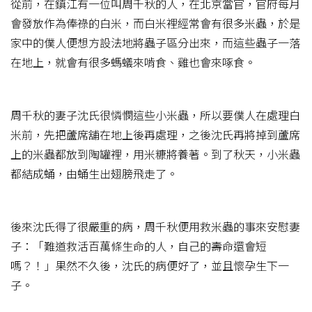
從前，在鎮江有一位叫周千秋的人，在北京當官，官府每月
會發放作為俸祿的白米，而白米裡經常會有很多米蟲，於是
家中的僕人便想方設法地將蟲子區分出來，而這些蟲子一落
在地上，就會有很多螞蟻來啃食、雞也會來啄食。
周千秋的妻子沈氏很憐憫這些小米蟲，所以要僕人在處理白
米前，先把蘆席舖在地上後再處理，之後沈氏再將掉到蘆席
上的米蟲都放到陶罐裡，用米糠將養著。到了秋天，小米蟲
都結成蛹，由蛹生出翅膀飛走了。
後來沈氏得了很嚴重的病，周千秋便用救米蟲的事來安慰妻
子：「難道救活百萬條生命的人，自己的壽命還會短
嗎？！」果然不久後，沈氏的病便好了，並且懷孕生下一
子。