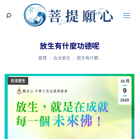
搜
索
放生有什麼功德呢
您在這裡：
首頁
合法放生
放生有什麼...
合法放生
10 月
9
2020