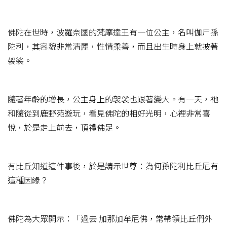
佛陀在世時，波羅奈國的梵摩達王有一位公主，名叫伽尸孫
陀利，其容貌非常清麗，性情柔善，而且出生時身上就披著
袈裟。
隨著年齡的增長，公主身上的袈裟也跟著變大。有一天，祂
和隨從到鹿野苑遊玩，看見佛陀的相好光明，心裡非常喜
悅，於是走上前去，頂禮佛足。
有比丘知道這件事後，於是請示世尊：為何孫陀利比丘尼有
這種因緣？
佛陀為大眾開示：「過去 加那加牟尼佛，常帶領比丘們外