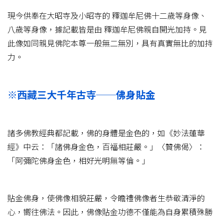
現今供奉在大昭寺及小昭寺的 釋迦牟尼佛十二歲等身像、
八歲等身像，據記載皆是由 釋迦牟尼佛親自開光加持。見
此像如同親見佛陀本尊一般無二無別，具有真實無比的加持
力。
※西藏三大千年古寺──佛身貼金
諸多佛教經典都記載，佛的身體是金色的，如《妙法蓮華
經》中云：「諸佛身金色，百福相莊嚴。」〈贊佛偈〉：
「阿彌陀佛身金色，相好光明無等倫。」
貼金佛身，使佛像相貌莊嚴，令瞻禮佛像者生恭敬清淨的
心，嚮往佛法。因此，佛像貼金功德不僅能為自身累積殊勝