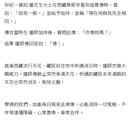
世紀。據說 蓮花生大士在西藏桑耶寺看到這尊像時，曾
說：「如我一般。」並給予加持，並稱「現在祂與我完全相
同。」
傳言當時在 蓮師加持後，曾問此像：「你像我嗎？」
這尊 蓮師像回答說：「像！」
其後西藏流行天花，藏民前往寺中祈請消災時，蓮師亦曾大
顯威力。蓮師像臉上突然長滿天花，祈請的藏民本來滿臉的
天花也突然消失，免除災難！
學佛的我們，如能每日親見此佛像，必能消除一切鬼魅、不
祥等諸種障礙，心常喜樂，身常吉祥。