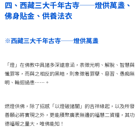
四、西藏三大千年古寺──燈供萬盞、
佛身貼金、供養法衣
※西藏三大千年古寺──燈供萬盞
「燈」在佛教中具諸多深遠意涵，表徵光明、解脫、智慧與
懺罪等，而與之相反的黑暗，則象徵著罪孽、惡習、愚痴無
明、輪迴過患……。
燃燈供佛，除了招感「以燈破諸闇」的吉祥緣起，以及所發
善願必將實現之外，更能積聚廣袤無邊的福慧二資糧，其功
德福報之量大，唯佛能知！