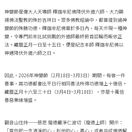
神變節是偉大人天導師 釋迦牟尼佛降伏外道六師、大力顯
揚佛法聖教的殊妙吉祥日。眾多佛教經論中，都曾提到過神
變節的殊勝功德，釋迦牟尼佛曾於多日內，每天示現一種神
變，令專門前來比試挑戰的外道師最終俯首認輸而皈依正
法。藏曆正月一日至十五日，便是紀念本師 釋迦牟尼佛以
神通降伏外道六師之日。
因此，2026年神變節（2月18日~3月3日）期間，每做一件
善事，其功德都會比平日行相同善法所得功德增上十億倍。
藏曆正月十六至三十日（3月4日~3月18日），亦是十萬倍
善惡業緣增盛。
觀音山住持──慈悲 龍德嚴淨仁波切（龍德上師）開示：
「當你起一念清淨的心、利他的心、善心，或者共成佛道解