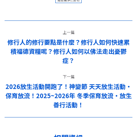
龍德嚴淨仁波切
文
上一篇
章
修行人的修行要點是什麼？修行人如何快速累
导
積福德資糧呢？修行人如何以佛法走出憂鬱
上
一
症？
航
篇：
下一篇
2026放生活動開跑了！神變節 天天放生活動‧
保育放流！2025~2026年 冬季保育放流‧放生
下
一
善行活動！
篇：