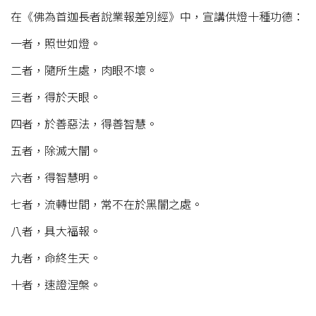
在《佛為首迦長者說業報差別經》中，宣講供燈十種功德：
一者，照世如燈。
二者，隨所生處，肉眼不壞。
三者，得於天眼。
四者，於善惡法，得善智慧。
五者，除滅大闇。
六者，得智慧明。
七者，流轉世間，常不在於黑闇之處。
八者，具大福報。
九者，命終生天。
十者，速證涅槃。