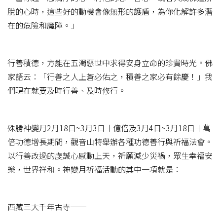
脫的心時，這些好的動機會像無形的護盾，為你化解許多潛
在的危險和魔障。」
行善積德，方能在五濁惡世中求得安身立命的珍貴時光。佛
家語云：「行善之人上蒼必佑之，積善之家必有餘慶！」我
們現在就要及時行善、及時修行。
殊勝神變月2月18日~3月3日十億倍及3月4日~3月18日十萬
倍功德增長期間，觀音山特舉辦各種功德善行與祈福法會。
以行善改過的虔誠心感動上天，祈願減少災禍，眾生幸福安
樂，世界祥和。神變月祈福活動的其中一項就是：
西藏三大千年古寺──