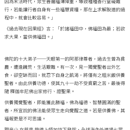
因為末法時代，眾生普遍福薄障重，導致種種善行窒礙難
行，若能讓行者自身有一些福慧資糧，那在上求解脫道的過
程中，就會比較容易。」
《過去現在因果經》言：「於諸福田中，佛福田為最；若欲
求大果，當供佛福田。」
佛陀的十大弟子──天眼第一的阿那律尊者，過去生曾為貧
農，遭逢饑荒，生活艱難。有一次，見一獨覺聖者出外乞
食，卻空缽而回，就忍下自身之飢渴，將僅有之粗米飯供養
聖者。由此供養功德，使其九十一劫不受貧窮之苦，最後得
隨 釋迦牟尼佛出家修行、證聖果。
供養獨覺聖者，即能獲此勝福，佛為福德、智慧圓滿的聖
者，所宣說的佛法能使眾生走向覺醒之道。若是供養佛，其
福報更是不可思議。
觀音山 在慈悲 龍德上師加持下發起，全球海內外道場七眾