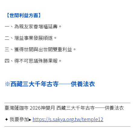
【世間利益方面】
一、為親友家眷增福延壽。
二、增益事業發展順遂。
三、獲得世間與出世間雙重利益。
四、得不可思議殊勝果報。
※西藏三大千年古寺──供養法衣
臺灣薩迦寺 2026神變月 西藏三大千年古寺──供養法衣
✦ 我要參加▸
https://s.sakya.org.tw/temple12