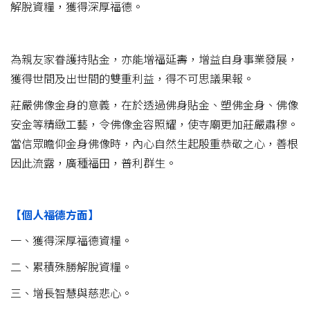
解脫資糧，獲得深厚福德。
為親友家眷護持貼金，亦能增福延壽，增益自身事業發展，
獲得世間及出世間的雙重利益，得不可思議果報。
莊嚴佛像金身的意義，在於透過佛身貼金、塑佛金身、佛像
安金等精緻工藝，令佛像金容照耀，使寺廟更加莊嚴肅穆。
當信眾瞻仰金身佛像時，內心自然生起殷重恭敬之心，善根
因此流露，廣種福田，普利群生。
【個人福德方面】
一、獲得深厚福德資糧。
二、累積殊勝解脫資糧。
三、增長智慧與慈悲心。