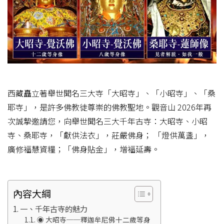
西藏矗立著舉世聞名三大寺「大昭寺」、「小昭寺」、「桑
耶寺」，是許多佛教徒尊崇的佛教聖地。觀音山 2026年再
次誠摯邀請您，向舉世聞名三大千年古寺：大昭寺、小昭
寺、桑耶寺，「獻供法衣」，莊嚴佛身； 「燈供萬盞」，
廣修福慧資糧；「佛身貼金」，增福延壽。
內容大綱
一、千年古寺的魅力
◉ 大昭寺──釋迦牟尼佛十二歲等身