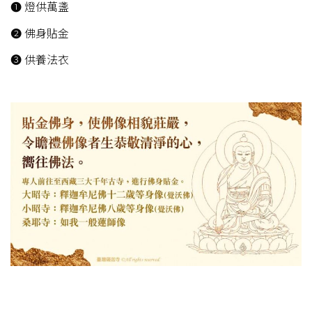
❶ 燈供萬盞
❷ 佛身貼金
❸ 供養法衣