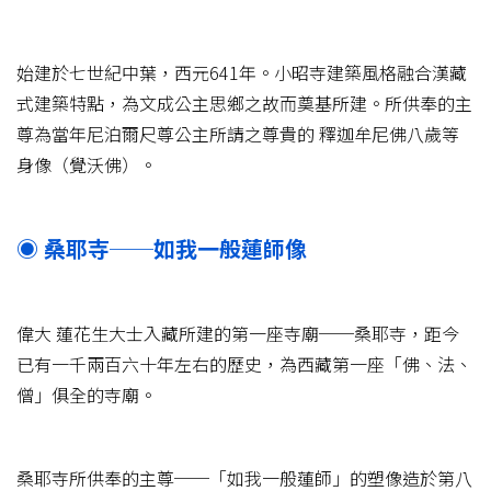
始建於七世紀中葉，西元641年。小昭寺建築風格融合漢藏
式建築特點，為文成公主思鄉之故而奠基所建。所供奉的主
尊為當年尼泊爾尺尊公主所請之尊貴的 釋迦牟尼佛八歲等
身像（覺沃佛）。
◉ 桑耶寺──如我一般蓮師像
偉大 蓮花生大士入藏所建的第一座寺廟──桑耶寺，距今
已有一千兩百六十年左右的歷史，為西藏第一座「佛、法、
僧」俱全的寺廟。
桑耶寺所供奉的主尊──「如我一般蓮師」的塑像造於第八