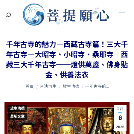
搜
索
千年古寺的魅力—西藏古寺篇！三大千
年古寺—大昭寺、小昭寺、桑耶寺｜西
藏三大千年古寺──燈供萬盞、佛身貼
金、供養法衣
您在這裡：
首頁
合法放生
放生功德
千年古寺的...
放生功德
1 月
6
最新文章
2026