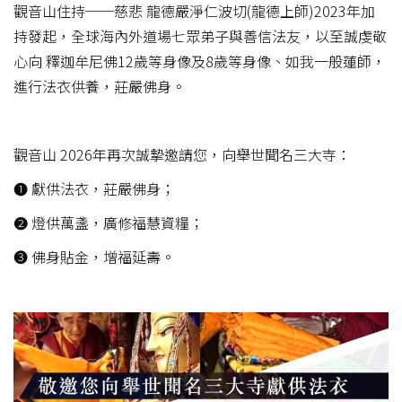
觀音山住持──慈悲 龍德嚴淨仁波切(龍德上師)2023年加
持發起，全球海內外道場七眾弟子與善信法友，以至誠虔敬
心向 釋迦牟尼佛12歲等身像及8歲等身像、如我一般蓮師，
進行法衣供養，莊嚴佛身。
觀音山 2026年再次誠摯邀請您，向舉世聞名三大寺：
❶ 獻供法衣，莊嚴佛身；
❷ 燈供萬盞，廣修福慧資糧；
❸ 佛身貼金，增福延壽。