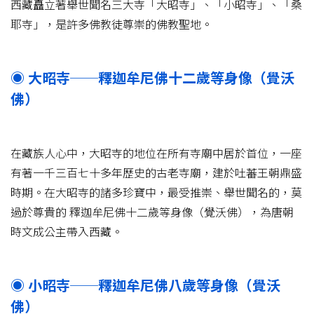
西藏矗立著舉世聞名三大寺「大昭寺」、「小昭寺」、「桑
耶寺」，是許多佛教徒尊崇的佛教聖地。
◉ 大昭寺──釋迦牟尼佛十二歲等身像（覺沃
佛）
在藏族人心中，大昭寺的地位在所有寺廟中居於首位，一座
有著一千三百七十多年歷史的古老寺廟，建於吐蕃王朝鼎盛
時期。在大昭寺的諸多珍寶中，最受推崇、舉世聞名的，莫
過於尊貴的 釋迦牟尼佛十二歲等身像（覺沃佛），為唐朝
時文成公主帶入西藏。
◉ 小昭寺──釋迦牟尼佛八歲等身像（覺沃
佛）