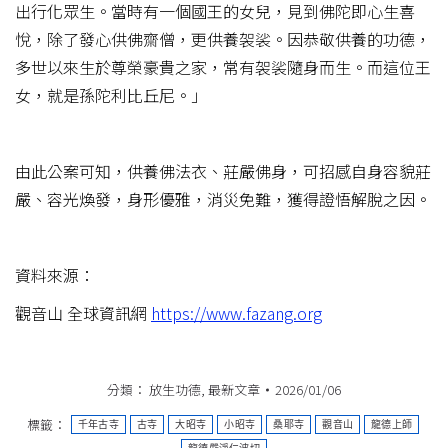
出行化眾生。當時有一個國王的女兒，見到佛陀即心生喜
悅，除了發心供佛齋僧，更供養袈裟。因恭敬供養的功德，
多世以來生於尊榮豪貴之家，常有袈裟隨身而生。而這位王
女，就是孫陀利比丘尼。」
由此公案可知，供養佛法衣、莊嚴佛身，可招感自身容貌莊
嚴、容光煥發，身形優雅，消災免難，獲得證悟解脫之因。
資料來源：
觀音山 全球資訊網
https://www.fazang.org
分類：
放生功德
,
最新文章
2026/01/06
標籤：
千年古寺
古寺
大昭寺
小昭寺
桑耶寺
觀音山
龍德上師