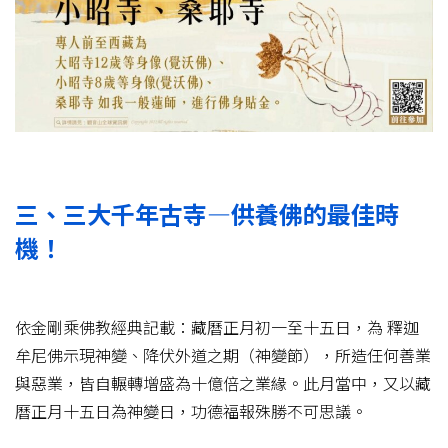
三、三大千年古寺—供養佛的最佳時
機！
依金剛乘佛教經典記載：藏曆正月初一至十五日，為 釋迦
牟尼佛示現神變、降伏外道之期（神變節），所造任何善業
與惡業，皆自輾轉增盛為十億倍之業緣。此月當中，又以藏
曆正月十五日為神變日，功德福報殊勝不可思議。