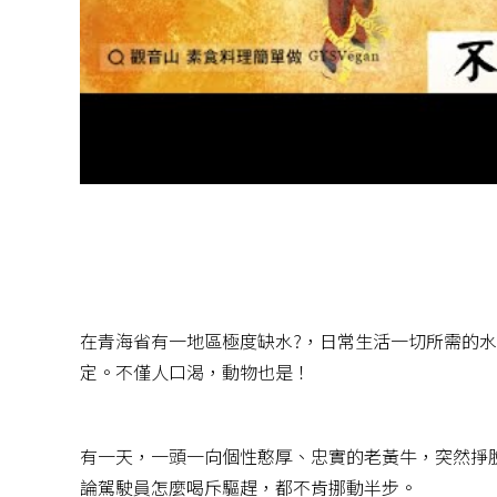
在青海省有一地區極度缺水?，日常生活一切所需的
定。不僅人口渴，動物也是！
有一天，一頭一向個性憨厚、忠實的老黃牛，突然掙
論駕駛員怎麼喝斥驅趕，都不肯挪動半步。