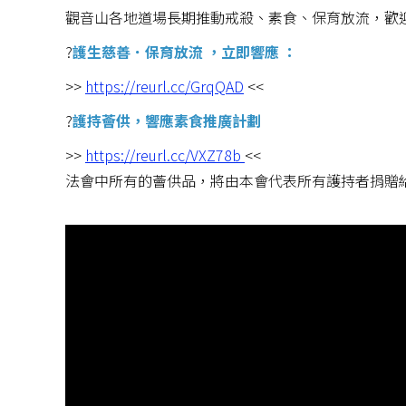
觀音山各地道場長期推動戒殺、素食、保育放流，歡
?️
護生慈善．保育放流 ，立即響應 ：
>>
https://reurl.cc/GrqQAD
<<
?
護持薈供，響應素食推廣計劃
>>
https://reurl.cc/VXZ78b
<<
法會中所有的薈供品，將由本會代表所有護持者捐贈