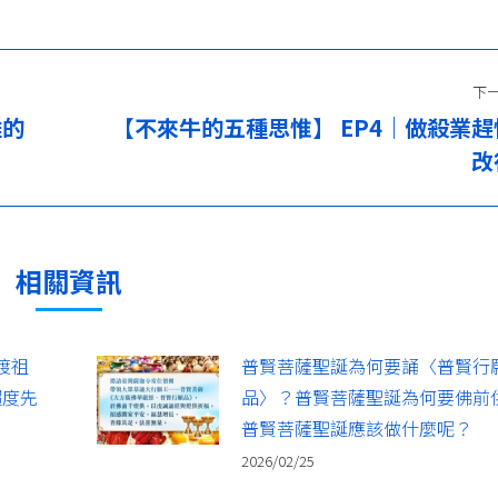
下
離的
【不來牛的五種思惟】 EP4｜做殺業趕
下
改
一
篇：
相關資訊
渡祖
普賢菩薩聖誕為何要誦〈普賢行
超度先
品〉？普賢菩薩聖誕為何要佛前
普賢菩薩聖誕應該做什麼呢？
2026/02/25