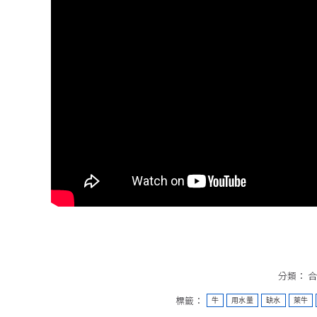
分類：
合
標籤：
牛
用水量
缺水
萊牛