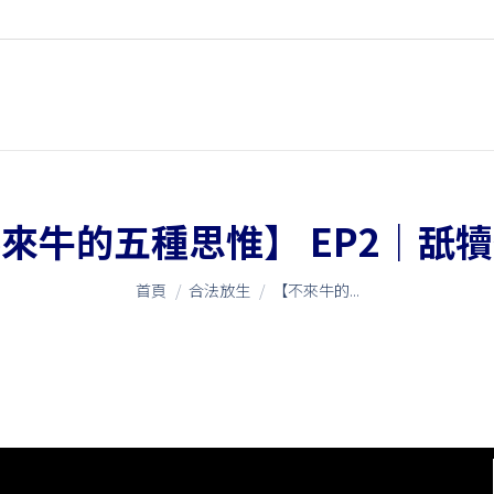
來牛的五種思惟】 EP2｜舐
您在這裡：
首頁
合法放生
【不來牛的...