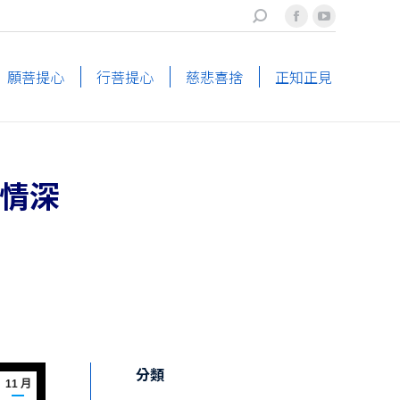
搜
Facebook
YouTube
索
page
page
opens
opens
願菩提心
行菩提心
慈悲喜捨
正知正見
in
in
new
new
window
window
犢情深
分類
11 月