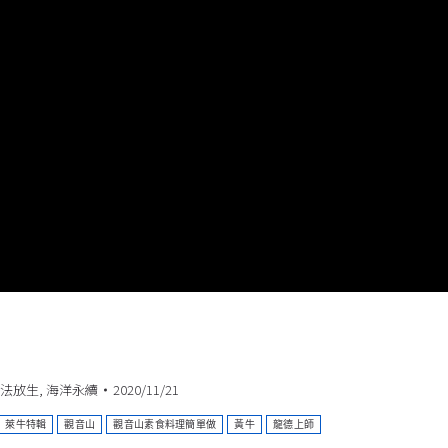
法放生
,
海洋永續
2020/11/21
萊牛特輯
觀音山
觀音山素食料理簡單做
黃牛
龍德上師