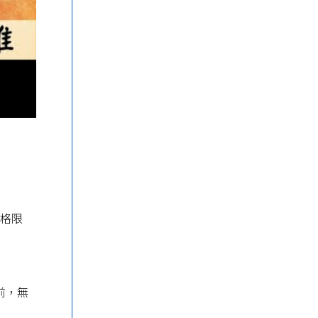
嚴格限
前，無