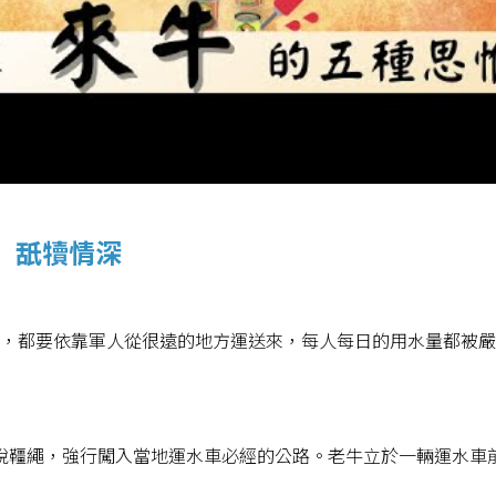
舐犢情深
水，都要依靠軍人從很遠的地方運送來，每人每日的用水量都被
脫韁繩，強行闖入當地運水車必經的公路。老牛立於一輛運水車