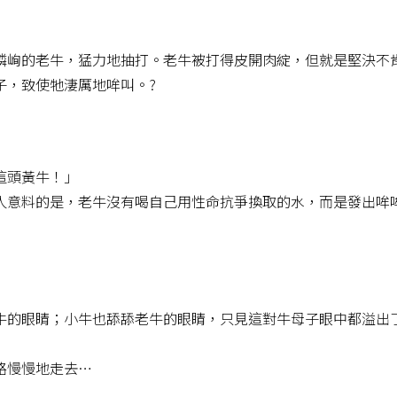
嶙峋的老牛，猛力地抽打。老牛被打得皮開肉綻，但就是堅決不
子，致使牠淒厲地哞叫。?
這頭黃牛！」
人意料的是，老牛沒有喝自己用性命抗爭換取的水，而是發出哞
牛的眼睛；小牛也舔舔老牛的眼睛，只見這對牛母子眼中都溢出
路慢慢地走去…