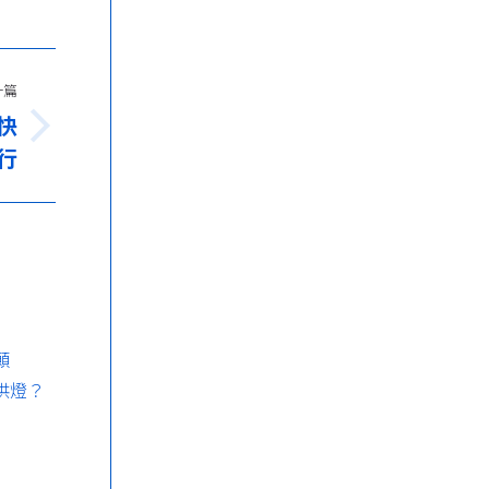
一篇
快
行
願
供燈？