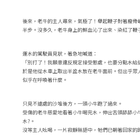
後來，老牛的主人尋來，氣極了！舉起鞭子對著瘦骨
半步。沒多久，老牛身上的鮮血沁了出來、染紅了鞭
運水的駕駛員見狀，著急地喊道：
「別打了！我願意違反規定接受懲處，也要分點水給
於是他從水車上取出半盆水放在老牛面前。但出乎眾
似乎在呼喚著什麼。
只見不遠處的沙堆後方，一頭小牛跑了過來。
受傷的老牛慈愛地看著小牛喝完水，伸出舌頭舔舔小
水?。
沒等主人吆喝，一片寂靜無語中，牠們已朝著回家的