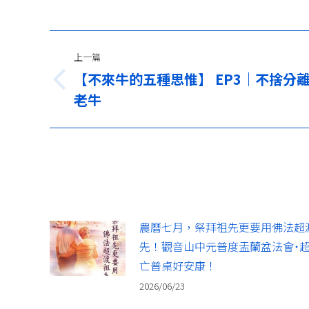
文
上一篇
章
【不來牛的五種思惟】 EP3｜不捨分
上
导
老牛
一
篇：
航
農曆七月，祭拜祖先更要用佛法超
先！觀音山中元普度盂蘭盆法會˙
亡普桌好安康！
2026/06/23