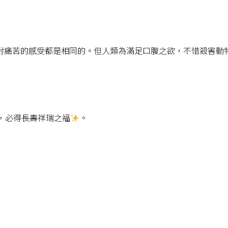
對痛苦的感受都是相同的。但人類為滿足口腹之欲，不惜殺害動
，必得長壽祥瑞之福
。