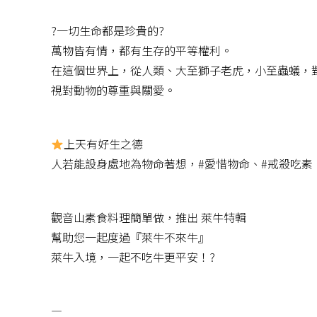
?一切生命都是珍貴的?
萬物皆有情，都有生存的平等權利。
在這個世界上，從人類、大至獅子老虎，小至蟲蟻，
視對動物的尊重與關愛。
上天有好生之德
人若能設身處地為物命著想，#愛惜物命、#戒殺吃素
觀音山素食料理簡單做，推出 萊牛特輯
幫助您一起度過『萊牛不來牛』
萊牛入境，一起不吃牛更平安！?
—