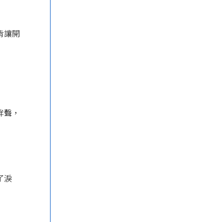
肯讓開
哞聲，
了淚