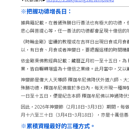
※把握功德增長日：
據典籍記載，在普通殊勝日行善法也有極大的功德，
悲心與菩提心等，任一善法的功德都會呈現十億倍的
《時輪金剛》密續的教理或在吉祥日出現日食或月食
以，有日食、月食或者神變日，要把握這樣的時間精
依金剛乘佛教經典記載：藏曆正月初一至十五日，為
業，皆自輾轉增盛為十億倍之業緣。此月當中，又以
神變節是偉大人天導師 釋迦牟尼佛降伏外道六師、
殊勝功德，釋迦牟尼佛曾於多日內，每天示現一種神
一日至十五日，便是紀念本師 釋迦牟尼佛以神通降伏
因此，2026年神變節（2月18日~3月3日）期間
月十六至三十日（3月4日~3月18日），亦是十萬倍
※累積資糧最好的三種方式。