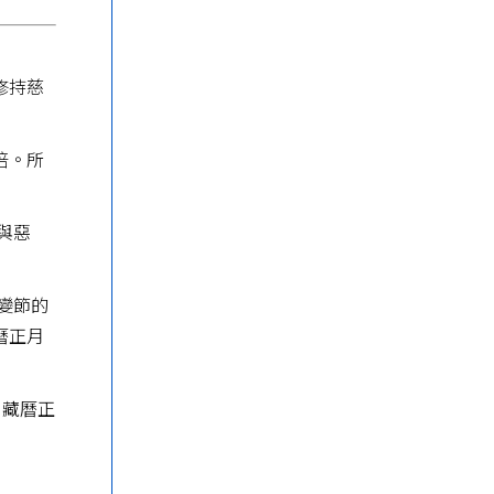
修持慈
倍。所
與惡
變節的
曆正月
。藏曆正