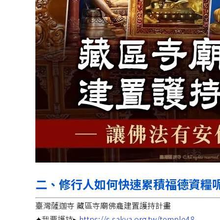
二、修行人如何快速累積福德資糧
臺灣薩迦寺 藏區寺廟佛龕建置護持計畫
✦我要護持▸
https://s.sakya.org.tw/temple48