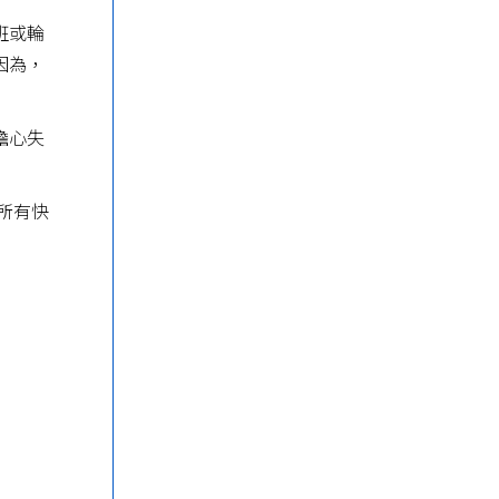
班或輪
因為，
擔心失
所有快