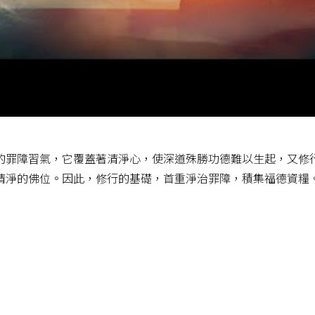
的罪障習氣，它覆蓋著清淨心，使深道殊勝功德難以生起，又修
清淨的佛位。因此，修行的基礎，首重淨治罪障，積集福德資糧