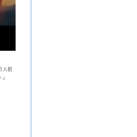
行人若
。」