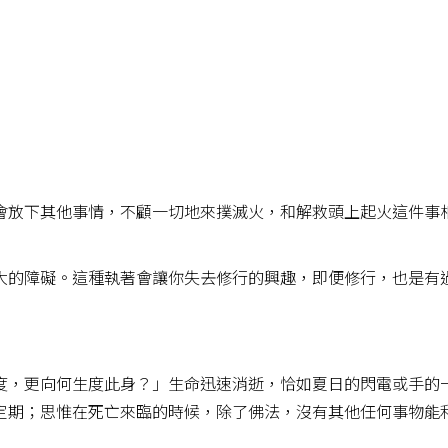
會放下其他事情，不顧一切地來撲滅火，和解救頭上起火這件事
大的障礙。這種執著會讓你失去修行的興趣，即便修行，也是有
度，更向何生度此身？」生命迅速消逝，恰如夏日的閃電或手的
定期；思惟在死亡來臨的時候，除了佛法，沒有其他任何事物能