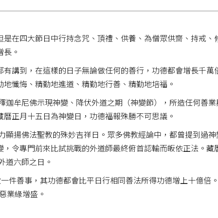
但是在四大節日中行持念咒、頂禮、供養、為僧眾供齋、持戒、
增長。
都有講到，在這樣的日子無論做任何的善行，功德都會增長千萬
勤地懺悔、精勤地進道、精勤地行善、精勤地培福。
 釋迦牟尼佛示現神變、降伏外道之期（神變節），所造任何善業
藏曆正月十五日為神變日，功德福報殊勝不可思議。
大力顯揚佛法聖教的殊妙吉祥日。眾多佛教經論中，都曾提到過神
變，令專門前來比試挑戰的外道師最終俯首認輸而皈依正法。藏
外道六師之日。
，每做一件善事，其功德都會比平日行相同善法所得功德增上十億倍
善惡業緣增盛。