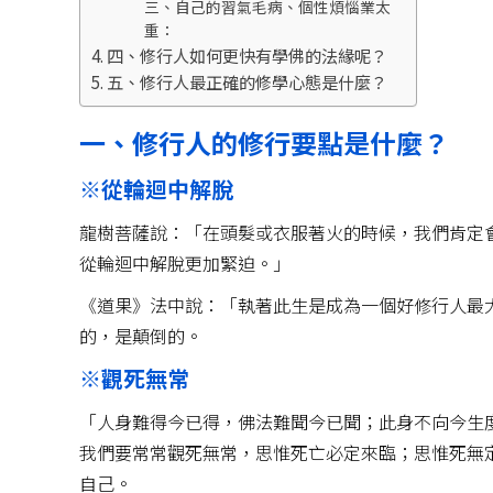
三、自己的習氣毛病、個性煩惱業太
重：
四、修行人如何更快有學佛的法緣呢？
五、修行人最正確的修學心態是什麼？
一、修行人的修行要點是什麼？
※從輪迴中解脫
龍樹菩薩說：「在頭髮或衣服著火的時候，我們肯定
從輪迴中解脫更加緊迫。」
《道果》法中說：「執著此生是成為一個好修行人最
的，是顛倒的。
※觀死無常
「人身難得今已得，佛法難聞今已聞；此身不向今生
我們要常常觀死無常，思惟死亡必定來臨；思惟死無
自己。