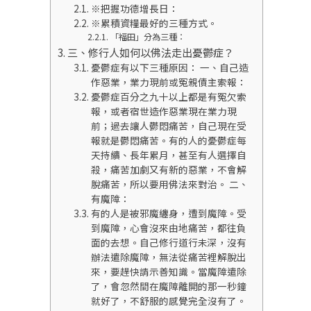
※把握功德增長日：
※累積資糧最好的三種方式。
「福田」分為三種：
三、修行人如何以佛法走出憂鬱症？
憂鬱症有以下三種原因： 一、自己造
作惡業，業力現前或冤親債主索報：
憂鬱症百分之九十以上都是有冤欠索
報，或者宿世造作惡業現在業力現
前；過去讓人鬱悶痛苦，自己現在受
報就是鬱悶痛苦。有的人的憂鬱症每
天持續、長年累月，甚至有人選擇自
殺，痛苦加劇又有新的惡業，不會解
脫痛苦，所以要用佛法來對治。 二、
有魔障：
有的人是被邪魔纏身，遭到魔障。受
到魔障，心會沒來由地痛苦，都往負
面的去想。自己修行道行未深，沒有
辦法遣除魔障，無法從痛苦裡解脫出
來，要趕快請示善知識。當魔障遣除
了，會忽然間在魔障離開的那一秒鐘
就好了，不舒服的感覺完全沒有了。