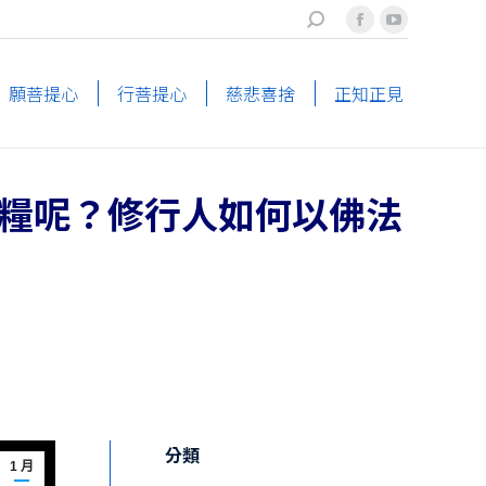
搜
Facebook
YouTube
索
page
page
opens
opens
願菩提心
行菩提心
慈悲喜捨
正知正見
in
in
new
new
window
window
糧呢？修行人如何以佛法
分類
1 月