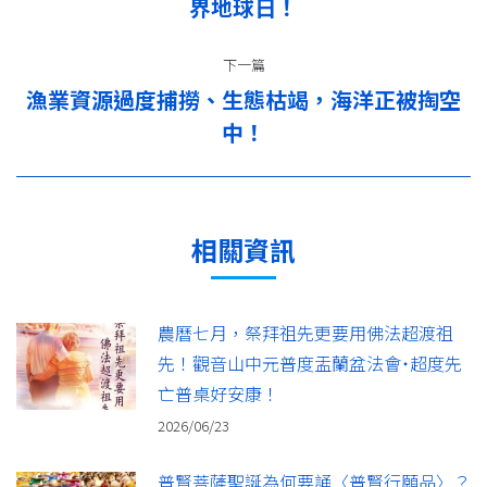
导
界地球日！
一
篇：
航
下一篇
漁業資源過度捕撈、生態枯竭，海洋正被掏空
下
中！
一
篇：
相關資訊
農曆七月，祭拜祖先更要用佛法超渡祖
先！觀音山中元普度盂蘭盆法會˙超度先
亡普桌好安康！
2026/06/23
普賢菩薩聖誕為何要誦〈普賢行願品〉？