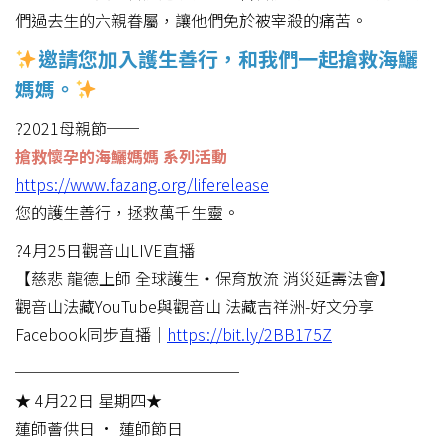
們過去生的六親眷屬，讓他們免於被宰殺的痛苦。
邀請您加入護生善行，和我們一起搶救海鱺
媽媽。
?2021母親節──
搶救懷孕的海鱺媽媽 系列活動
https://www.fazang.org/liferelease
您的護生善行，拯救萬千生靈。
?4月25日觀音山LIVE直播
【慈悲 龍德上師 全球護生‧保育放流 消災延壽法會】
觀音山法藏YouTube與觀音山 法藏吉祥洲-好文分享
Facebook同步直播｜
https://bit.ly/2BB175Z
──────────────
★ 4月22日 星期四★
蓮師薈供日 • 蓮師節日