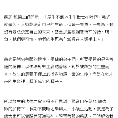
慈悲 龍德上師開示：「眾生不斷地生生世世在輪迴，輪迴
就是苦，人還能決定自己的生命；但是一隻魚、一隻鳥，牠
沒有辦法決定自己的未來，甚至那些被飼養待宰的豬、鴨、
魚，牠們更可憐，牠們的生死完全掌握在人類手上。」
慈悲是諸佛菩薩的體性，學佛的弟子們，所要學習的是佛菩
薩的精神，以佛法對眾生廣結善緣，對於被釋放的生靈而
言，放生的意義不僅止於拯救牠這一世的生命，而是在牠未
來的生命裡，種下成佛的種子。
所以放生的功德才會大得不可思議。觀音山在慈悲 龍德上
師的加持下，長期不間斷地舉辦大、小護生活動，就是為了
讓大家可以實踐菩薩道精神，學習菩薩的慈悲，同時解救我