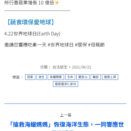
所行善惡業增長 10 億倍
──────────────
【蔬食環保愛地球】
4.22世界地球日(Earth Day)
邀請您響應吃素一天 #世界地球日 #環保 #母親節
分類：
合法放生
2021/04/22
標籤：
因果
放生
海鱺媽媽
生命
觀音山
輪迴
龍德上師
龍德嚴淨仁波切
文
上一篇
章
「搶救海鱺媽媽」恢復海洋生態，一同響應世
上