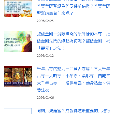
普賢菩薩聖誕為何要佛前供燈？普賢菩薩
聖誕應該做什麼呢？
2026/02/25
摧破金剛—消除障礙的最殊勝的本尊！摧
破金剛法門的緣起為何呢？摧破金剛—補
「壽元」之法！
2026/01/12
千年古寺的魅力—西藏古寺篇！三大千年
古寺—大昭寺、小昭寺、桑耶寺｜西藏三
大千年古寺──燈供萬盞、佛身貼金、供
養法衣
2026/01/06
何謂六波羅蜜？成就佛道最重要的六種行