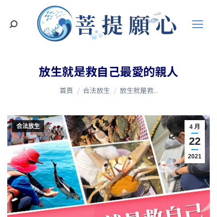
搜
索
放生就是救自己最愛的親人
您在這裡：
首頁
合法放生
放生就是救...
合法放生
4 月
22
2021