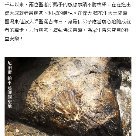
千年以來，兩位聖者所賜予的感應事蹟不勝枚舉，在在道出
偉大成就者最慈悲、利眾的體現。在偉大 蓮花生大士成道
暨湯東佳波大師聖誕吉祥日，身爲佛弟子應當虔心追隨成就
者的腳步，力行慈悲、廣弘佛法善道，為眾生帶來究竟的利
益安樂！