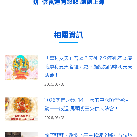
動–供養迴向慈悲 龍德上師
篇：
相關資訊
「摩利支天」菩薩？天神？你不能不認識
的摩利支天菩薩，更不能錯過的摩利支天
法會！
2026/08/08
2026就是要參加不一樣的中秋節習俗活
動——威猛 馬頭明王火供大法會！
2026/08/08
除了拜拜，還要地基主超渡？哪裡有做地