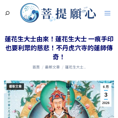
搜
索
蓮花生大士由來！蓮花生大士 一痕手印
也要利眾的慈悲！不丹虎穴寺的蓮師傳
奇！
您在這裡：
首頁
最新文章
蓮花生大士...
最新文章
6 月
3
2026