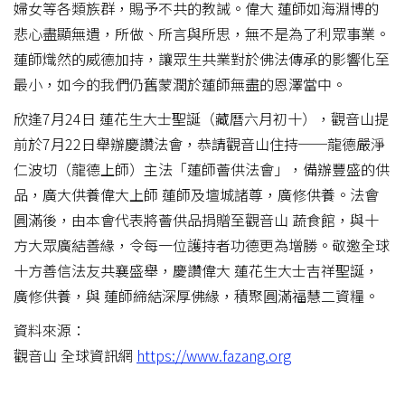
婦女等各類族群，賜予不共的教誡。偉大 蓮師如海淵博的
悲心盡顯無遺，所做、所言與所思，無不是為了利眾事業。
蓮師熾然的威德加持，讓眾生共業對於佛法傳承的影響化至
最小，如今的我們仍舊蒙潤於蓮師無盡的恩澤當中。
欣逢7月24日 蓮花生大士聖誕（藏曆六月初十），觀音山提
前於7月22日舉辦慶讚法會，恭請觀音山住持──龍德嚴淨
仁波切（龍德上師）主法「蓮師薈供法會」，備辦豐盛的供
品，廣大供養偉大上師 蓮師及壇城諸尊，廣修供養。法會
圓滿後，由本會代表將薈供品捐贈至觀音山 蔬食館，與十
方大眾廣結善緣，令每一位護持者功德更為增勝。敬邀全球
十方善信法友共襄盛舉，慶讚偉大 蓮花生大士吉祥聖誕，
廣修供養，與 蓮師締結深厚佛緣，積聚圓滿福慧二資糧。
資料來源：
觀音山 全球資訊網
https://www.fazang.org