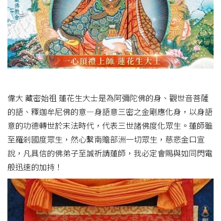
偉大 藏密始祖 蓮花生大士是為阿彌陀佛的身、觀世音菩薩
的語、釋迦牟尼佛的意—身語意三密之金剛應化身，以身語
意的功德轉世於末法時代，代表三世諸佛度化眾生。蓮師雖
至羅剎國度眾生，然心繫南贍部洲一切眾生，慈悲金口宣
說，凡具信的佛弟子至誠祈請蓮師，我必定會賜與如同閃電
般迅速的加持！