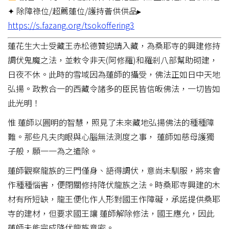
✦ 除障祿位/超薦蓮位/護持薈供供品▸
https://s.fazang.org/tsokoffering3
蓮花生大士受藏王赤松德贊迎請入藏，為桑耶寺的興建修持
調伏鬼魔之法，並敕令非天(阿修羅)和羅剎八部幫助砌建，
日夜不休。此時的雪域因為蓮師的攝受，佛法正如日中天地
弘揚。政教合一的西藏令諸多的臣民皆信皈佛法，一切皆如
此光明！
惟 蓮師以圓明的智慧，照見了未來藏地弘揚佛法的種種障
難。那些凡夫肉眼與心腦無法測度之事， 蓮師如慈母護獨
子般，願一一為之遣除。
蓮師觀察龍族的三門僅身、語得調伏，意尚未馴服，將來會
作種種惱害，便閉關修持降伏龍族之法。時桑耶寺興建的木
材有所短缺，龍王便化作人形對國王作障礙，承諾提供桑耶
寺的建材，但要求國王讓 蓮師解除修法，國王應允，因此
蓮師未能完成降伏龍族意密。