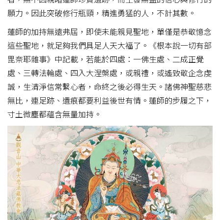
願力。因此突破修行瓶頸，精進勇猛的人，不計其數。
蓮師的加持無遠弗屆，即使未能親見聖地，單僅是恭敬憶念
這些聖地，就足夠我們具足人天大福了。《根本說一切有部
毘奈耶雜事》中記載，若能於四處：一佛生處、二成正覺
處、三轉法輪處、四入大涅槃處，或親禮，或遙致敬企念虔
誠，生清淨信常繫心者，命終之後必得生天。諸佛神聖慈悲
無比，連足跡、遺痕都要利益後世有情。蓮師的步履之下，
寸土微塵都蘊含無量加持。