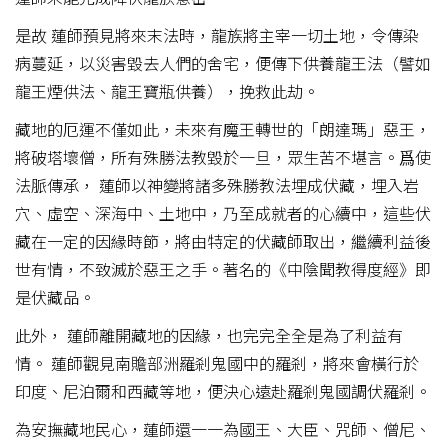
是故 蓮師預見將來末法時，龍族將主宰一切土地，令傳染
病蔓延，以災害毀去人們的舍宅，便傳下供養龍王法（譬如
龍王煙供法、龍王寶瓶供養），挽救此劫。
藏地的厄運不僅如此，未來有魔王轉世的「朗達瑪」惡王，
將破塔壞僧，所有殊勝法教毀於一旦，眾生苦不堪言。爲使
法脈傳承， 蓮師以神變將諸多殊勝教法埋成伏藏，埋入岩
穴、虛空、深海中、土地中，乃至成就者的心續中，這些伏
藏在一定的因緣時節，將由特定的伏藏師取出，繼續利益後
世有情，不致滅於惡王之手。著名的《中陰聞教得度經》即
是伏藏品。
此外， 蓮師離開藏地的因緣，也完完全全是為了利益有
情。 蓮師觀見南贍部洲羅剎鬼國中的羅剎，將來會橫行於
印度、尼泊爾和西藏等地，便決心遠赴羅剎鬼國調伏羅剎。
為安撫藏地民心，蓮師還一一為國王、大臣、咒師、僧尼、