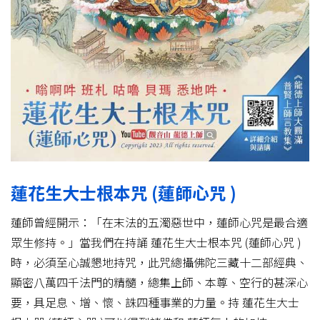
蓮花生大士根本咒 (蓮師心咒 )
蓮師曾經開示：「在末法的五濁惡世中，蓮師心咒是最合適
眾生修持。」當我們在持誦 蓮花生大士根本咒 (蓮師心咒 )
時，必須至心誠懇地持咒，此咒總攝佛陀三藏十二部經典、
顯密八萬四千法門的精髓，總集上師、本尊、空行的甚深心
要，具足息、增、懷、誅四種事業的力量。持 蓮花生大士