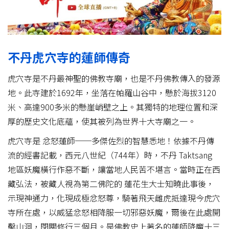
不丹虎穴寺的蓮師傳奇
虎穴寺是不丹最神聖的佛教寺廟，也是不丹佛教傳入的發源
地。此寺建於1692年，坐落在帕羅山谷中，懸於海拔3120
米、高達900多米的懸崖峭壁之上。其獨特的地理位置和深
厚的歷史文化底蘊，使其被列為世界十大寺廟之一。
虎穴寺是 忿怒蓮師──多傑佐烈的智慧悉地！依據不丹傳
流的經書記載，西元八世紀（744年）時，不丹 Taktsang
地區妖魔橫行作惡不斷，讓當地人民苦不堪言。當時正在西
藏弘法，被藏人視為第二佛陀的 蓮花生大士知曉此事後，
示現神通力，化現成極忿怒尊，騎著飛天雌虎抵達現今虎穴
寺所在處，以威猛忿怒相降服一切邪惡妖魔，爾後在此處開
鑿山洞，閉關修行三個月。是佛教史上著名的蓮師降魔十三