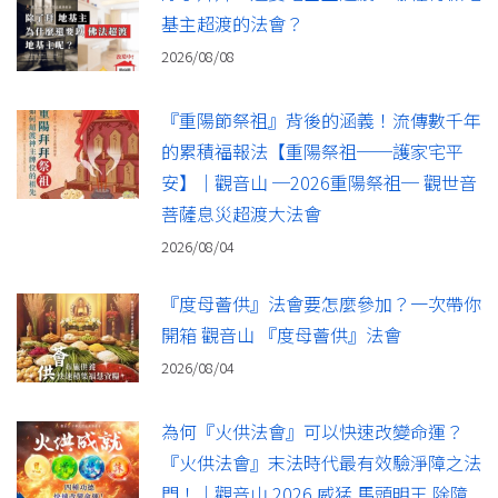
基主超渡的法會？
2026/08/08
『重陽節祭祖』背後的涵義！流傳數千年
的累積福報法【重陽祭祖──護家宅平
安】｜觀音山 ─2026重陽祭祖─ 觀世音
菩薩息災超渡大法會
2026/08/04
『度母薈供』法會要怎麼參加？一次帶你
開箱 觀音山 『度母薈供』法會
2026/08/04
為何『火供法會』可以快速改變命運？
『火供法會』末法時代最有效驗淨障之法
門！｜觀音山 2026 威猛 馬頭明王 除障