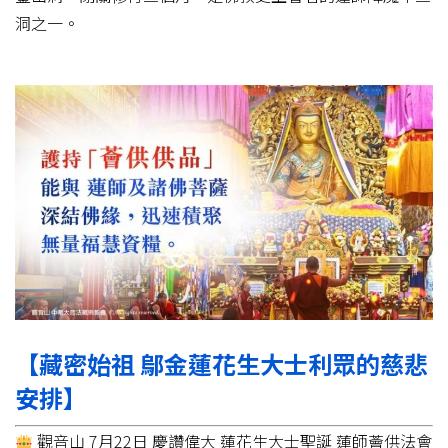
洞之一。
【藏密始祖 鄔金蓮花生大士利眾的慈悲
安排】
觀音山 7月22日 慶讚偉大 蓮花生大士聖誕 蓮師薈供法會