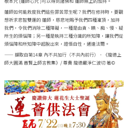
根本咒 (蓮師心咒 )可以得到諸佛和 蓮師無上的加持。
蓮師如何能救度我們這些罪苦眾生呢？我們在修持時，要觀
想祈求悲智雙運的 蓮師，慈悲地賜予我們四種灌頂，加持
我們，令我們消除二種障礙，一種是由貪、瞋、痴、慢、疑
所生的煩惱障；另一種是執持三種分識的所知障，讓我們從
煩惱障和所知障中超脫出來，證悟自性，通達法爾。
—— 擷取自第14章 內不共加行（不共內前行）．《龍德上
師大圓滿 普賢上師言教集》/ 尊貴 龍德嚴淨仁波切 著©