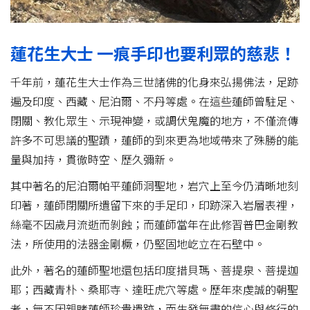
蓮花生大士 一痕手印也要利眾的慈悲！
千年前，蓮花生大士作為三世諸佛的化身來弘揚佛法，足跡
遍及印度、西藏、尼泊爾、不丹等處。在這些蓮師曾駐足、
閉關、教化眾生、示現神變，或調伏鬼魔的地方，不僅流傳
許多不可思議的聖蹟，蓮師的到來更為地域帶來了殊勝的能
量與加持，貫徹時空、歷久彌新。
其中著名的尼泊爾帕平蓮師洞聖地，岩穴上至今仍清晰地刻
印著，蓮師閉關所遺留下來的手足印，印跡深入岩層表裡，
絲毫不因歲月流逝而剝蝕；而蓮師當年在此修習普巴金剛教
法，所使用的法器金剛橛，仍堅固地屹立在石壁中。
此外，著名的蓮師聖地還包括印度措貝瑪、菩提泉、菩提迦
耶；西藏青朴、桑耶寺、達旺虎穴等處。歷年來虔誠的朝聖
者，無不因親睹蓮師珍貴遺跡，而生發無盡的信心與修行的