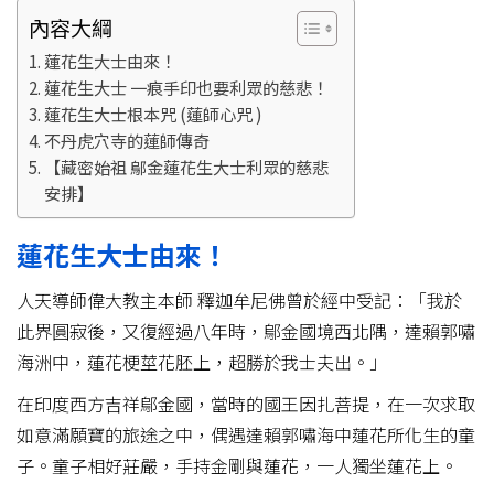
內容大綱
蓮花生大士由來！
蓮花生大士 一痕手印也要利眾的慈悲！
蓮花生大士根本咒 (蓮師心咒 )
不丹虎穴寺的蓮師傳奇
【藏密始祖 鄔金蓮花生大士利眾的慈悲
安排】
蓮花生大士由來！
人天導師偉大教主本師 釋迦牟尼佛曾於經中受記：「我於
此界圓寂後，又復經過八年時，鄔金國境西北隅，達賴郭嘯
海洲中，蓮花梗莖花胚上，超勝於我士夫出。」
在印度西方吉祥鄔金國，當時的國王因扎菩提，在一次求取
如意滿願寶的旅途之中，偶遇達賴郭嘯海中蓮花所化生的童
子。童子相好莊嚴，手持金剛與蓮花，一人獨坐蓮花上。