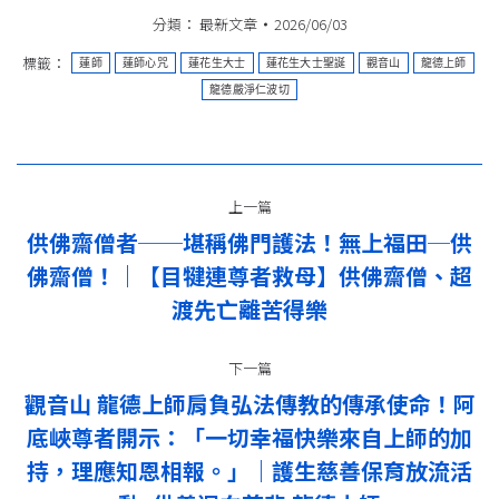
分類：
最新文章
2026/06/03
標籤：
蓮師
蓮師心咒
蓮花生大士
蓮花生大士聖誕
觀音山
龍德上師
龍德嚴淨仁波切
文
上一篇
章
供佛齋僧者──堪稱佛門護法！無上福田─供
导
佛齋僧！｜【目犍連尊者救母】供佛齋僧、超
上
一
渡先亡離苦得樂
航
篇：
下一篇
觀音山 龍德上師肩負弘法傳教的傳承使命！阿
底峽尊者開示：「一切幸福快樂來自上師的加
下
持，理應知恩相報。」｜護生慈善保育放流活
一