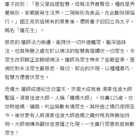
童子說到：「吾父是自證智慧，母親法界普賢母，種姓是界
覺無別，家鄉居無生法界，二現無別為食品，在此斷除煩惱
行。」國王見到這稀有的景象後，便將童子迎回立為太子，
賜名「蓮花生」。
慈悲的 蓮師法力無邊，能降伏一切外道魔眾，雖深諳誅
法，但其殊勝之處在於以佛法的智慧真理調伏一切眾生，令
眾生改邪歸正並歸順佛法。蓮師為眾生帶來了金剛密乘，是
佛陀對末法眾生最慈悲、親切、契合的示現，以種種善巧、
智慧方便善伏眾生。
而偉大 蓮師成道紀念日當天，亦是大成就者 湯東佳波大師
聖誕。湯東佳波大師，人稱「鐵橋大師」。世壽125歲，在
世時造橋、鋪路，利益無數有情眾生，其所造之橋仍使用至
今。後世更有人將湯東佳波大師造橋之鐵材視為殊勝加持
物。大師相傳為觀世音菩薩之化現，一生廣行眾善救度無數
眾生！