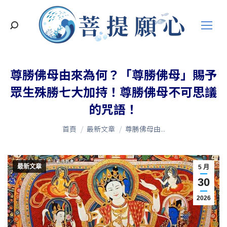
搜
索
尊勝佛母由來為何？「尊勝佛母」賜予
眾生殊勝七大加持！尊勝佛母不可思議
的咒語！
您在這裡：
首頁
最新文章
尊勝佛母由...
最新文章
5 月
30
2026