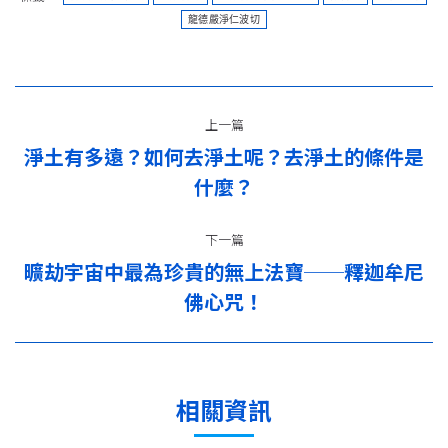
龍德嚴淨仁波切
文
上一篇
章
淨土有多遠？如何去淨土呢？去淨土的條件是
上
导
什麼？
一
篇：
航
下一篇
曠劫宇宙中最為珍貴的無上法寶──釋迦牟尼
下
佛心咒！
一
篇：
相關資訊