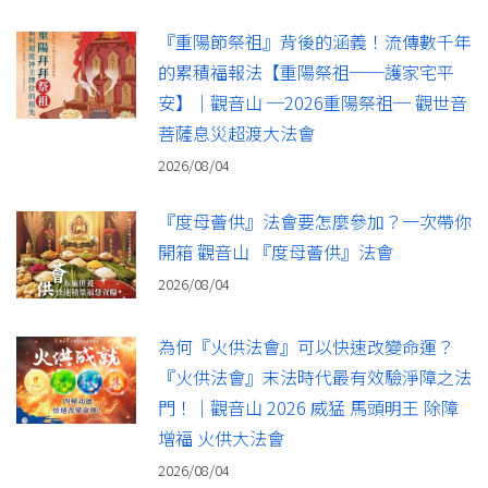
『重陽節祭祖』背後的涵義！流傳數千年
的累積福報法【重陽祭祖──護家宅平
安】｜觀音山 ─2026重陽祭祖─ 觀世音
菩薩息災超渡大法會
2026/08/04
『度母薈供』法會要怎麼參加？一次帶你
開箱 觀音山 『度母薈供』法會
2026/08/04
為何『火供法會』可以快速改變命運？
『火供法會』末法時代最有效驗淨障之法
門！｜觀音山 2026 威猛 馬頭明王 除障
增福 火供大法會
2026/08/04