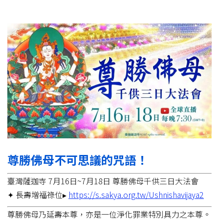
尊勝佛母不可思議的咒語！
臺灣薩迦寺 7月16日~7月18日 尊勝佛母千供三日大法會
✦ 長壽增福祿位▸
https://s.sakya.org.tw/Ushnishavijaya2
尊勝佛母乃延壽本尊，亦是一位淨化罪業特別具力之本尊。