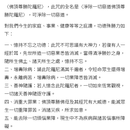
〈佛頂尊勝陀羅尼〉，此咒的全名是〈淨除一切惡道佛頂尊
勝陀羅尼〉，可淨除一切惡道。
對我們今生的家庭、事業、健康等等之庇謢，功德殊勝力如
下：
一、憶持不忘之功德：此咒不可思議有大神力，若復有人一
經於耳，先世所造一切惡業悉皆消滅，當得清淨勝妙之身，
隨所生佛土、諸天所生之處，憶持不忘。
二、增壽除病：誦此陀羅尼滿其千遍者，令短命眾生還得增
壽，永離病苦，增壽除病，一切業障悉皆消滅。
三、善神隨護：若人憶念此陀羅尼者，一切如來恆常觀視，
一切諸天善神隨逐守護。
四、消重大罪業：佛頂尊勝佛母及其經咒有大威德，能滅眾
生一切重障罪苦，消諸災疾，所求如意。
五、能去除一切煩惱業障，現生中不為疾病與諸苦惱事所障
礙。