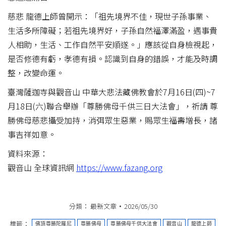
慈悲 龍德上師曾開示：「祖先境界不佳，現世子孫事業、
生活多所障礙；若祖先境界好，子孫自然福澤滿盈，遇事貴
人相助，生活、工作自然平安順遂。」應該從自身檢視起，
是否修德有虧，孝德有損。認識到自身的錯誤，才能及時調
整，改變命運。
臺灣薩迦寺與觀音山 中華大悲法藏佛教會於7月16日(四)~7
月18日(六)聯合舉辦「尊勝佛母千供三日大法會」，祈請 尊
勝佛母慈悲攝受加持，消弭眾生惡業，賜眾生福壽增長，諸
事吉祥如意。
資料來源：
觀音山 全球資訊網
https://www.fazang.org
分類：
最新文章
2026/05/30
標籤：
佛頂尊勝陀羅尼
尊勝佛母
尊勝佛母千供大法會
觀音山
龍德上師