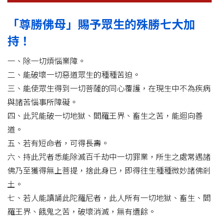
「尊勝佛母」賜予眾生的殊勝七大加
持！
一、除一切煩惱業障。
二、能破壞一切惡道眾生的種種苦迫。
三、能使眾生得到一切菩薩的同心覆護，在現生中不為疾病
與諸苦惱事所障礙。
四、此咒能破一切地獄、閻羅王界、畜生之苦，能迴向善
道。
五、若有短命者，可得長壽。
六、持此咒者悉能除滅百千劫中一切罪業，所生之處常遇諸
佛乃至獲得無上菩提，捨此身已，即得往生種種微妙諸佛剎
土。
七、若人能讀誦此陀羅尼者，此人所有一切地獄、畜生、閻
羅王界、餓鬼之苦，破壞消滅，無有遺餘。