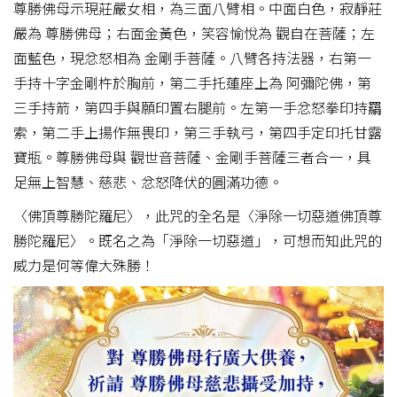
尊勝佛母示現莊嚴女相，為三面八臂相。中面白色，寂靜莊
嚴為 尊勝佛母；右面金黃色，笑容愉悅為 觀自在菩薩；左
面藍色，現忿怒相為 金剛手菩薩。八臂各持法器，右第一
手持十字金剛杵於胸前，第二手托蓮座上為 阿彌陀佛，第
三手持箭，第四手與願印置右腿前。左第一手忿怒拳印持羂
索，第二手上揚作無畏印，第三手執弓，第四手定印托甘露
寶瓶。尊勝佛母與 觀世音菩薩、金剛手菩薩三者合一，具
足無上智慧、慈悲、忿怒降伏的圓滿功德。
〈佛頂尊勝陀羅尼〉，此咒的全名是〈淨除一切惡道佛頂尊
勝陀羅尼〉。既名之為「淨除一切惡道」，可想而知此咒的
威力是何等偉大殊勝！