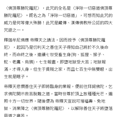
〈佛頂尊勝陀羅尼〉，此咒的全名是〈淨除一切惡道佛頂尊
勝陀羅尼〉。既名之為「淨除一切惡道」，可想而知此咒的
威力是何等偉大殊勝！此咒是藏傳、漢傳佛教所公認的四大
咒語之一。
釋迦牟尼佛應 帝釋天之請法，因而授予〈佛頂尊勝陀羅
尼〉，起因乃是忉利天之善住天子得知自己將於不久後命
終，而命終之後，連續七世受畜生身(狗、狐狸、猴子、
蛇、老鷹、烏鴉)，七生報盡，即墮地獄受大苦；地獄報
滿，才得人身，但生于貧賤之家，而且七百生中無雙眼，出
生就是瞎子。
帝釋天悲憫善住天子即將臨身的業報，便前往拜謁佛陀，乞
求佛陀開示救苦脫難之道，當時世尊於頂上放種種光芒，遍
照十方一切世界，隨後便為 帝釋天宣說可增福壽、免地
獄、消業障之〈佛頂尊勝陀羅尼〉，以解除善住天子將墮落
惡道之痛苦。