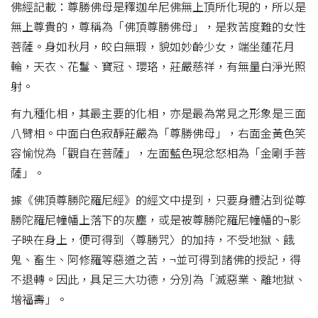
佛經記載：尊勝佛母是釋迦牟尼佛無上頂所化現的，所以是
無上尊貴的，尊稱為「佛頂尊勝佛母」，是救苦度難的女性
菩薩。身如秋月，皎白無瑕，貌如妙齡少女，端坐蓮花月
輪，天衣、花鬘、寶冠、瓔珞，莊嚴慈祥，有無量白淨光照
射。
有九種化相，其最主要的化相，亦是最為常見之形象是三面
八臂相。中面白色寂靜莊嚴為「尊勝佛母」，右面金黃色笑
容愉悅為「觀自在菩薩」，左面藍色現忿怒相為「金剛手菩
薩」。
據《佛頂尊勝陀羅尼經》的經文中提到，只要身體沾到從尊
勝陀羅尼幢幡上落下的灰塵，或是被尊勝陀羅尼幢幡的¬影
子映在身上，便可得到〈尊勝咒〉的加持，不受地獄、餓
鬼、畜生、阿修羅等惡道之苦，¬並可得到諸佛的授記，得
不退轉。因此，具足三大功德，分別為「滅惡業、離地獄、
增福壽」。