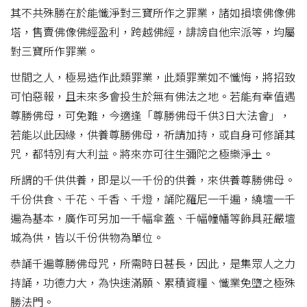
其不共殊勝在於能懺淨對三寶所作之罪業，諸如損壞佛像佛
塔，售賣佛像佛經盈利，跨越佛經，誹謗自他宗派等，均屬
對三寶所作罪業。
世間之人，極易造作此類罪業，此類罪業如不懺悔，將招致
可怕惡報，且未來多會投生於無有佛法之地。若能有幸值遇
尊勝佛母，可免難，今適逢「尊勝佛母千供3日大法會」，
若能以此因緣，供養尊勝佛母，祈請加持，或自身可修誦其
咒，都特別有大利益。將來亦可往生彌陀之極樂淨土。
所謂的千供供養，即是以一千份的供養，來供養尊勝佛母。
千份供食、千花、千香、千燈，誦陀羅尼一千遍，繞壇一千
遍為基本，廣作可另加一千幅傘蓋、千幅幢幡等飾具莊嚴壇
城為供，皆以千份供物為單位。
恭誦千遍尊勝佛母咒，所需時日甚長，因此，是集眾人之力
持誦，功德力大，為快速滿願、累積資糧、懺業免墮之極殊
勝法門。