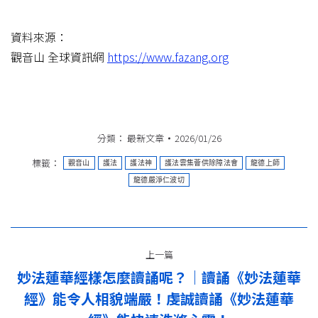
資料來源：
觀音山 全球資訊網
https://www.fazang.org
分類：
最新文章
2026/01/26
標籤：
觀音山
護法
護法神
護法雲集薈供除障法會
龍德上師
龍德嚴淨仁波切
文
上一篇
章
妙法蓮華經樣怎麼讀誦呢？｜讀誦《妙法蓮華
导
經》能令人相貌端嚴！虔誠讀誦《妙法蓮華
上
一