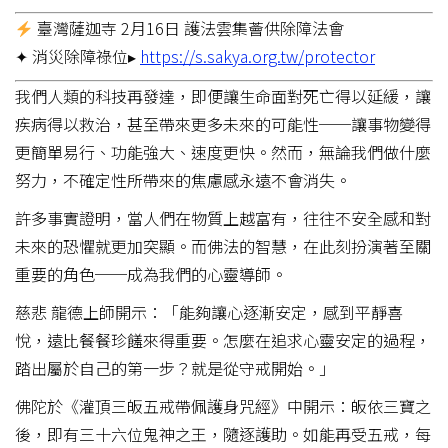
臺灣薩迦寺 2月16日 護法雲集薈供除障法會
✦ 消災除障祿位▸
https://s.sakya.org.tw/protector
我們人類的科技再發達，即便讓生命面對死亡得以延緩，讓
疾病得以救治，甚至帶來更多未來的可能性──讓事物變得
更簡單易行、功能強大、速度更快。然而，無論我們做什麼
努力，不確定性所帶來的焦慮感永遠不會消失。
許多事實證明，當人們在物質上越富有，往往不安全感和對
未來的恐懼就更加突顯。而佛法的智慧，在此刻扮演著至關
重要的角色──成為我們的心靈導師。
慈悲 龍德上師開示：「能夠讓心逐漸安定，感到平靜喜
悅，遠比餐餐珍饈來得重要。怎麼在追求心靈安定的過程，
踏出屬於自己的第一步？就是從守戒開始。」
佛陀於《灌頂三皈五戒帶佩護身咒經》中開示：皈依三寶之
後，即有三十六位鬼神之王，隨逐護助。如能再受五戒，每