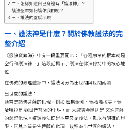
二、怎樣知道自己身邊有「護法神」？
護法聖眾如何護佑我們呢？
三、護法的靈感示現
一、護法神是什麼？關於佛教護法的完
整介紹
《竅訣寶藏海》中有一段重要開示：「各種事業的根本就是
空行和護法神。」這段話揭示了護法在佛法修持中的核心地
位。
在佛教的教理體系中，護法可分為出世間與世間兩類。
出世間的護法：
通常是諸佛菩薩的化現，例如 密集金剛、瑪哈嘎拉等。瑪
哈嘎拉是 觀世音菩薩的化現，而 大威德金剛則是 文殊菩薩
的忿怒化現。這類護法既是本尊又是護法，難以有明確的界
限，因其本質是佛菩薩的化現，故稱為出世間的護法。