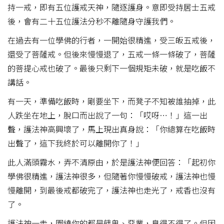
持一戒，即有五位護戒天神，隨逐護身。意即受持居士五戒
後，會有二十五位護法分秒不離隨身守護我們。
在過去有一位學佛的行者，一開始很精進，受三皈五戒後，
還受了菩薩戒。但後來慢慢退了，五戒一條一條破了，菩薩
的菩提心戒也破了。最後只剩下一個規矩未破，就是吃飯不
講話。
有一天，準備吃飯時，剛要坐下，而凳子不知被誰抽掉，此
人跌坐在地上，脫口而出說了一句：「哎呀…！」這一出
聲，護法神高興壞了，馬上現出真身說：「你總算在吃飯時
出聲了，這下我終於可以離開你了！」
此人滿頭霧水，弄不清原由，於是護法神便回答：「起初你
學佛很精進，護法神很多，但隨著你慢慢破戒，護法神也慢
慢離開，到最後戒都破完了，護法神也走光了，戒香也沒有
了。
護法神一走，圍繞你的都是餓鬼、惡業，臭得不得了。但因