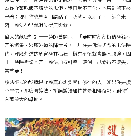
為你守著吃飯不講話的規矩，我再受不了你，也只能留下來
守著；現在你總算開口講話了，我就可以走了。」話音未
落，護法神早就消失得無影蹤。
偉大的藏密祖師──蓮師曾開示：「要時時刻刻祈禱極猛本
尊的總集、邪魔外道的降伏者。」現在是佛法式微的末法時
代，邪魔外道的危害極其猖狂，稍有不慎就會誤入歧途，因
此，時時祈請本尊、護法加持引導，確保自己修行不壞失非
常重要！
護法聖眾的聖職是守護真心想要學佛修行的人，如果你是虔
心學佛，那麼修護法、祈請護法加持就是相得益彰，對修行
有著莫大的幫助。