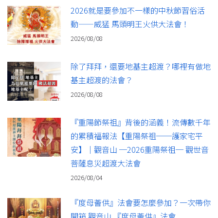
2026就是要參加不一樣的中秋節習俗活
動——威猛 馬頭明王火供大法會！
2026/08/08
除了拜拜，還要地基主超渡？哪裡有做地
基主超渡的法會？
2026/08/08
『重陽節祭祖』背後的涵義！流傳數千年
的累積福報法【重陽祭祖──護家宅平
安】｜觀音山 ─2026重陽祭祖─ 觀世音
菩薩息災超渡大法會
2026/08/04
『度母薈供』法會要怎麼參加？一次帶你
開箱 觀音山 『度母薈供』法會