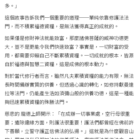
多。」
這個故事告訴我們一個重要的道理──單純依靠修護法法
門，而不積累福德資糧，是無法獲得真正的成就的。
如果僅是修財神法就能致富，那麼諸佛菩薩的威神功德更
大，豈不是更能令我們快速致富？事實是，一切財富的受
用，都需要仰賴自己不斷累積資糧。一切成就的根本，皆源
自於福德與智慧二資糧，這是成佛的根本動力。
對於當代修行者而言，雖然凡夫累積資糧的能力有限，無法
長時間備辦實質的供養，但透過心識的轉化，如修持獻曼達
拉等法門，仍能產生浩如須彌山般的供養功德，這是一種能
夠迅速累積資糧的殊勝法門。
慈悲的 龍德上師開示：「在成辦一切事業處，空行母很重
要；遣除違緣方面，則護法很重要！護法們都曾經在佛前許
下善願，立誓守護正信佛法的弘揚。」這就是為什麼觀音山