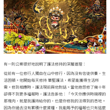
有一則公案很好地說明了護法修持的深層道理：
從前有一位修行人獨自在山中修行，因為沒有信徒供養，生
活困頓。他開始每天修持 單堅護法，希望能獲得生活所
需。修到相應時，護法現前與他對話。當他抱怨修了幾十年
卻得不到更多福報時，護法告訴他：「今天你應供時碗裡的
那塊肉，就是我護持給你的，也是你修我的法得到的悉地。
因為你過去沒有累積什麼資糧，我能賜予的福報也只有這麼