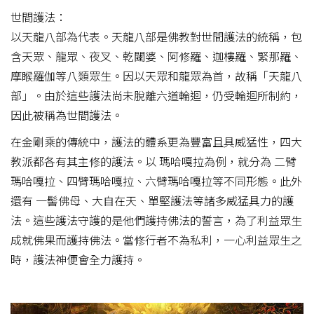
世間護法：
以天龍八部為代表。天龍八部是佛教對世間護法的統稱，包
含天眾、龍眾、夜叉、乾闥婆、阿修羅、迦樓羅、緊那羅、
摩睺羅伽等八類眾生。因以天眾和龍眾為首，故稱「天龍八
部」。由於這些護法尚未脫離六道輪迴，仍受輪迴所制約，
因此被稱為世間護法。
在金剛乘的傳統中，護法的體系更為豐富且具威猛性，四大
教派都各有其主修的護法。以 瑪哈嘎拉為例，就分為 二臂
瑪哈嘎拉、四臂瑪哈嘎拉、六臂瑪哈嘎拉等不同形態。此外
還有 一髻佛母、大自在天、單堅護法等諸多威猛具力的護
法。這些護法守護的是他們護持佛法的誓言，為了利益眾生
成就佛果而護持佛法。當修行者不為私利，一心利益眾生之
時，護法神便會全力護持。