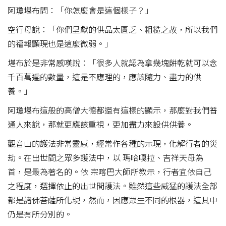
阿瓊堪布問：「你怎麼會是這個樣子？」
空行母說：「你們呈獻的供品太匱乏、粗糙之故，所以我們
的福報顯現也是這麼微弱。」
堪布於是非常感嘆說：「很多人就認為拿幾塊餅乾就可以念
千百萬遍的數量，這是不應理的，應該隨力、盡力的供
養。」
阿瓊堪布這般的高僧大德都還有這樣的顯示，那麼對我們普
通人來說，那就更應該重視，更加盡力來設供供養。
觀音山的護法非常靈感，經常作各種的示現，化解行者的災
劫。在出世間之眾多護法中，以 瑪哈嘎拉、吉祥天母為
首，是最為著名的。依 宗喀巴大師所教示，行者宜依自己
之程度，選擇依止的出世間護法。雖然這些威猛的護法全部
都是諸佛菩薩所化現，然而，因應眾生不同的根器，這其中
仍是有所分別的。