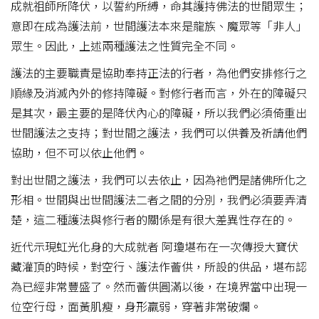
成就祖師所降伏，以誓約所縛，命其護持佛法的世間眾生；
意即在成為護法前，世間護法本來是龍族、魔眾等「非人」
眾生。因此，上述兩種護法之性質完全不同。
護法的主要職責是協助奉持正法的行者，為他們安排修行之
順緣及消滅內外的修持障礙。對修行者而言，外在的障礙只
是其次，最主要的是降伏內心的障礙，所以我們必須倚重出
世間護法之支持；對世間之護法，我們可以供養及祈請他們
協助，但不可以依止他們。
對出世間之護法，我們可以去依止，因為祂們是諸佛所化之
形相。世間與出世間護法二者之間的分別，我們必須要弄清
楚，這二種護法與修行者的關係是有很大差異性存在的。
近代示現虹光化身的大成就者 阿瓊堪布在一次傳授大寶伏
藏灌頂的時候，對空行、護法作薈供，所設的供品，堪布認
為已經非常豐盛了。然而薈供圓滿以後，在境界當中出現一
位空行母，面黃肌瘦，身形羸弱，穿著非常破爛。