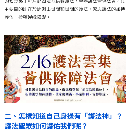
的七眾弟子每月都如法地供養護法，舉辦護法薈供法會，其
主要目的即在於酬謝出世間和世間的護法，感恩護法的加持
護佑，撥轉違緣障礙。
二、怎樣知道自己身邊有「護法神」？
護法聖眾如何護佑我們呢？