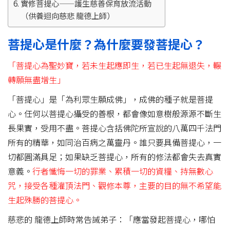
實修菩提心——護生慈善保育放流活動
（供養迴向慈悲 龍德上師）
菩提心是什麼？為什麼要發菩提心？
「菩提心為聖妙寶，若未生起應即生，若已生起無退失，輾
轉願無盡增生」
「菩提心」是「為利眾生願成佛」，成佛的種子就是菩提
心。任何以菩提心攝受的善根，都會像如意樹般源源不斷生
長果實，受用不盡。菩提心含括佛陀所宣說的八萬四千法門
所有的精華，如同治百病之萬靈丹。誰只要具備菩提心，一
切都圓滿具足；如果缺乏菩提心，所有的修法都會失去真實
意義。
行者懺悔一切的罪業、累積一切的資糧、持無數心
咒，接受各種灌頂法門、觀修本尊，主要的目的無不希望能
生起殊勝的菩提心。
慈悲的 龍德上師時常告誡弟子：「應當發起菩提心，哪怕