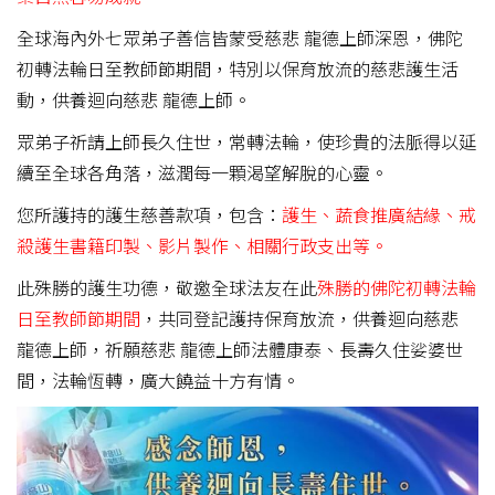
全球海內外七眾弟子善信皆蒙受慈悲 龍德上師深恩，佛陀
初轉法輪日至教師節期間，特別以保育放流的慈悲護生活
動，供養迴向慈悲 龍德上師。
眾弟子祈請上師長久住世，常轉法輪，使珍貴的法脈得以延
續至全球各角落，滋潤每一顆渴望解脫的心靈。
您所護持的護生慈善款項，包含：
護生、蔬食推廣結緣、戒
殺護生書籍印製、影片製作、相關行政支出等。
此殊勝的護生功德，敬邀全球法友在此
殊勝的佛陀初轉法輪
日至教師節期間
，共同登記護持保育放流，供養迴向慈悲
龍德上師，祈願慈悲 龍德上師法體康泰、長壽久住娑婆世
間，法輪恆轉，廣大饒益十方有情。