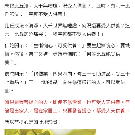
未修比丘法，大千無唾處，況受人供養？」此時，有六十比
丘悲泣：「寧死不受人供養！」
比丘戒法不清淨，大千世界無唾處，何況還要受人供養？這
六十比丘悲泣痛哭：「我寧死都不受人供養！」
佛陀開示：「生慚愧心，可受供養。」要生起慚愧心，要懺
悔。然後，弟子又進一步請示佛陀：「何等比丘能受供
養？」
佛陀開示：「修僧業、四果四向，修三十七助道品，受三十
七道品。」三十七助道品，有在修這樣行的人，可以受供
養。
如果是發菩提心的人，即使不修僧業，也可受人天供養。無
論是出家人，是在家居士，只要發菩提心，都受人天供養。
所以菩提心是如此地珍貴！