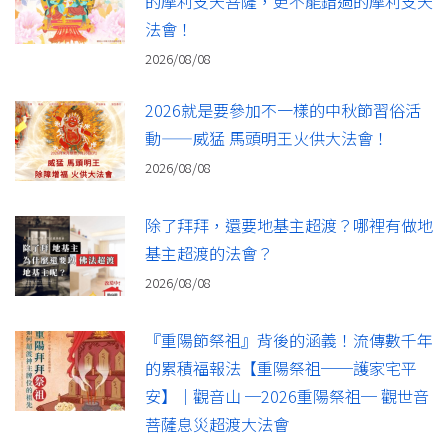
的摩利支天菩薩，更不能錯過的摩利支天
法會！
2026/08/08
2026就是要參加不一樣的中秋節習俗活
動——威猛 馬頭明王火供大法會！
2026/08/08
除了拜拜，還要地基主超渡？哪裡有做地
基主超渡的法會？
2026/08/08
『重陽節祭祖』背後的涵義！流傳數千年
的累積福報法【重陽祭祖──護家宅平
安】｜觀音山 ─2026重陽祭祖─ 觀世音
菩薩息災超渡大法會