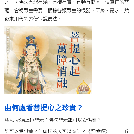
之一。佛法有深有淺，有權有實，有頓有漸。一位真正的菩
薩，會視眾生需要，根據各類眾生的根器、因緣、需求，然
後來用善巧方便宣說佛法。
由何處看菩提心之珍貴？
慈悲 龍德上師開示：佛陀開示誰可以受供養？
誰可以受供養？什麼樣的人可以應供？《涅槃經》：「比丘