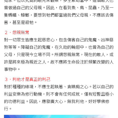
曾做過自己的父母親。因此，在看到魚、鳥、昆蟲，乃至一
隻螞蟻、蟑螂，要想到牠們都當過我們父母親，不應該去傷
害，甚至是殺牠。
２．怨親無常
對一切眾生皆應生起慈悲心，包含傷害自己的鬼魔、凶神惡
煞等等。障礙自己的鬼魔，在久劫的輪迴中，也曾為自己的
父母，只是現今立場不同。所謂怨親無常，現在的敵人，或
許是將來極為親近之人，故不應將生命投注於頻繁改變的人
事物中。
３．利他才是真正的利己
對於種種的緣境，不應生起執著、貪瞋痴之心。若以自己的
利益安樂為修行動機，則不會有任何成就，僅有短暫且極小
的功德利益。因此，應發廣大心，無我利他，好好學佛修
行。