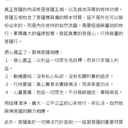
真正菩薩的內涵就是菩薩五相，以及其他深厚的修持功德。
菩薩五相包含了菩薩應具備的根本特質，這不是外在可以裝
扮出來的，而是內在修持的自然流露。需要經過無量劫的修
行，累積廣大的福德智慧，發起真實的菩提心，行持無量的
菩薩行。
把心擺正了，跟佛菩薩相應：
１．發心要正：以利益一切眾生為目標，而非只求個人利
益。
２．動機要純：沒有私心私欲，沒有名聞利養的追求。
３．行持要誠：真心實意去實踐佛法，而非表面功夫。
４．心量要廣：包容一切眾生，不分親疏遠近、貴賤高低。
用這樣清淨、廣大、公平公正的心來修行、來弘法，自然就
與佛菩薩的願力相應。
此外，菩薩能於一切佛法巧妙宣說──這是菩薩的重要特質