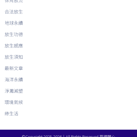
保育放流
合法放生
地球永續
放生功德
放生感應
放生須知
最新文章
海洋永續
淨灘減塑
環境氣候
綠生活
©Copyright 2025-2026｜All Rights Reserved 菩提願心