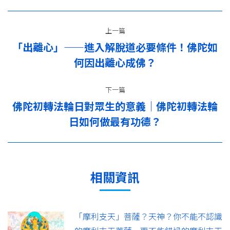
文
上一篇
章
「出離心」——進入解脫道必要條件！佛陀如
上
导
何因出離心成佛？
一
篇：
航
下一篇
佛陀初轉法輪日對眾生的意義｜佛陀初轉法輪
下
日如何做最有功德？
一
篇：
相關資訊
「摩利支天」菩薩？天神？你不能不認識