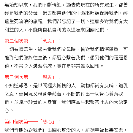
無始劫以來，我們不斷輪迴，過去或現在的所有眾生，都曾
經是我們的父母，過去都用他們的生命來照顧保護我們，經
過生死流浪的旅程，我們卻忘記了一切。這麼多對我們有大
利益的人，不能夠自私自利的以遺忘來回饋他們。
第二個次第──「念恩」
：
一切有情眾生，過去當我們父母時，皆對我們情深恩重，可
能到他們臨終往生後，都還心繫著我們。想到他們的種種恩
德，不禁令人涕淚哀戚，實在是非常難以回報。
第三個次第──「報恩」
：
不知道報恩，是世間極大慚愧的人！動物都尚有反哺、跪乳
之恩，更何況父母含辛茹苦，不斷的付出一切身心養育我
們，並賦予珍貴的人身寶，我們應當生起報答此恩的大決定
心。
第四個次第──「慈心」
：
我們皆期盼對我們付出關心疼愛的人，能夠幸福長壽安樂，