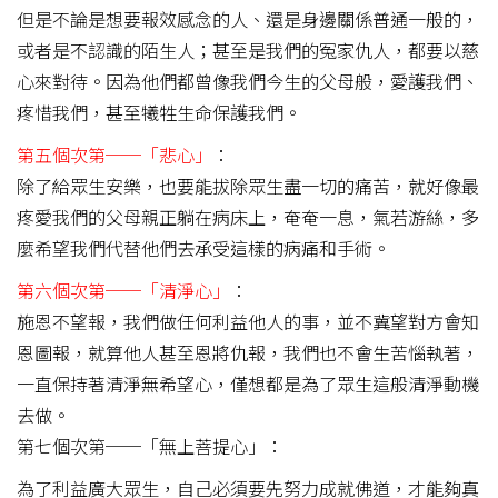
但是不論是想要報效感念的人、還是身邊關係普通一般的，
或者是不認識的陌生人；甚至是我們的冤家仇人，都要以慈
心來對待。因為他們都曾像我們今生的父母般，愛護我們、
疼惜我們，甚至犧牲生命保護我們。
第五個次第──「悲心」
：
除了給眾生安樂，也要能拔除眾生盡一切的痛苦，就好像最
疼愛我們的父母親正躺在病床上，奄奄一息，氣若游絲，多
麼希望我們代替他們去承受這樣的病痛和手術。
第六個次第──「清淨心」
：
施恩不望報，我們做任何利益他人的事，並不冀望對方會知
恩圖報，就算他人甚至恩將仇報，我們也不會生苦惱執著，
一直保持著清淨無希望心，僅想都是為了眾生這般清淨動機
去做。
第七個次第──「無上菩提心」：
為了利益廣大眾生，自己必須要先努力成就佛道，才能夠真