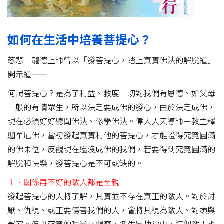
如何在生活中培養菩提心？
慈悲 龍德上師曾以「發菩提心，踏上真實佛法的解脫道」
開示道——
何謂菩提心？是為了利益、救度一切對我們有恩德、如父母
一般的有情眾生，所以決定要成佛的發心，由於決定成佛，
現在必須好好聽聞佛法、修學佛法。偉大人天導師－教主釋
迦牟尼佛，當初發起真實利他的菩提心，才能證得究竟圓滿
的佛果位，反觀現在還沒成佛的我們，若要得到究竟圓滿的
解脫和快樂，發菩提心是不可或缺的。
１．關係再不好的敵人都是至親
發起菩提心的人將了解，其實並不存在真正的敵人。對於討
厭、仇視、或正要傷害我們的人，會將其視為敵人、對頭與
冤家。但以究竟的眼光來觀察，多生累劫當中，這個敵人也