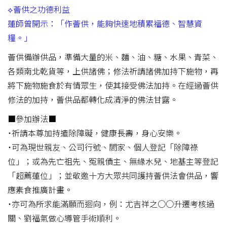
⟡薈供之功德利益
蓮師曾開示：「作薈供，能夠快速地積累福德、智慧資
糧。」
薈供備辦供品，準備大量的米、麵、油、糖、水果、青菜、
各類南北乾貨等，上供諸佛；修法祈請諸佛加持下施物，再
將下施物施食於有情眾生，使其接受佛法加持。在經過薈供
修法的加持，薈供品都轉化成清淨的佛法甘露。
■參加辦法■
˙祈請本尊加持遣除障礙，健康長壽，身心安樂。
˙可為現世親友、公司行號、閤家、個人登記「除障祿
位」；或為先亡祖先、冤親債主、無緣水兒、地基主等登記
「超薦蓮位」；並敬邀十方大眾共同護持薈供法會供品，響
應素食推廣計畫。
˙亦可為所求能滿願而迴向，例：尤吉祥之○○升遷考核過
關、劉福氣做心導管手術順利。