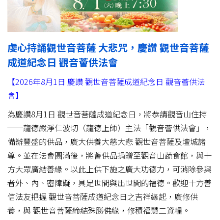
虔心持誦觀世音菩薩 大悲咒，慶讚 觀世音菩薩
成道紀念日 觀音薈供法會
【2026年8月1日 慶讚 觀世音菩薩成道紀念日 觀音薈供法
會】
為慶讚8月1日 觀世音菩薩成道紀念日，將恭請觀音山住持
──龍德嚴淨仁波切（龍德上師）主法「觀音薈供法會」，
備辦豐盛的供品，廣大供養大慈大悲 觀世音菩薩及壇城諸
尊。並在法會圓滿後，將薈供品捐贈至觀音山蔬食館，與十
方大眾廣結善緣。以此上供下施之廣大功德力，可消除參與
者外、內、密障礙，具足世間與出世間的福德。歡迎十方善
信法友把握 觀世音菩薩成道紀念日之吉祥緣起，廣修供
養，與 觀世音菩薩締結殊勝佛緣，修積福慧二資糧。