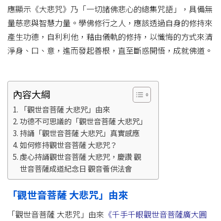
應顯示《大悲咒》乃「一切諸佛悲心的總集咒語」，具備無
量慈悲與智慧力量。學佛修行之人，應該透過自身的修持來
產生功德，自利利他，藉由儀軌的修持，以懺悔的方式來清
淨身、口、意，進而發起善根，直至斷惑開悟，成就佛道。
內容大綱
「觀世音菩薩 大悲咒」由來
功德不可思議的「觀世音菩薩 大悲咒」
持誦「觀世音菩薩 大悲咒」真實感應
如何修持觀世音菩薩 大悲咒？
虔心持誦觀世音菩薩 大悲咒，慶讚 觀
世音菩薩成道紀念日 觀音薈供法會
「觀世音菩薩 大悲咒」由來
「觀世音菩薩 大悲咒」由來
《千手千眼觀世音菩薩廣大圓