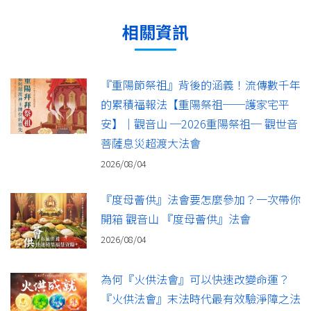
相關資訊
『重陽節祭祖』背後的涵義！流傳數千年
的累積福報法【重陽祭祖──護家宅平
安】｜觀音山 ─2026重陽祭祖─ 觀世音
菩薩息災超渡大法會
2026/08/04
『度母薈供』法會要怎麼參加？一次帶你
開箱 觀音山 『度母薈供』法會
2026/08/04
為何『火供法會』可以快速改變命運？
『火供法會』末法時代最有效驗淨障之法