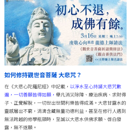
如何修持觀世音菩薩 大悲咒？
在《大悲心陀羅尼經》中記載，
以淨水至心持誦大悲咒數
遍，一切善願皆得如願，
舉凡消災除障、療治疾病、求財得
子、正覺解脫，一切世出世間利樂皆得成滿。大悲甘露水的
靈感層出不窮，涓滴含藏無量功德利益，甚至在修行人遇到
無法跨越的修學瓶頸時，至誠以大悲水供佛求願、啓白發
露，無不遂願。