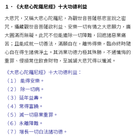
１．《大悲心陀羅尼經》十大功德利益
大悲咒，又稱大悲心陀羅尼，為觀世音菩薩慈悲宣說之密
咒，攝藏觀世音菩薩欲利益、安樂一切有情之大悲願力，廣
大圓滿而無礙。此咒不但能遣除一切障難，回遮諸惡業痛
苦；且能成就一切善法，滿願自在，離怖得樂，臨命終時隨
心自在得生諸佛淨土。其消業功德力極其殊勝，不通懺悔的
重罪、侵損常住飲食財物，至誠誦大悲咒得以懺滅。
《大悲心陀羅尼經》十大功德利益：
（１） 能得安樂。
（２） 除一切病。
（３）延年益壽。
（４）常得富饒。
（５）滅一切惡業重罪。
（６）永離障難。
（７）增長一切白法諸功德。