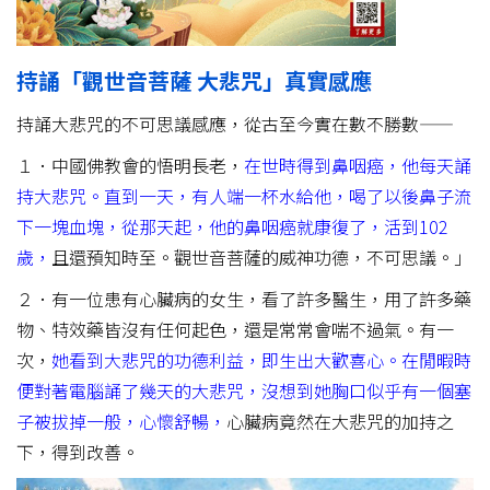
持誦「觀世音菩薩 大悲咒」真實感應
持誦大悲咒的不可思議感應，從古至今實在數不勝數——
１．中國佛教會的悟明長老，
在世時得到鼻咽癌，他每天誦
持大悲咒。直到一天，有人端一杯水給他，喝了以後鼻子流
下一塊血塊，從那天起，他的鼻咽癌就康復了，活到102
歲，
且還預知時至。觀世音菩薩的威神功德，不可思議。」
２．有一位患有心臟病的女生，看了許多醫生，用了許多藥
物、特效藥皆沒有任何起色，還是常常會喘不過氣。有一
次，
她看到大悲咒的功德利益，即生出大歡喜心。在閒暇時
便對著電腦誦了幾天的大悲咒，沒想到她胸口似乎有一個塞
子被拔掉一般，心懷舒暢，
心臟病竟然在大悲咒的加持之
下，得到改善。