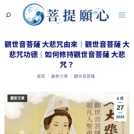
搜
索
觀世音菩薩 大悲咒由來｜觀世音菩薩 大
悲咒功德｜如何修持觀世音菩薩 大悲
咒？
您在這裡：
首頁
最新文章
觀世音菩薩...
最新文章
6 月
27
2026