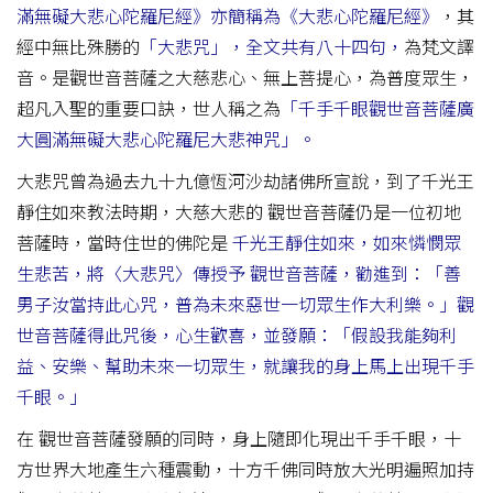
滿無礙大悲心陀羅尼經》亦簡稱為《大悲心陀羅尼經》
，其
經中無比殊勝的
「大悲咒」，全文共有八十四句，
為梵文譯
音。是觀世音菩薩之大慈悲心、無上菩提心，為普度眾生，
超凡入聖的重要口訣，世人稱之為
「千手千眼觀世音菩薩廣
大圓滿無礙大悲心陀羅尼大悲神咒」。
大悲咒曾為過去九十九億恆河沙劫諸佛所宣說，到了千光王
靜住如來教法時期，大慈大悲的 觀世音菩薩仍是一位初地
菩薩時，當時住世的佛陀是
千光王靜住如來，如來憐憫眾
生悲苦，將〈大悲咒〉傳授予 觀世音菩薩，勸進到：「善
男子汝當持此心咒，普為未來惡世一切眾生作大利樂。」觀
世音菩薩得此咒後，心生歡喜，並發願：「假設我能夠利
益、安樂、幫助未來一切眾生，就讓我的身上馬上出現千手
千眼。」
在 觀世音菩薩發願的同時，身上隨即化現出千手千眼，十
方世界大地產生六種震動，十方千佛同時放大光明遍照加持