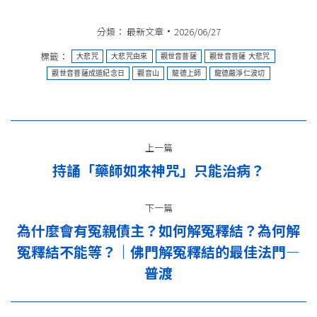
分類：
最新文章
2026/06/27
標籤：
大悲咒
大悲咒由來
觀世音菩薩
觀世音菩薩 大悲咒
觀世音菩薩成道紀念日
觀音山
龍德上師
龍德嚴淨仁波切
文
上一篇
章
持誦「藥師如來神咒」只能治病？
上
导
一
篇：
下一篇
航
為什麼會有冤親債主？如何解冤釋結？為何解
冤釋結不能等？｜佛門解冤釋結的最佳法門—
下
一
普渡
篇：