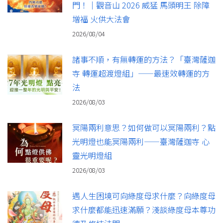
門！｜觀音山 2026 威猛 馬頭明王 除障
增福 火供大法會
2026/08/04
諸事不順，有無轉運的方法？「臺灣薩迦
寺 轉運超渡燈組」——最速效轉運的方
法
2026/08/03
冥陽兩利意思？如何做可以冥陽兩利？點
光明燈也能冥陽兩利——臺灣薩迦寺 心
靈光明燈組
2026/08/03
遇人生困境可向綠度母求什麼？向綠度母
求什麼都能迅速滿願？淺談綠度母本尊功