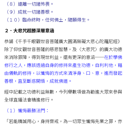
（８）遠離一切諸怖畏。
（９）成就一切諸善根。
（１０）臨命終時，任何佛土，隨願得生。
２．大悲咒超勝深層意涵
恭誦《千手千眼觀世音菩薩廣大圓滿無礙大悲心陀羅尼經》
除了仰仗觀世音菩薩的慈悲智慧，及〈大悲咒〉的廣大功德
來消除罪障，得到現世利益，還有更深的意涵──
在於學佛
修行之人，應該透過自身的修持來產生功德，自利利他，藉
由儀軌的修持，以懺悔的方式來清淨身、口、意，進而發起
善根，直至斷惑開悟，成就佛道。
經中記載之功德利益無數，今列舉數項做為勸進大眾來參與
全球直播法會精進修行。
（１）懺悔最勝法門：
「若能精誠用心，身持齋戒，為一切眾生懺悔先業之罪，亦