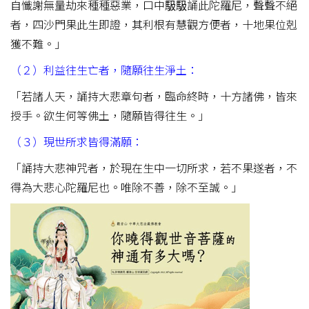
自懺謝無量劫來種種惡業，口中馺馺誦此陀羅尼，聲聲不絕
者，四沙門果此生即證，其利根有慧觀方便者，十地果位剋
獲不難。」
（２）利益往生亡者，隨願往生淨土：
「若諸人天，誦持大悲章句者，臨命終時，十方諸佛，皆來
授手。欲生何等佛土，隨願皆得往生。」
（３）現世所求皆得滿願：
「誦持大悲神咒者，於現在生中一切所求，若不果遂者，不
得為大悲心陀羅尼也。唯除不善，除不至誠。」