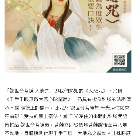
「觀世音菩薩 大悲咒」即我們熟知的《大悲咒》，又稱
《千手千眼無礙大悲心陀羅尼》，乃具有極為殊勝的法脈傳
承。據 龍德上師開示，此咒乃 觀世音菩薩於 千光淨住如來
座前親自受持的無上密法。當 千光淨住如來將此殊勝咒語
傳授給 觀世音菩薩後，菩薩立即從初地菩薩證悟至第八地
不動地，身體瞬間化現千手千眼，大地為之震動。此殊勝感