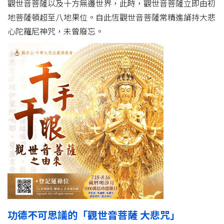
觀世音菩薩以及十方無邊世界，此時，觀世音菩薩立即由初
地菩薩頓超至八地果位。自此恆觀世音菩薩常精進誦持大悲
心陀羅尼神咒，未曾廢忘。
功德不可思議的「觀世音菩薩 大悲咒」