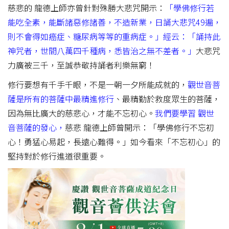
慈悲的 龍德上師亦曾針對殊勝大悲咒開示：
「學佛修行若
能吃全素，能斷諸惡修諸善，不造新業，日誦大悲咒49遍，
則不會得如癌症、糖尿病等等的重病症。」經云：「誦持此
神咒者，世間八萬四千種病，悉皆治之無不差者。」
大悲咒
力廣被三千，至誠恭敬持誦者利樂無窮！
修行要想有千手千眼，不是一朝一夕所能成就的，
觀世音菩
薩是所有的菩薩中最精進修行
、最精勤於救度眾生的菩薩，
因為無比廣大的慈悲心，才能不忘初心。
我們要學習 觀世
音菩薩的發心，
慈悲 龍德上師曾開示：「學佛修行不忘初
心！勇猛心易起，長遠心難得。」如今看來「不忘初心」的
堅持對於修行進道很重要。