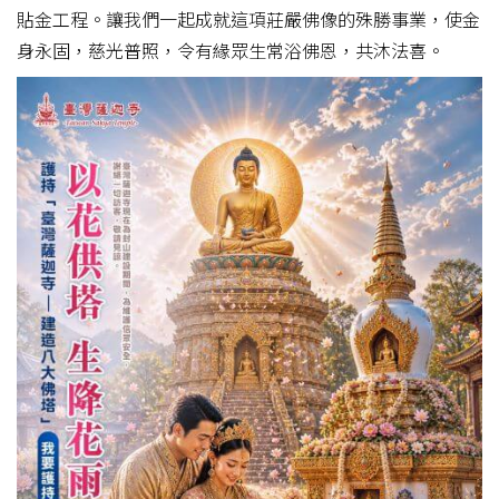
貼金工程。讓我們一起成就這項莊嚴佛像的殊勝事業，使金
身永固，慈光普照，令有緣眾生常浴佛恩，共沐法喜。