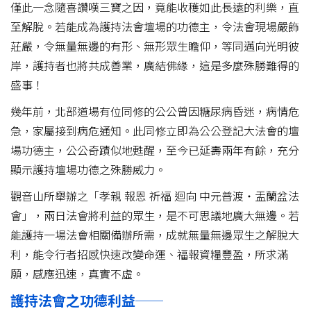
僅此一念隨喜讚嘆三寶之因，竟能收穫如此長遠的利樂，直
至解脫。若能成為護持法會壇場的功德主，令法會現場嚴飾
莊嚴，令無量無邊的有形、無形眾生瞻仰，等同邁向光明彼
岸，護持者也將共成善業，廣結佛緣，這是多麼殊勝難得的
盛事！
幾年前，北部道場有位同修的公公曾因糖尿病昏迷，病情危
急，家屬接到病危通知。此同修立即為公公登記大法會的壇
場功德主，公公奇蹟似地甦醒，至今已延壽兩年有餘，充分
顯示護持壇場功德之殊勝威力。
觀音山所舉辦之「孝親 報恩 祈福 迴向 中元普渡‧盂蘭盆法
會」，兩日法會將利益的眾生，是不可思議地廣大無邊。若
能護持一場法會相關備辦所需，成就無量無邊眾生之解脫大
利，能令行者招感快速改變命運、福報資糧豐盈，所求滿
願，感應迅速，真實不虛。
護持法會之功德利益──