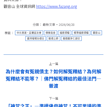
觀音山 全球資訊網
https://www.fazang.org
分類：
最新文章
2026/06/28
標籤：
中元普渡‧盂蘭盆法會
佛像貼金
福德資糧
積聚福德資糧
觀音山
護持壇場功德主
龍德上師
龍德嚴淨仁波切
文
上一篇
章
為什麼會有冤親債主？如何解冤釋結？為何解
导
冤釋結不能等？｜佛門解冤釋結的最佳法門—
上
一
普渡
航
篇：
下一篇
「神咒之王」—準提佛母神咒！不可思議的準