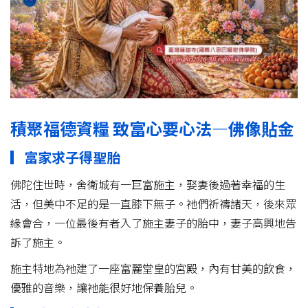
積聚福德資糧 致富心要心法—佛像貼金
▎富家求子得聖胎
佛陀住世時，舍衛城有一巨富施主，娶妻後過著幸福的生
活，但美中不足的是一直膝下無子。祂們祈禱諸天，後來眾
緣會合，一位最後有者入了施主妻子的胎中，妻子高興地告
訴了施主。
施主特地為祂建了一座富麗堂皇的宮殿，內有甘美的飲食，
優雅的音樂，讓祂能很好地保養胎兒。