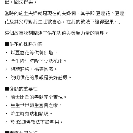
母，聞法得果。
當時的施主夫婦就是現在的夫婦倆，其子即 豆蔻花。豆蔻
花及其父母對我生起歡喜心，在我的教法下證得聖果。」
這個故事深刻闡述了供花功德與發願力量的真理。
■供花的殊勝功德
• 以豆蔻花等供養佛塔。
• 今生降生時降下豆蔻花雨。
• 相貌莊嚴，福德圓滿。
• 說明供花的果報是美好莊嚴。
■發願的重要性
• 前世比丘的善願完全實現。
• 生生世世轉生富貴之家。
• 降生時有瑞相顯現。
• 於 釋迦佛教法下證聖果。