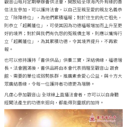
觀音山每月定期舉辦薈供法會，開放給全球海內外有緣的善
信法友參加，可以護持法會，以自己至親至愛的親友名義恭
立「除障祿位」，為他們累積福報；對於往生的先亡祖先，
則恭立「超薦蓮位」，可使其因為功德福報增加而上升至更
好的境界；對於與我們有仇怨的冤親債主等，則應以懺悔行
立「超薦蓮位」，為其累積功德，令其境界提升，不再索
報。
也可以修持護持「薈供供品」供養三寶，深結佛緣，福德增
長。法會圓滿後，薈供品將由本會代表捐贈至觀音山 蔬食
館、需要的單位或弱勢族群，推廣素食愛心公益，與十方大
眾廣結善緣，令每一位護持者功德更為增勝。
凡虔心參加觀音山 全球線上直播法會者，亦可以以自身聽
經聞法產生的功德來迴向，都能得到靈感的加持。