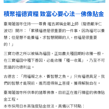
積聚福德資糧 致富心要心法—佛像貼金
臺灣薩迦寺住持──尊貴 確吉蔣稱金剛上師（龍德嚴淨仁
波切）開示：「累積福德是很重要的一件事，因為福可以養
慧；但是慧不能養福，求智慧開顯的人，修福是很重要
的！」
三寶功德之所以被稱為福田，正如農夫種田期盼收穫一般，
在三寶福田中種下善因，必能收穫「種一收萬」，乃至不可
思議的功德利益。
古德言：「用福報之水，養智慧之魚。」只有福德具足，我
們的智慧才能現前，進而證得無上菩提，獲得解脫自在。
臺灣薩迦寺所供奉的諸尊佛像，目前正在進行精密的佛像貼
金工程。
本寺採用日本高強度貼金技法，具備以下特點：