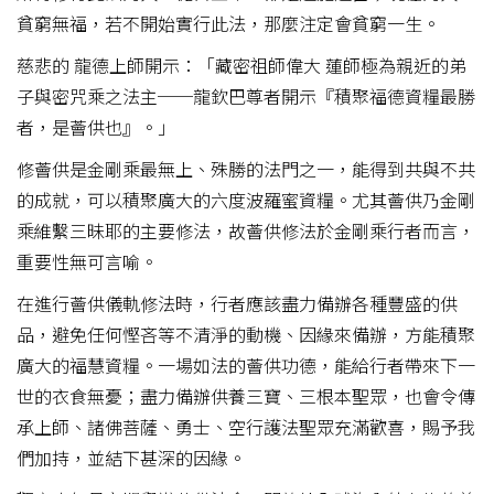
貧窮無福，若不開始實行此法，那麼注定會貧窮一生。
慈悲的 龍德上師開示：「藏密祖師偉大 蓮師極為親近的弟
子與密咒乘之法主──龍欽巴尊者開示『積聚福德資糧最勝
者，是薈供也』。」
修薈供是金剛乘最無上、殊勝的法門之一，能得到共與不共
的成就，可以積聚廣大的六度波羅蜜資糧。尤其薈供乃金剛
乘維繫三昧耶的主要修法，故薈供修法於金剛乘行者而言，
重要性無可言喻。
在進行薈供儀軌修法時，行者應該盡力備辦各種豐盛的供
品，避免任何慳吝等不清淨的動機、因緣來備辦，方能積聚
廣大的福慧資糧。一場如法的薈供功德，能給行者帶來下一
世的衣食無憂；盡力備辦供養三寶、三根本聖眾，也會令傳
承上師、諸佛菩薩、勇士、空行護法聖眾充滿歡喜，賜予我
們加持，並結下甚深的因緣。