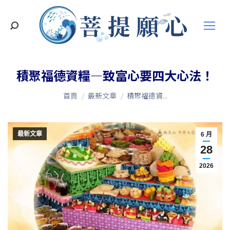
搜
索
積聚福德資糧—致富心要四大心法！
您在這裡：
首頁
最新文章
積聚福德資...
最新文章
6 月
28
2026