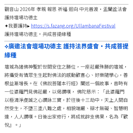
觀音山 2026年 孝親 報恩 祈福 迴向 中元普渡‧盂蘭盆法會
護持壇場功德主
✦我要護持▸
https://s.fazang.org/UllambanaFestival
護持壇場功德主•共成菩提緣種
⟡廣邀法會壇場功德主 護持法界盛會‧共成菩提
緣種
壇城為諸佛神聖於世間安住之勝位，一座莊嚴殊勝的壇城，
將攝受有情眾生生起對佛法的感動歡喜心、好樂隨學心，善
根益漸增長。在《佛說菩薩本行經》闡述一個故事，昔時有
一位婆羅門見佛莊嚴，以偈讚嘆， 佛陀慈示：「此婆羅門
以極清淨虔誠之心讚詠三寶，於往後十三劫中，天上人間自
然受生，不墮三塗八難之處，相貌端嚴、辯才無礙、智慧明
達，人人讚嘆。日後出家修行，將成就辟支佛果，名為『歡
悅』。」