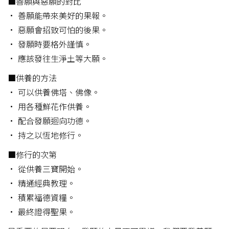
■善願與惡願的對比
• 善願能帶來美好的果報。
• 惡願會招致可怕的後果。
• 發願時要格外謹慎。
• 應該發往生淨土等大願。
■供養的方法
• 可以供養佛塔、佛像。
• 用各種鮮花作供養。
• 配合發願迴向功德。
• 持之以恆地修行。
■修行的次第
• 從供養三寶開始。
• 精通經典教理。
• 積累福德資糧。
• 最終證得聖果。