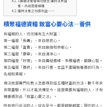
⟡廣邀法會壇場功德主 護持法界盛
會‧共成菩提緣種
護持法會之功德利益──
積聚福德資糧 致富心要心法—薈供
有福報的人，往往擁有五大財富：
第一福是「長壽」，來自慈悲心。
第二福是「富貴」，來自施捨和恭敬心。
第三福是「康寧」，來自清凈心。
第四福是「好德」，來自廣結善緣、多積福德、鍛鍊心智。
第五福是「善終」，來自行善，並且不罣礙執著善的行為、
名相和果報。
佛法就是專門在教人怎麼得到這五種財富的方法，數千年來
非常靈驗，斤以才能流傳至今，這是需要有福報的人，才有
機會遇到此「致富心要之法」。
所有修行此法的人，從古至今，都是越施越富；現在的人，