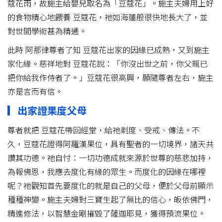
蔻花雨，故施主給嬰兒取名為「豆蔻花」。施主夫婦用上好
的食物精心地餵養 豆蔻花，祂如海蓮般很快地長大了，並
對世間學術甚為精通。
此時 阿那律尊者了知 豆蔻花出家的因緣已成熟，又到施主
家化緣。慈祥地對 豆蔻花說：「你沒出世之前，你父親已
把你給我作侍者了。」豆蔻花很高興，願隨尊者左右，施主
亦是言而有信。
▎出家證果度父母
尊者就把 豆蔻花帶回經堂，給祂剃度、受戒、傳法。不
久，豆蔻花證得阿羅漢果位，具有聖者的一切境界，諸天共
讚其功德。祂自忖：一切功德成就來源於世尊的慈悲加持，
為報佛恩，我應去度化有緣的眾生。而度化的因緣在哪裡
呢？祂觀知首先要度化的就是自己的父母，便於父母前顯示
種種神變。施主夫婦對三寶生起了無比的信心，皈依佛門，
精進修法，以智慧金剛摧毀了薩迦耶見，獲得預流果位。