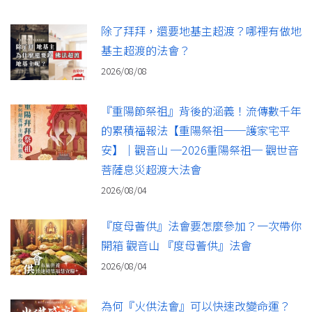
除了拜拜，還要地基主超渡？哪裡有做地
基主超渡的法會？
2026/08/08
『重陽節祭祖』背後的涵義！流傳數千年
的累積福報法【重陽祭祖──護家宅平
安】｜觀音山 ─2026重陽祭祖─ 觀世音
菩薩息災超渡大法會
2026/08/04
『度母薈供』法會要怎麼參加？一次帶你
開箱 觀音山 『度母薈供』法會
2026/08/04
為何『火供法會』可以快速改變命運？