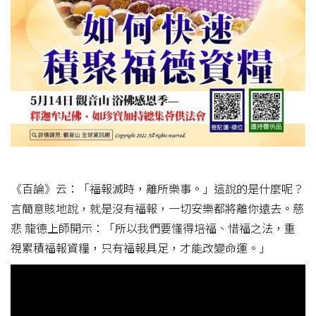
《百論》云：「福報滅時，離所樂事。」這說的是什麼呢？
言簡意賅地說，就是沒有福報，一切安樂都將離你遠去。慈
悲 龍德上師開示：「所以我們要懂得培福、惜福之法，重
視累積福報資糧，只有福報具足，才能改變命運。」