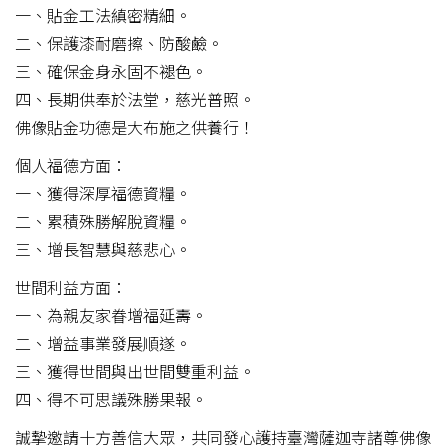
一、貼金工法縝密精細。
二、保護漆耐磨擦、防酸鹼。
三、確保金身永固不褪色。
四、長期供奉於法堂，慈光普照。
佛像貼金功德是大布施之供養行！
個人福德方面：
一、獲得深厚福德資糧。
二、累積殊勝解脫資糧。
三、增長智慧與慈悲心。
世間利益方面：
一、為親友家眷增福延壽。
二、增益事業發展順遂。
三、獲得世間與出世間雙重利益。
四、得不可思議殊勝果報。
誠摯邀請十方善信大眾，共同發心護持臺灣薩迦寺諸尊佛像