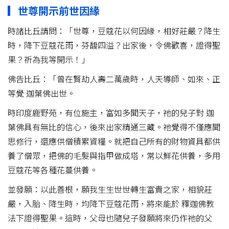
▎世尊開示前世因緣
時諸比丘請問：「世尊，豆蔻花以何因緣，相好莊嚴？降生
時，降下豆蔻花雨，芬馥四溢？出家後，令佛歡喜，證得聖
果？祈為我等開示！」
佛告比丘：「曾在賢劫人壽二萬歲時，人天導師、如來、正
等覺 迦葉佛出世。
時印度鹿野苑，有位施主，富如多聞天子，祂的兒子對 迦
葉佛具有無比的信心，後來出家精通三藏。祂覺得不僅應聞
思修行，還應供僧積累資糧。就把自己所有的財物資具都供
養了僧眾，把佛的毛髮與指甲做成塔，常以鮮花供養，多用
豆蔻花等各種花蔓供養。
並發願：以此善根，願我生生世世轉生富貴之家，相貌莊
嚴，入胎、降生時，均降下豆蔻花雨，將來能於 釋迦佛教
法下證得聖果。這時，父母也隨兒子發願將來仍作祂的父