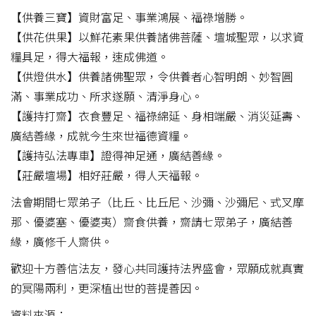
【供養三寶】資財富足、事業鴻展、福祿增勝。
【供花供果】以鮮花素果供養諸佛菩薩、壇城聖眾，以求資
糧具足，得大福報，速成佛道。
【供燈供水】供養諸佛聖眾，令供養者心智明朗、妙智圓
滿、事業成功、所求遂願、清淨身心。
【護持打齋】衣食豐足、福祿綿延、身相端嚴、消災延壽、
廣結善緣，成就今生來世福德資糧。
【護持弘法專車】證得神足通，廣結善緣。
【莊嚴壇場】相好莊嚴，得人天福報。
法會期間七眾弟子（比丘、比丘尼、沙彌、沙彌尼、式叉摩
那、優婆塞、優婆夷）齋食供養，齋請七眾弟子，廣結善
緣，廣修千人齋供。
歡迎十方善信法友，發心共同護持法界盛會，眾願成就真實
的冥陽兩利，更深植出世的菩提善因。
資料來源：