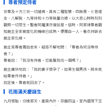
▎尊者預定侍者
世尊及十方三世一切諸佛，具有二種智慧、四無畏、七菩提
支、八解脫、九等持和十力等無量功德，以大悲心時時刻刻
觀照一切眾生。聖者阿羅漢亦復如是。這時，阿那律尊者觀
知施主全家被度化的機緣已成熟。便獨自一人，著衣持缽去
施主家化緣。
施主見尊者獨自走來，疑惑不解地問：「尊者為何沒帶侍
者？」
尊者說：「我沒有侍者，您能幫我找一個嗎？」
施主痛快地說：「我的妻子懷孕了，如果生個男孩，將來就
給尊者作侍者。」
說定後，尊者就回去了。
▎花雨滿天慶誕生
九月懷胎，分娩那天，產房內外，芬馥四溢，室內還降下豆