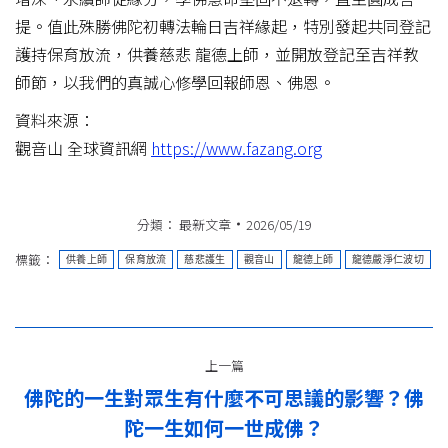
提。值此殊勝佛陀初轉法輪日吉祥緣起，特別發起共同登記
護持保育放流，供養慈悲 龍德上師，並開放登記至吉祥教
師節，以我們的真誠心修學回報師恩、佛恩。
資料來源：
觀音山 全球資訊網
https://www.fazang.org
分類：
最新文章
2026/05/19
標籤：
供養上師
保育放流
慈悲護生
觀音山
龍德上師
龍德嚴淨仁波切
文
上一篇
章
佛陀的一生對眾生有什麼不可思議的影響？佛
上
导
陀一生如何一世成佛？
一