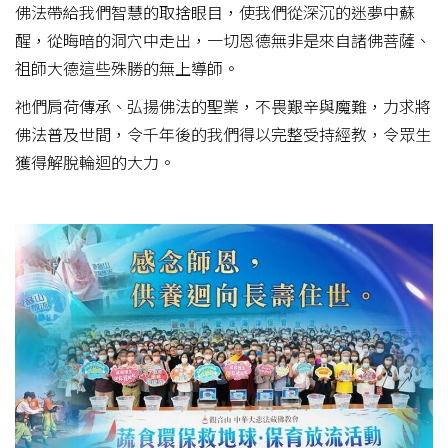
佛法帶給我們智慧的取捨眼目，使我們從深沉的迷夢中蘇
醒，從晦暗的洞穴中走出，一切恩德無非是來自諸佛菩薩、
祖師大德這些殊勝的無上導師。
祂們肩荷傳承、弘揚佛法的聖業，不畏艱辛與魔難，力求將
佛法普及世間，令千年後的我們得以完整受持經教，令眾生
獲得解脫輪迴的大力。