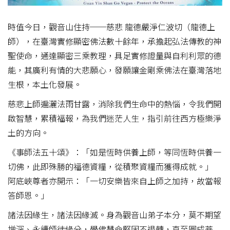
時值今日，觀音山住持──慈悲 龍德嚴淨仁波切（龍德上
師），在臺灣實修顯密佛法數十餘年，承擔起弘法傳教的神
聖使命，通達顯密三乘教理，具足實修證量與自利利眾的德
能，其廣利有情的大悲願心，發願讓金剛乘佛法在臺灣落地
生根，本土化發展。
慈悲上師遍灑法雨甘露，消除我們生命中的熱惱，令我們開
啟智慧，累積福報，為我們迷茫人生，指引前往西方極樂淨
土的方向。
《事師法五十頌》：「如是恆時供養上師，等同恆時供養一
切佛，此即殊勝的福德資糧，從積聚資糧而獲得成就。」
阿底峽尊者亦開示：「一切安樂皆來自上師之加持，故當報
答師恩。」
諸法因緣生，諸法因緣滅。身為觀音山弟子本分，莫不期望
增深、永續師徒緣分，學佛慧命堅固不退轉，直至圓成菩