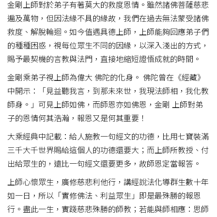
金剛上師對於弟子有著莫大的救度恩情。雖然諸佛菩薩慈悲
遍及萬物，但因法緣不具的緣故，我們在過去無法蒙受諸佛
救度、解脫輪迴。如今值遇具德上師，上師能夠回應弟子們
的種種困惑，視每位眾生不同的因緣，以深入淺出的方式，
賜予最契機的言教與法門，直接地縮短證悟成就的時間。
金剛乘弟子視上師為偉大 佛陀的化身。 佛陀曾在《經藏》
中開示：「見益聽我言，到那未來世，我現法師相，我化教
師身。」可見上師如佛，而師恩亦如佛恩，金剛 上師對弟
子的恩情何其浩瀚，報恩又是何其重要！
大乘經典中記載：給人施教一句經文的功德，比用七寶裝滿
三千大千世界賜給這個人的功德還要大；而上師所教授、付
出給眾生的，遠比一句經文還要更多，故師恩定當報答。
上師心懷眾生，廣修慈悲利他行，講經說法化導群生數十年
如一日，所以「實修佛法、利益眾生」即是最殊勝的報恩
行。盡此一生，實踐慈悲殊勝的師教；若能與師相應：思師