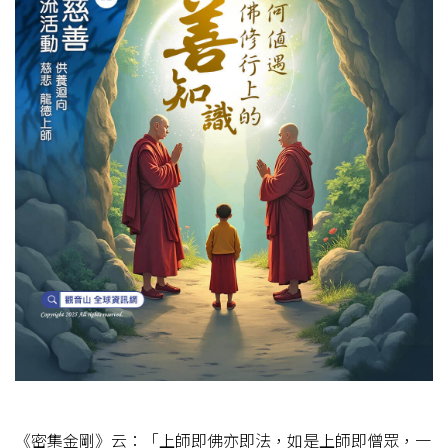
《密集金剛》云：「上師即佛亦即法，如是上師即僧眾，一