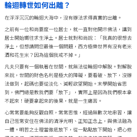
輪迴轉世如何出離？
在浮浮沉沉的輪迴大海中，沒有辦法求得真實的出離。
之前有一位和尚要度一位居士，就一直對他開示佛法，講到
居士開始嚮往求生淨土。居士就對和尚說：「我真的很想去
淨土，但想請問您最後一個問題，西方極樂世界有沒有老米
酒和花生米？因為這個我戒不掉。」
凡夫只要有一個執著在世間，就無法從輪迴中解脫。對解脫
來說，世間的財色名利是極大的障礙，要看破、放下，沒辦
法做到，起碼也要從淡化、減輕欲望開始。末學開始省思
到，佛門總是教我們要「放下」，實際上是因為我們根本拿
不起來！硬要拿起來的後果，就是一生痛苦。
心常常要能夠反觀自照，常常思惟，經過無數次地串習，讓
自己恆常安住在佛法的清淨光明、正知正念上，與佛法融為
一體。明哲之士理當徹底放下，從一點點放下開始，把心修