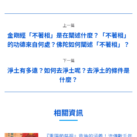
文
上一篇
章
金剛經「不著相」是在闡述什麼？「不著相」
上
导
的功德來自何處？佛陀如何闡述「不著相」？
一
篇：
航
下一篇
淨土有多遠？如何去淨土呢？去淨土的條件是
下
什麼？
一
篇：
相關資訊
『重陽節祭祖』背後的涵義！流傳數千年