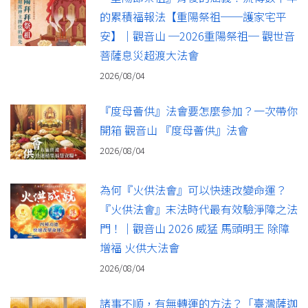
的累積福報法【重陽祭祖──護家宅平
安】｜觀音山 ─2026重陽祭祖─ 觀世音
菩薩息災超渡大法會
2026/08/04
『度母薈供』法會要怎麼參加？一次帶你
開箱 觀音山 『度母薈供』法會
2026/08/04
為何『火供法會』可以快速改變命運？
『火供法會』末法時代最有效驗淨障之法
門！｜觀音山 2026 威猛 馬頭明王 除障
增福 火供大法會
2026/08/04
諸事不順，有無轉運的方法？「臺灣薩迦