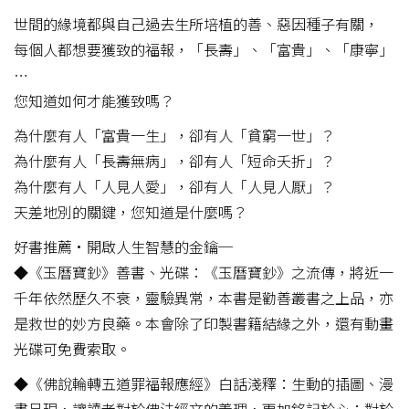
世間的緣境都與自己過去生所培植的善、惡因種子有關，
每個人都想要獲致的福報，「長壽」、「富貴」、「康寧」
⋯
您知道如何才能獲致嗎？
為什麼有人「富貴一生」，卻有人「貧窮一世」？
為什麼有人「長壽無病」，卻有人「短命夭折」？
為什麼有人「人見人愛」，卻有人「人見人厭」？
天差地別的關鍵，您知道是什麼嗎？
好書推薦•開啟人生智慧的金鑰─
◆《玉曆寶鈔》善書、光碟：《玉曆寶鈔》之流傳，將近一
千年依然歷久不衰，靈驗異常，本書是勸善叢書之上品，亦
是救世的妙方良藥。本會除了印製書籍結緣之外，還有動畫
光碟可免費索取。
◆《佛說輪轉五道罪福報應經》白話淺釋：生動的插圖、漫