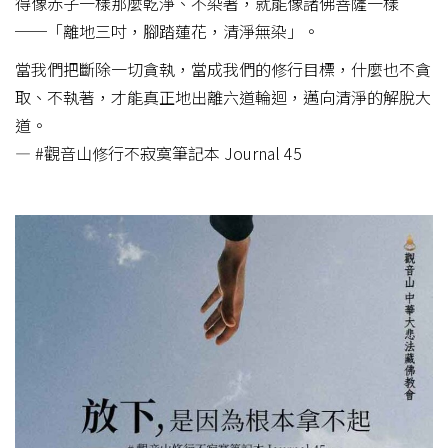
得像赤子一樣那麼乾淨、不染著，就能像諸佛菩薩一樣
──「離地三吋，腳踏蓮花，清淨無染」。
當我們把斷除一切貪執，當成我們的修行目標，什麼也不貪
取、不執著，才能真正地出離六道輪迴，邁向清淨的解脫大
道。
— #觀音山修行不寂寞筆記本 Journal 45