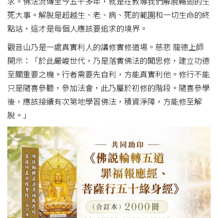
求。佛法流傳至今五千多年，就是在教導我們解脫輪迴的生
死大事。解脫是超越生、老、病、死的範圍和一切生命的終
點站，這才是每個人應該要追求的境界。
觀音山乃是一處真實利人的講修實修道場。慈悲 龍德上師
開示：「於此嚴峻世代，乃是落實佛法的聞思修，建立功德
至關重要之機。行者需要先自利，方能真實利他。修行不能
只是隨喜參聽，參加法會，此乃屬於初修的階段。隨喜參學
後，應該接續有次第地學習佛法，積資淨障，方能修至解
脫。」