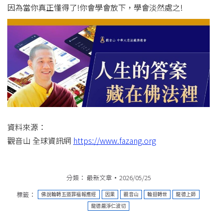
因為當你真正懂得了!你會學會放下，學會淡然處之!
資料來源：
觀音山 全球資訊網
https://www.fazang.org
分類：
最新文章
2026/05/25
標籤：
佛說輪轉五道罪福報應經
因果
觀音山
輪迴轉世
龍德上師
龍德嚴淨仁波切