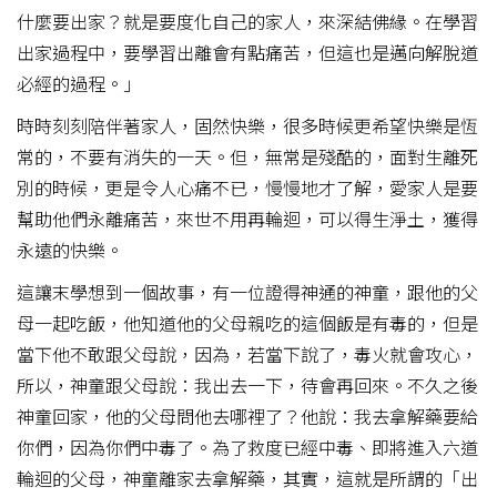
什麼要出家？就是要度化自己的家人，來深結佛緣。在學習
出家過程中，要學習出離會有點痛苦，但這也是邁向解脫道
必經的過程。」
時時刻刻陪伴著家人，固然快樂，很多時候更希望快樂是恆
常的，不要有消失的一天。但，無常是殘酷的，面對生離死
別的時候，更是令人心痛不已，慢慢地才了解，愛家人是要
幫助他們永離痛苦，來世不用再輪迴，可以得生淨土，獲得
永遠的快樂。
這讓末學想到一個故事，有一位證得神通的神童，跟他的父
母一起吃飯，他知道他的父母親吃的這個飯是有毒的，但是
當下他不敢跟父母說，因為，若當下說了，毒火就會攻心，
所以，神童跟父母說：我出去一下，待會再回來。不久之後
神童回家，他的父母問他去哪裡了？他說：我去拿解藥要給
你們，因為你們中毒了。為了救度已經中毒、即將進入六道
輪迴的父母，神童離家去拿解藥，其實，這就是所謂的「出