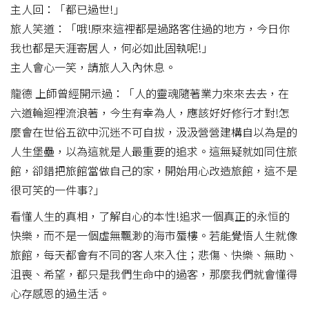
主人回：「都已過世!」
旅人笑道：「哦!原來這裡都是過路客住過的地方，今日你
我也都是天涯寄居人，何必如此固執呢!」
主人會心一笑，請旅人入內休息。
龍德 上師曾經開示過：「人的靈魂隨著業力來來去去，在
六道輪迴裡流浪著，今生有幸為人，應該好好修行才對!怎
麼會在世俗五欲中沉迷不可自拔，汲汲營營建構自以為是的
人生堡壘，以為這就是人最重要的追求。這無疑就如同住旅
館，卻錯把旅館當做自己的家，開始用心改造旅館，這不是
很可笑的一件事?」
看懂人生的真相，了解自心的本性!追求一個真正的永恒的
快樂，而不是一個虛無飄渺的海市蜃樓。若能覺悟人生就像
旅館，每天都會有不同的客人來入住；悲傷、快樂、無助、
沮喪、希望，都只是我們生命中的過客，那麼我們就會懂得
心存感恩的過生活。