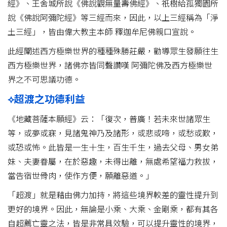
經》、王舍城所說《佛說觀無量壽佛經》、祇樹給孤獨園所
說《佛說阿彌陀經》等三經而來，因此，以上三經稱為「淨
土三經」，皆由偉大教主本師 釋迦牟尼佛親口宣說。
此經闡述西方極樂世界的種種殊勝莊嚴，勸導眾生發願往生
西方極樂世界，諸佛亦皆同聲讚嘆 阿彌陀佛及西方極樂世
界之不可思議功德。
⟡超渡之功德利益
《地藏菩薩本願經》云：「復次，普廣！若未來世諸眾生
等，或夢或寐，見諸鬼神乃及諸形，或悲或啼，或愁或歎，
或恐或怖。此皆是一生十生，百生千生，過去父母、男女弟
妹、夫妻眷屬，在於惡趣，未得出離，無處希望福力救拔，
當告宿世骨肉，使作方便，願離惡道。」
「超渡」就是藉由佛力加持，將這些境界較差的靈性提升到
更好的境界。因此，無論是小乘、大乘、金剛乘，都有其各
自超薦亡靈之法，皆是非常具效驗，可以提升靈性的境界，