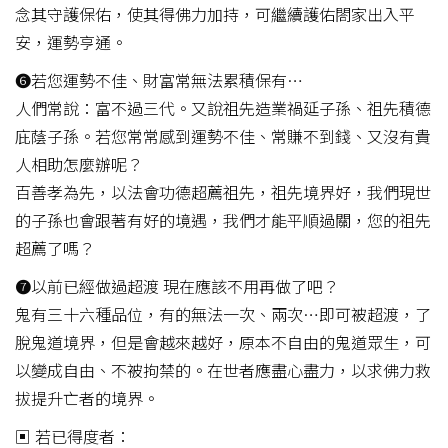
念其守護保佑，使其得佛力加持，可繼續護佑閤家出入平
安，運勢亨通。
❻若您運勢不佳、財富常無法累積保有…
人們常說：富不過三代。又說祖先造業禍延子孫、祖先積德
庇蔭子孫。若您常常感到運勢不佳、常賺不到錢、又沒有貴
人相助怎麼辦呢？
百善孝為先，以法會功德超薦祖先，祖先境界好，我們現世
的子孫也會跟著有好的境遇，我們才能平順過關，您的祖先
超薦了嗎？
❼以前已經做過超渡 現在應該不用再做了吧？
鬼有三十六種品位，有的無法一次、兩次…即可被超渡，了
脫鬼道境界，但是會越來越好，原本不自由的鬼道眾生，可
以變成自由、不被拘禁的。在世者應盡心盡力，以求佛力救
拔提升亡者的境界。
▣ 若已得度者：