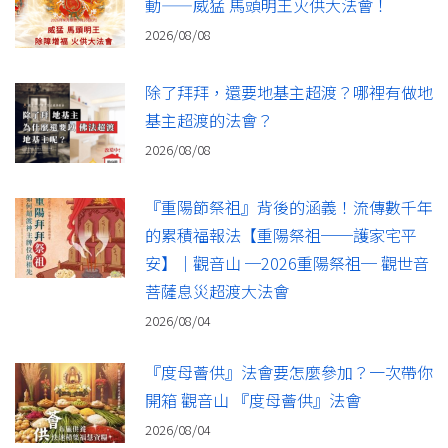
動——威猛 馬頭明王火供大法會！
2026/08/08
除了拜拜，還要地基主超渡？哪裡有做地
基主超渡的法會？
2026/08/08
『重陽節祭祖』背後的涵義！流傳數千年
的累積福報法【重陽祭祖──護家宅平
安】｜觀音山 ─2026重陽祭祖─ 觀世音
菩薩息災超渡大法會
2026/08/04
『度母薈供』法會要怎麼參加？一次帶你
開箱 觀音山 『度母薈供』法會
2026/08/04