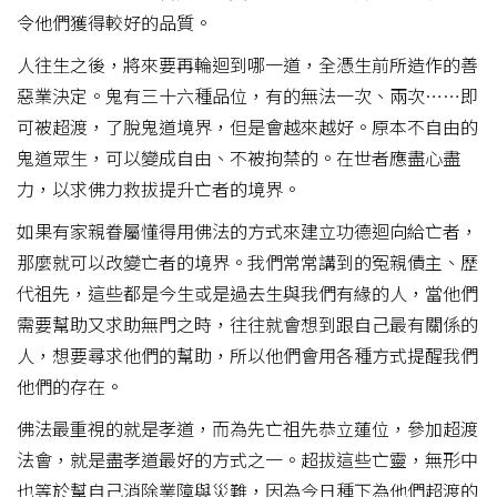
令他們獲得較好的品質。
人往生之後，將來要再輪迴到哪一道，全憑生前所造作的善
惡業決定。鬼有三十六種品位，有的無法一次、兩次……即
可被超渡，了脫鬼道境界，但是會越來越好。原本不自由的
鬼道眾生，可以變成自由、不被拘禁的。在世者應盡心盡
力，以求佛力救拔提升亡者的境界。
如果有家親眷屬懂得用佛法的方式來建立功德迴向給亡者，
那麼就可以改變亡者的境界。我們常常講到的冤親債主、歷
代祖先，這些都是今生或是過去生與我們有緣的人，當他們
需要幫助又求助無門之時，往往就會想到跟自己最有關係的
人，想要尋求他們的幫助，所以他們會用各種方式提醒我們
他們的存在。
佛法最重視的就是孝道，而為先亡祖先恭立蓮位，參加超渡
法會，就是盡孝道最好的方式之一。超拔這些亡靈，無形中
也等於幫自己消除業障與災難，因為今日種下為他們超渡的