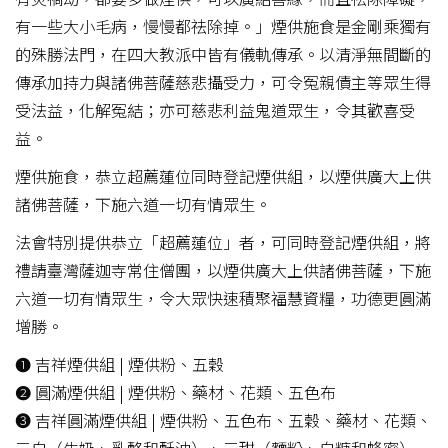
有一些大小毛病，慢慢都祛除掉。」煙供施食是金剛乘獨有
的殊勝法門，在四大教派中皆有儀軌傳承。以清淨無間斷的
傳承加持力與諸佛菩薩慈悲攝受力，可令冤親債主等眾生得
受法益，化解冤結；亦可慈悲利益鬼道眾生，令其歡喜受
益。
煙供施食，恭立超薦蓮位同時登記煙供組，以煙供廣大上供
諸佛菩薩，下施六道一切有情眾生。
法會特別提供恭立「超薦蓮位」者，可同時登記煙供組，將
禮請臺灣薩迦寺常住僧團，以煙供廣大上供諸佛菩薩，下施
六道一切有情眾生，令大眾快速積聚福慧資糧，功德更圓滿
增勝。
❶ 吉祥煙供組 | 煙供粉、五穀
❷ 圓滿煙供組 | 煙供粉、藥材、花類、五色布
❸ 吉祥圓滿煙供組 | 煙供粉、五色布、五穀、藥材、花類、