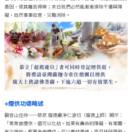
善因，使其離苦得樂；來日我們必然能漸漸排除干擾與障
礙，自然事事如意、災難消除。
⟡煙供功德略述
觀音山住持──慈悲 龍德嚴淨仁波切（龍德上師）開示：
「常常做煙供，還可以化劫。如果有壽命的障礙、有車關、
有災禍劫，都要多做煙供，可以廣結善緣，而且祛除障礙，