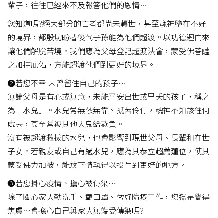
輩子，往往已經來不及報答他們的恩情…
您知道嗎?絕大部分的亡者都尚未轉世，甚至魂神墮在不好
的境界，都殷切盼著後代子孫能為他們超渡。以功德迴向來
讓他們解脫苦境。我們應為父母登記超渡法會，蒙受佛菩薩
之加持庇佑，方能超渡他們到更好的境界。
❷若您不幸 未曾留住自己的孩子…
無論父母是有心或無意，未能平安出世或早夭的孩子，稱之
為「水兒」。水兒常無依無靠、孤苦伶仃，魂神不知該往何
處去，甚至常被其他大鬼給欺負。
沒有被超渡救拔的水兒，也會影響到現世父母、長輩和在世
子女。若親友或自己有過水兒，應為其恭立超薦蓮位，使其
蒙受佛力加被，能放下情執得以投生到更好的地方。
❸若您掛心疫情、擔心被傳染…
除了關心家人勤洗手、戴口罩、做好防疫工作，您還是覺得
焦慮…會擔心自己與家人無端受傳染嗎?