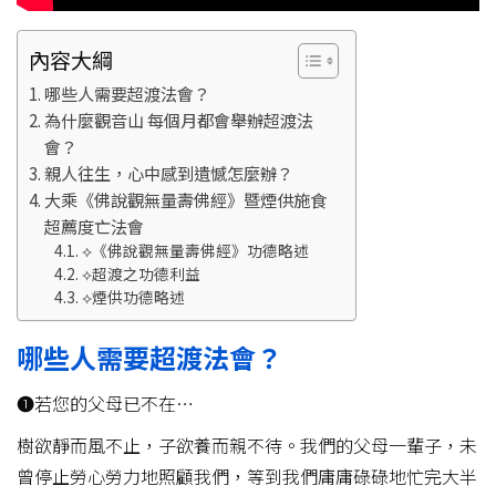
內容大綱
哪些人需要超渡法會？
為什麼觀音山 每個月都會舉辦超渡法
會？
親人往生，心中感到遺憾怎麼辦？
大乘《佛說觀無量壽佛經》暨煙供施食
超薦度亡法會
⟡《佛說觀無量壽佛經》功德略述
⟡超渡之功德利益
⟡煙供功德略述
哪些人需要超渡法會？
❶若您的父母已不在…
樹欲靜而風不止，子欲養而親不待。我們的父母一輩子，未
曾停止勞心勞力地照顧我們，等到我們庸庸碌碌地忙完大半