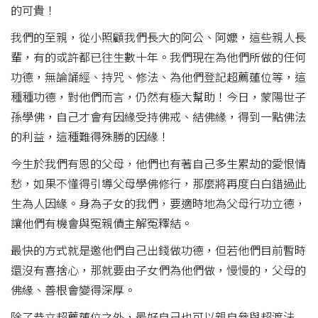
的可貴！
我們的至親，從小照顧我們長大的阿公、阿嬤，這些親人長
輩，有的或許都已往生數十年。我們現在為他們所做的任何
功德，無論誦經、持咒、修法、為他們登記超薦蓮位等，這
種種功德，對他們而言，仍然有極大幫助！今日，蒙陽世子
孫學佛，自己才會有因緣受持佛戒、結佛緣，得到一點佛法
的利益，這種難得殊勝的因緣！
今生於我們有恩的父母，他們也有著自己多生累劫的愛恨情
愁，如果不懂得引導父母學佛修行，那麼將再度白白錯過此
生為人因緣。身為子女的我們，要適時地為父母行功立德，
讓他們有機會與冤親債主解冤釋結。
最快的方式就是邀他們自己出錢做功德，但若他們目前暫時
還沒有喜捨心，那就要由子女們為他們做，慢慢的，父母的
佛緣、善根會變得深厚。
除了恭立超薦蓮位之外，最好自己也可以親自參與超渡法