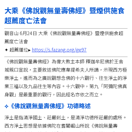
大乘《佛說觀無量壽佛經》暨煙供施食
超薦度亡法會
觀音山 6月24日 大乘《佛說觀無量壽佛經》暨煙供施食超
薦度亡法會
✦ 超薦蓮位▸
https://s.fazang.org/ge97
《佛說觀無量壽佛經》為偉大教主本師 釋迦牟尼佛於王舍
城親口宣說，主要敘述佛陀應韋提希夫人所請，示現西方極
樂淨土，進而為之廣說觀想念佛的十六觀行、往生淨土的淨
業三福以及九品往生等內容。十六觀中，第九「阿彌陀佛真
身觀」是最重要的觀行，因此經名亦依之而立。
⟡《佛說觀無量壽佛經》功德略述
淨土是指清淨國土、莊嚴剎土，是清淨功德所莊嚴的處所。
西方淨土思想是依據佛陀在耆闍崛山所說《佛說無量壽