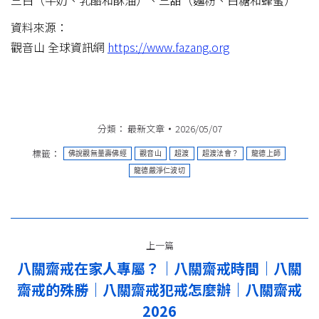
三白（牛奶、乳酪和酥油）、三甜（麵粉、白糖和蜂蜜）
資料來源：
觀音山 全球資訊網
https://www.fazang.org
分類：
最新文章
2026/05/07
標籤：
佛說觀無量壽佛經
觀音山
超渡
超渡法會？
龍德上師
龍德嚴淨仁波切
文
上一篇
章
八關齋戒在家人專屬？｜八關齋戒時間｜八關
导
齋戒的殊勝｜八關齋戒犯戒怎麼辦｜八關齋戒
上
一
2026