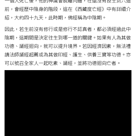
一個人死亡後，他的神識會脫離肉體，在還沒有投生到六道
前，會經歷中陰身的階段，這在《西藏度亡經》中有詳細介
紹，大約四十九天，此時期，佛經稱為中陰期。
因此，若生前沒有修行或是修行不認真者，都必須經過此中
陰期，這期間是決定往生到哪一道的關鍵。如果有人為其做
功德、誦經迴向，就可以提升境界。若因經濟因素，無法禮
請法師誦經超薦或為其做印經、護生、供養三寶等功德。亦
可以號召全家人一起吃素、誦經，並將功德迴向亡者。