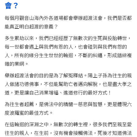
會？
每個月觀音山海內外各道場都會舉辦超渡法會，我們是否都
能真正明白超渡的意義？
多生累劫以來，我們已經經歷了無數次的生死與投胎轉世，
每一世都會遇上與我們有恩的人，也會碰到與我們有怨的
人，所有的緣分生生世世的輪迴，不斷的糾纏，形成錯綜複
雜的業網。
舉辦超渡法會的目的是為了解冤釋結。陽上子孫為往生的親
人做諸功德佛事，不但能幫助亡者邁向解脫，也是盡大孝之
道，更是讓自己消業增福、進道修行的最好方式！
為往生者超薦，是佛法中的精髓ー慈悲與智慧，更是體現六
度波羅蜜的最佳方式。
在這輪迴的深淵之中，無數次的轉生裡，很多我們至親至愛
往生的親人，在生前，沒有機會接觸佛法，死後才知道佛法