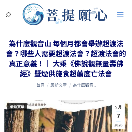
搜
索
為什麼觀音山 每個月都會舉辦超渡法
會？哪些人需要超渡法會？超渡法會的
真正意義！｜ 大乘《佛說觀無量壽佛
經》暨煙供施食超薦度亡法會
您在這裡：
首頁
最新文章
為什麼觀音...
最新文章
5 月
7
2026