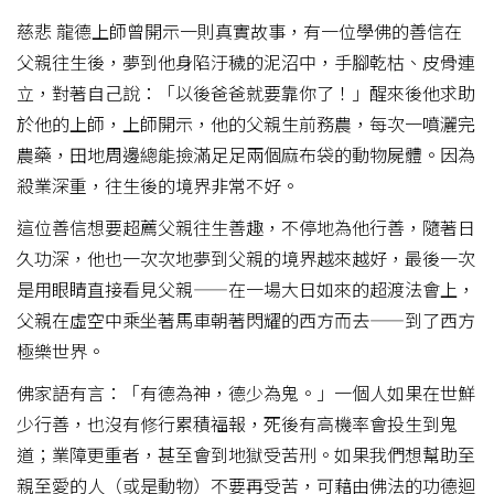
慈悲 龍德上師曾開示一則真實故事，有一位學佛的善信在
父親往生後，夢到他身陷汙穢的泥沼中，手腳乾枯、皮骨連
立，對著自己說：「以後爸爸就要靠你了！」醒來後他求助
於他的上師，上師開示，他的父親生前務農，每次一噴灑完
農藥，田地周邊總能撿滿足足兩個麻布袋的動物屍體。因為
殺業深重，往生後的境界非常不好。
這位善信想要超薦父親往生善趣，不停地為他行善，隨著日
久功深，他也一次次地夢到父親的境界越來越好，最後一次
是用眼睛直接看見父親——在一場大日如來的超渡法會上，
父親在虛空中乘坐著馬車朝著閃耀的西方而去——到了西方
極樂世界。
佛家語有言：「有德為神，德少為鬼。」一個人如果在世鮮
少行善，也沒有修行累積福報，死後有高機率會投生到鬼
道；業障更重者，甚至會到地獄受苦刑。如果我們想幫助至
親至愛的人（或是動物）不要再受苦，可藉由佛法的功德迴