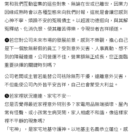
常和我們互動密集的這些對象、無論在世或已離世，因業力
因緣成熟時會以各種型態來向我們討報，這就是會讓您感到
心神不寧、煩躁不安的冤親債主。以超渡功德迴向，與其解
冤釋結、化消仇恨、使其離苦得樂，令現世者吉祥順遂。
❹若您對公司未來市場的發展前景，感到不樂觀，擔心自己
是下一個放無薪假的員工？受到意外災害、人事異動、想不
到的障礙連連，公司營運不佳，營業額無正成長，您正面臨
重要抉擇的關鍵時刻嗎？
公司老闆或主管若能替公司祛除無形干擾，遠離意外災害，
不但能使公司內外皆平安吉祥，自己也會蒙受大利益。
❺若家裡狀況連連、家宅不安…
您是否覺得最近家裡意外特別多？家電用品無端損壞、屋內
常有怪聲、或小孩常生病哭鬧，家人相處不和諧，像這樣家
裡不平靜的現象嗎?
「宅神」，是家宅地基守護神。以地基主名義恭立蓮位，感