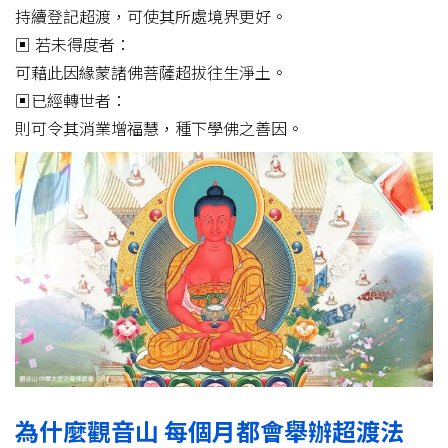
持續登記超渡，可使其所處境界更好。
▣ 若未得度者：
可藉此因緣蒙諸佛菩薩超拔往生淨土。
▣已經轉世者：
則可令其消業增福慧，種下學佛之善因。
為什麼觀音山 每個月都會舉辦超渡法