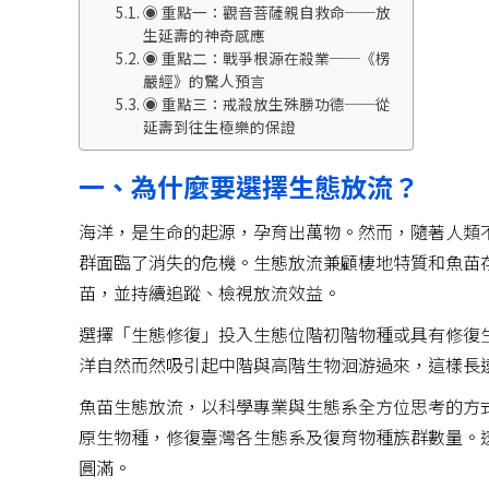
◉ 重點一：觀音菩薩親自救命──放
生延壽的神奇感應
◉ 重點二：戰爭根源在殺業──《楞
嚴經》的驚人預言
◉ 重點三：戒殺放生殊勝功德──從
延壽到往生極樂的保證
一、為什麼要選擇生態放流？
海洋，是生命的起源，孕育出萬物。然而，隨著人類
群面臨了消失的危機。生態放流兼顧棲地特質和魚苗
苗，並持續追蹤、檢視放流效益。
選擇「生態修復」投入生態位階初階物種或具有修復
洋自然而然吸引起中階與高階生物洄游過來，這樣長
魚苗生態放流，以科學專業與生態系全方位思考的方
原生物種，修復臺灣各生態系及復育物種族群數量。
圓滿。