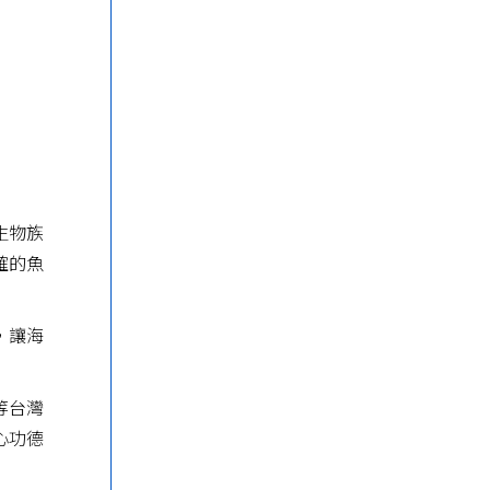
生物族
確的魚
，讓海
等台灣
心功德