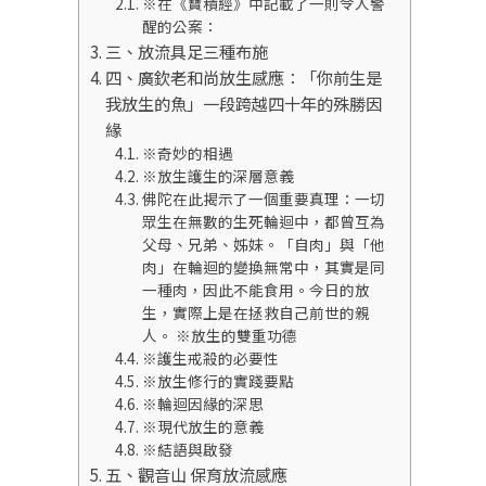
※在《寶積經》中記載了一則令人警
醒的公案：
三、放流具足三種布施
四、廣欽老和尚放生感應：「你前生是
我放生的魚」一段跨越四十年的殊勝因
緣
※奇妙的相遇
※放生護生的深層意義
佛陀在此揭示了一個重要真理：一切
眾生在無數的生死輪迴中，都曾互為
父母、兄弟、姊妹。「自肉」與「他
肉」在輪迴的變換無常中，其實是同
一種肉，因此不能食用。今日的放
生，實際上是在拯救自己前世的親
人。 ※放生的雙重功德
※護生戒殺的必要性
※放生修行的實踐要點
※輪迴因緣的深思
※現代放生的意義
※結語與啟發
五、觀音山 保育放流感應