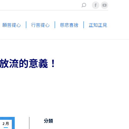
搜
Facebook
YouTube
索
page
page
opens
opens
願菩提心
行菩提心
慈悲喜捨
正知正見
in
in
new
new
window
window
放流的意義！
分類
2 月