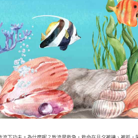
放流下功夫。為什麼呢？放流是救急，救命在旦夕被擒、被抓，