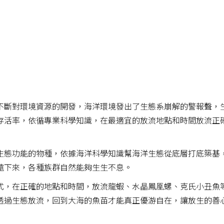
不斷對環境資源的開發，海洋環境發出了生態系崩解的警報聲，
存活率，依循專業科學知識，在最適宜的放流地點和時間放流正
生態功能的物種，依據海洋科學知識幫海洋生態從底層打底築基
遠下來，各種族群自然能夠生生不息。
式，在正確的地點和時間，放流龍蝦、水晶鳳凰螺、克氏小丑魚
透過生態放流，回到大海的魚苗才能真正優游自在，讓放生的善