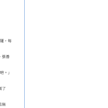
菩薩，每
，張善
裡吧。」
喊了
苦無