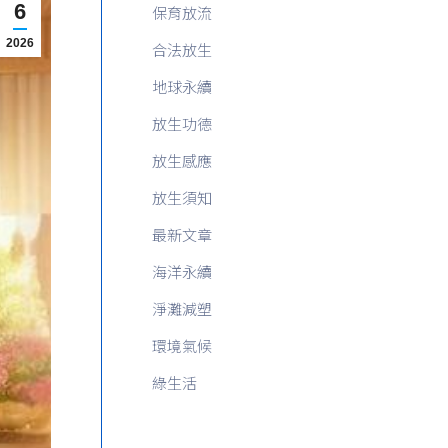
6
保育放流
2026
合法放生
地球永續
放生功德
放生感應
放生須知
最新文章
海洋永續
淨灘減塑
環境氣候
綠生活