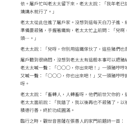
依。屠戶忙叫老太太留下來，老太太說：「我年老已
燒燒水就行了。」
老太太從此住進了屠戶家。沒想到這每天白刀子進、
準備要殺豬，手握著鐵鉤，老太太忙上前問：「兒啊
頭…。」
老太太說：「兒呀，你別用這鐵傢伙了，這些豬們也
屠戶聽到很納悶，沒想到老太太有這般本事可以把豬
老太太喊一聲：「○○○，你出來吧！」一頭豬哼哼
又喊一聲：「○○○，你也出來吧！」又一頭豬哼哼
呀。
老太太說：「畜轉人，人轉畜呀，他們前世欠你的，
老太太面前說：「我錯了，我以後再也不殺豬了，以
積德行善，終於功成圓滿。
臨行之時，觀世音菩薩在張善人的家門前題詩一首：