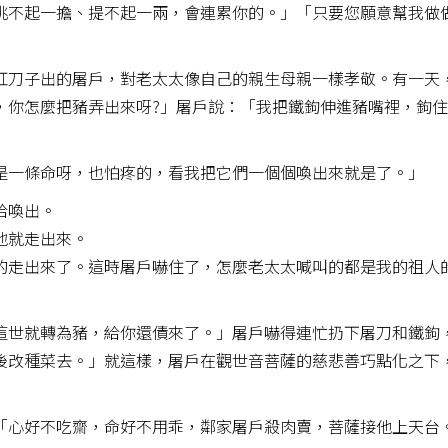
挑不起一擔、提不起一兩，會連累你的。」「只要您願意幫我做
紅刀子出的屠戶，對老太太像自己的親生母親一樣孝敬。有一天
，你怎麼把豬弄出來呀?」屠戶說：「我把鐵鉤伸進豬嘴裡，鉤
是一條命呀，也怕疼的，看我把它們一個個喚出來就是了。」
給喚出。
地就走出來。
的走出來了。這時屠戶嚇住了，怎麼老太太喊叫的都是我的祖人
這世就轉為豬，給你還債來了。」屠戶嚇得連忙扔下屠刀和鐵鉤
後改種菜去。」就這樣，屠戶在觀世音菩薩的慈悲善巧點化之下
「心好不吃齋，命好不用乖，鄰家屠戶殺肉賣，菩薩接他上天台