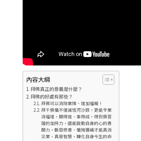
內容大綱
拜佛真正的意義是什麼？
拜佛的好處有那些？
拜佛可以消除業障、增加福報！
拜千佛懺不僅滅恆河沙罪，更能令業
消福增，願得遂、事得成，得到佛菩
薩的加持力，還能啟動自身的心的善
願力。斷惡修善、懺悔彌補才能真消
災業，真發智慧，轉化自身今生的命