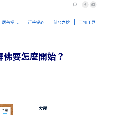
搜
Facebook
YouTube
索
page
page
opens
opens
願菩提心
行菩提心
慈悲喜捨
正知正見
in
in
new
new
window
window
拜佛要怎麼開始？
分類
7 月