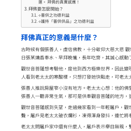
運。 拜佛的真實感應！
拜佛要怎麼開始？
⟡薈供之功德利益
⟡護持「薈供供品」之功德利益
拜佛真正的意義是什麼？
古時候有個張善人，虔信佛教，十分敬仰大慈大悲 觀
日張某燒香奉水、早拜晚懺，長年吃齋，其誠心感動
觀世音菩薩想考驗他，度他到西方極樂世界，因此變
人看到老太太的寒酸樣，只想打發她快點走，可老太
張善人推說房屋窄小沒有地方。老太太心想：他的佛
張善人一聽非常生氣，那可是供奉觀音菩薩的地方，
觀世音菩薩感到失望，走過幾家看到一年輕屠戶，觀
聲，屠戶見老太太破衣爛衫，凍得渾身發抖，連忙將
老太太問屠戶家中還有什麼人，屠戶表示舉目無親，