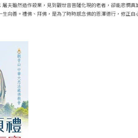
；屠夫雖然造作殺業，見到觀世音菩薩化現的老者，卻能悲憫真
一生向善。禮佛、拜佛，是為了時時感念佛的恩澤德行，修正自