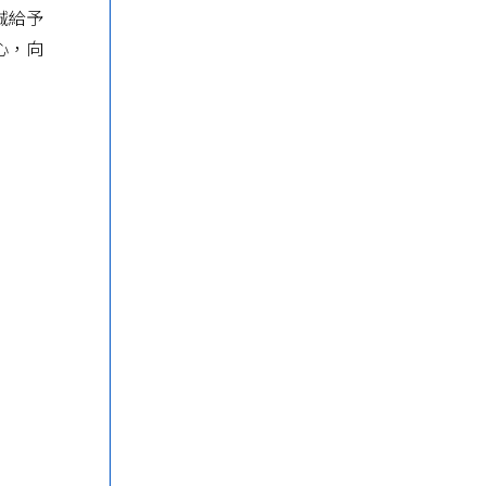
誠給予
心，向