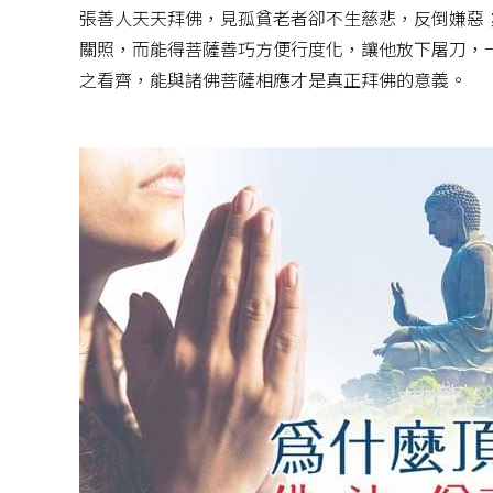
張善人天天拜佛，見孤貧老者卻不生慈悲，反倒嫌惡
關照，而能得菩薩善巧方便行度化，讓他放下屠刀，
之看齊，能與諸佛菩薩相應才是真正拜佛的意義。