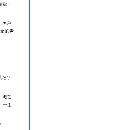
做飯、
，屠戶
住豬的舌
的名字
，跪在
，一生
。」