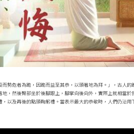
股而勢危者為跪，因跪而益至其恭，以頭著地為拜。」，古人的
著地，然後臀部坐於後腳跟上，腳掌向後向外，實際上就相當於
禮，以及再後的點頭鞠躬禮。當表示最大的恭敬時，人們仍沿用