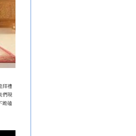
跪拜禮
我們現
下跪磕