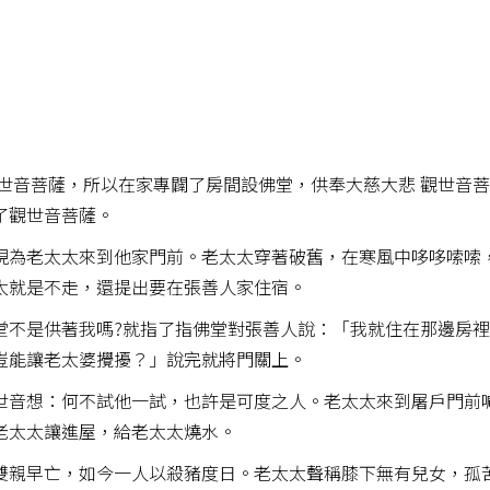
世音菩薩，所以在家專闢了房間設佛堂，供奉大慈大悲 觀世音
了觀世音菩薩。
現為老太太來到他家門前。老太太穿著破舊，在寒風中哆哆嗦嗦
太就是不走，還提出要在張善人家住宿。
堂不是供著我嗎?就指了指佛堂對張善人說：「我就住在那邊房
豈能讓老太婆攪擾？」說完就將門關上。
世音想：何不試他一試，也許是可度之人。老太太來到屠戶門前
老太太讓進屋，給老太太燒水。
雙親早亡，如今一人以殺豬度日。老太太聲稱膝下無有兒女，孤